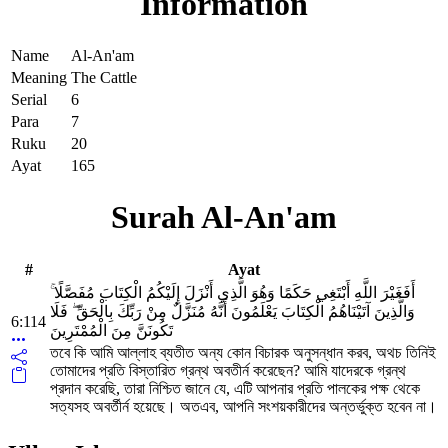
Information
Name
Al-An'am
Meaning
The Cattle
Serial
6
Para
7
Ruku
20
Ayat
165
Surah Al-An'am
#
Ayat
أَفَغَيْرَ اللَّهِ أَبْتَغِي حَكَمًا وَهُوَ الَّذِي أَنْزَلَ إِلَيْكُمُ الْكِتَابَ مُفَصَّلًا ۚ
وَالَّذِينَ آتَيْنَاهُمُ الْكِتَابَ يَعْلَمُونَ أَنَّهُ مُنَزَّلٌ مِنْ رَبِّكَ بِالْحَقِّ ۖ فَلَا
6:114
تَكُونَنَّ مِنَ الْمُمْتَرِينَ
তবে কি আমি আল্লাহ ব্যতীত অন্য কোন বিচারক অনুসন্ধান করব, অথচ তিনিই
তোমাদের প্রতি বিস্তারিত গ্রন্থ অবতীর্ন করেছেন? আমি যাদেরকে গ্রন্থ
প্রদান করেছি, তারা নিশ্চিত জানে যে, এটি আপনার প্রতি পালকের পক্ষ থেকে
সত্যসহ অবর্তীর্ন হয়েছে। অতএব, আপনি সংশয়কারীদের অন্তর্ভুক্ত হবেন না।