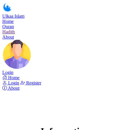
Ulkaa Islam
Home
Quran
Hadith
About
Login
Home
Login
Register
About
Surah Al-An'am
Read Surah Al-An'am online!