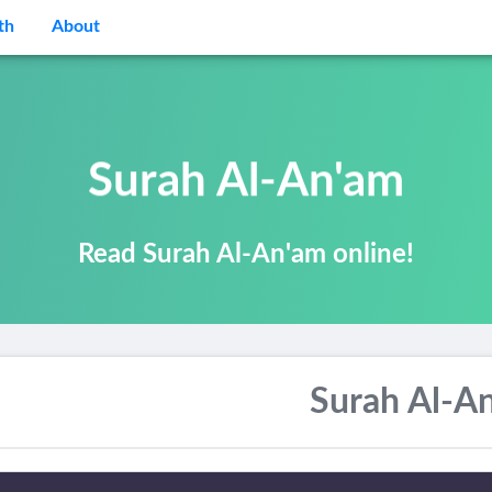
th
About
Surah Al-An'am
Read Surah Al-An'am online!
Surah Al-A