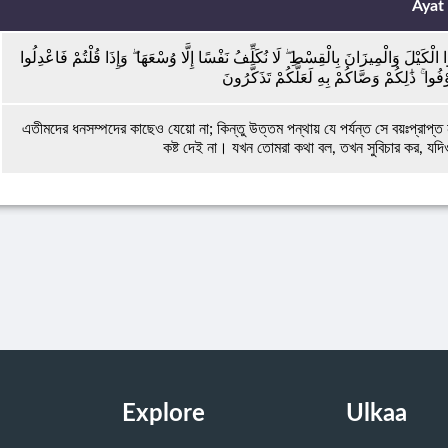
Ayat
ُوا الْكَيْلَ وَالْمِيزَانَ بِالْقِسْطِ ۖ لَا نُكَلِّفُ نَفْسًا إِلَّا وُسْعَهَا ۖ وَإِذَا قُلْتُمْ فَاعْدِلُوا
وْفُوا ۚ ذَٰلِكُمْ وَصَّاكُمْ بِهِ لَعَلَّكُمْ تَذَكَّرُونَ
এতীমদের ধনসম্পদের কাছেও যেয়ো না; কিন্তু উত্তম পন্থায় যে পর্যন্ত সে বয়ঃপ্রাপ
কষ্ট দেই না। যখন তোমরা কথা বল, তখন সুবিচার কর, যদ
Explore
Ulkaa