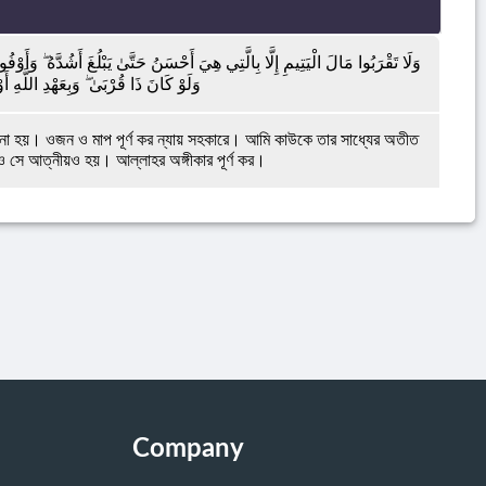
وَلَا تَقْرَبُوا مَالَ الْيَتِيمِ إِلَّا بِالَّتِي هِيَ أَحْسَنُ حَتَّىٰ يَبْلُغَ أَشُدَّهُ ۖ وَأَوْف
وَلَوْ كَانَ ذَا قُرْبَىٰ ۖ وَبِعَهْدِ اللَّهِ أَ
্ত না হয়। ওজন ও মাপ পূর্ণ কর ন্যায় সহকারে। আমি কাউকে তার সাধ্যের অতীত
িও সে আত্নীয়ও হয়। আল্লাহর অঙ্গীকার পূর্ণ কর।
Company