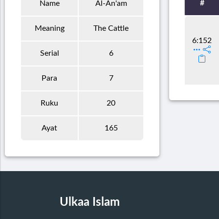
#
Name
Al-An'am
Meaning
The Cattle
6:152
Serial
6
Para
7
Ruku
20
Ayat
165
Ulkaa Islam