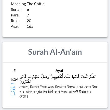
Meaning
The Cattle
Serial
6
Para
7
Ruku
20
Ayat
165
Surah Al-An'am
#
Ayat
انْظُرْ كَيْفَ كَذَبُوا عَلَىٰ أَنْفُسِهِمْ ۚ وَضَلَّ عَنْهُمْ مَا كَانُوا
6:24
يَفْتَرُونَ
দেখতো, কিভাবে মিথ্যা বলছে নিজেদের বিপক্ষে ? এবং যেসব বিষয়
তারা আপনার প্রতি মিছামিছি রচনা করত, তা সবই উধাও হয়ে
গেছে।