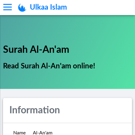
Ulkaa Islam
Surah Al-An'am
Read Surah Al-An'am online!
Information
Name
Al-An'am