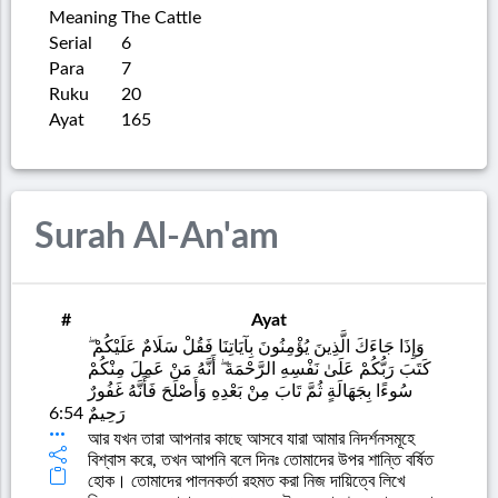
Meaning
The Cattle
Serial
6
Para
7
Ruku
20
Ayat
165
Surah Al-An'am
#
Ayat
وَإِذَا جَاءَكَ الَّذِينَ يُؤْمِنُونَ بِآيَاتِنَا فَقُلْ سَلَامٌ عَلَيْكُمْ ۖ
كَتَبَ رَبُّكُمْ عَلَىٰ نَفْسِهِ الرَّحْمَةَ ۖ أَنَّهُ مَنْ عَمِلَ مِنْكُمْ
سُوءًا بِجَهَالَةٍ ثُمَّ تَابَ مِنْ بَعْدِهِ وَأَصْلَحَ فَأَنَّهُ غَفُورٌ
6:54
رَحِيمٌ
আর যখন তারা আপনার কাছে আসবে যারা আমার নিদর্শনসমূহে
বিশ্বাস করে, তখন আপনি বলে দিনঃ তোমাদের উপর শান্তি বর্ষিত
হোক। তোমাদের পালনকর্তা রহমত করা নিজ দায়িত্বে লিখে