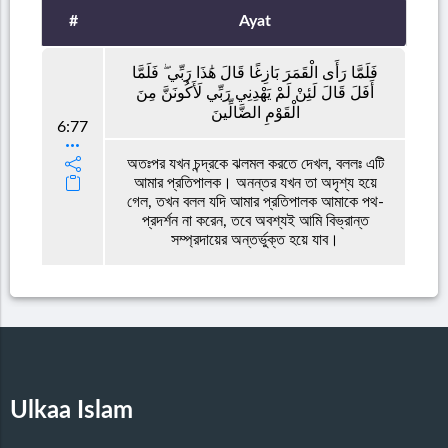
#
Ayat
فَلَمَّا رَأَى الْقَمَرَ بَازِغًا قَالَ هَٰذَا رَبِّي ۖ فَلَمَّا
أَفَلَ قَالَ لَئِنْ لَمْ يَهْدِنِي رَبِّي لَأَكُونَنَّ مِنَ
الْقَوْمِ الضَّالِّينَ
6:77
অতঃপর যখন চন্দ্রকে ঝলমল করতে দেখল, বললঃ এটি
আমার প্রতিপালক। অনন্তর যখন তা অদৃশ্য হয়ে
গেল, তখন বলল যদি আমার প্রতিপালক আমাকে পথ-
প্রদর্শন না করেন, তবে অবশ্যই আমি বিভ্রান্ত
সম্প্রদায়ের অন্তর্ভুক্ত হয়ে যাব।
Ulkaa Islam