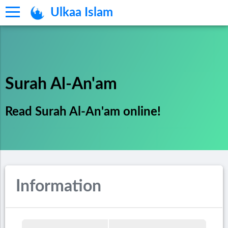
Ulkaa Islam
Surah Al-An'am
Read Surah Al-An'am online!
Information