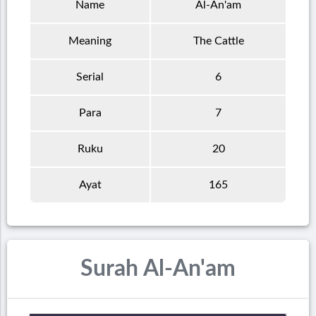
Name
Al-An'am
Meaning
The Cattle
Serial
6
Para
7
Ruku
20
Ayat
165
Surah Al-An'am