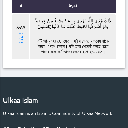
#
Ayat
ذَٰلِكَ هُدَى اللَّهِ يَهْدِي بِهِ مَنْ يَشَاءُ مِنْ عِبَادِهِ ۚ
وَلَوْ أَشْرَكُوا لَحَبِطَ عَنْهُمْ مَا كَانُوا يَعْمَلُونَ
6:88
এটি আল্লাহর হেদায়েত। স্বীয় বান্দাদের মধ্যে যাকে
ইচ্ছা, এপথে চালান। যদি তারা শেরেকী করত, তবে
তাদের কাজ কর্ম তাদের জন্যে ব্যর্থ হয়ে যেত।
Ulkaa Islam
Ulkaa Islam is an Islamic Community of Ulkaa Network.