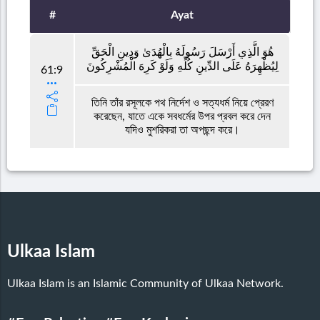
#
Ayat
هُوَ الَّذِي أَرْسَلَ رَسُولَهُ بِالْهُدَىٰ وَدِينِ الْحَقِّ
لِيُظْهِرَهُ عَلَى الدِّينِ كُلِّهِ وَلَوْ كَرِهَ الْمُشْرِكُونَ
61:9
তিনি তাঁর রসূলকে পথ নির্দেশ ও সত্যধর্ম নিয়ে প্রেরণ
করেছেন, যাতে একে সবধর্মের উপর প্রবল করে দেন
যদিও মুশরিকরা তা অপছন্দ করে।
Ulkaa Islam
Ulkaa Islam is an Islamic Community of Ulkaa Network.