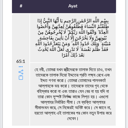
#
Ayat
بِسْمِ اللَّهِ الرَّحْمَٰنِ الرَّحِيمِ يَا أَيُّهَا النَّبِيُّ إِذَا
طَلَّقْتُمُ النِّسَاءَ فَطَلِّقُوهُنَّ لِعِدَّتِهِنَّ وَأَحْصُوا
الْعِدَّةَ ۖ وَاتَّقُوا اللَّهَ رَبَّكُمْ ۖ لَا تُخْرِجُوهُنَّ مِنْ
بُيُوتِهِنَّ وَلَا يَخْرُجْنَ إِلَّا أَنْ يَأْتِينَ بِفَاحِشَةٍ
مُبَيِّنَةٍ ۚ وَتِلْكَ حُدُودُ اللَّهِ ۚ وَمَنْ يَتَعَدَّ حُدُودَ اللَّهِ
فَقَدْ ظَلَمَ نَفْسَهُ ۚ لَا تَدْرِي لَعَلَّ اللَّهَ يُحْدِثُ
بَعْدَ ذَٰلِكَ أَمْرًا
65:1
হে নবী, তোমরা যখন স্ত্রীদেরকে তালাক দিতে চাও, তখন
তাদেরকে তালাক দিয়ো ইদ্দতের প্রতি লক্ষ্য রেখে এবং
ইদ্দত গণনা করো। তোমরা তোমাদের পালনকর্তা
আল্লাহকে ভয় করো। তাদেরকে তাদের গৃহ থেকে
বহিস্কার করো না এবং তারাও যেন বের না হয় যদি না
তারা কোন সুস্পষ্ট নির্লজ্জ কাজে লিপ্ত হয়। এগুলো
আল্লাহর নির্ধারিত সীমা। যে ব্যক্তি আল্লাহর
সীমালংঘন করে, সে নিজেরই অনিষ্ট করে। সে জানে না,
হয়তো আল্লাহ এই তালাকের পর কোন নতুন উপায় করে
দেবেন।