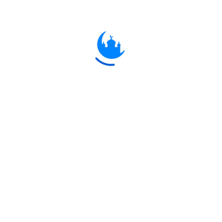
সেদিন কেয়ামত সংঘটিত হবে।
وَانْشَقَّتِ السَّمَاءُ فَهِيَ يَوْمَئِذٍ وَاهِيَةٌ
69:16
সেদিন আকাশ বিদীর্ণ হবে ও বিক্ষিপ্ত হবে।
وَالْمَلَكُ عَلَىٰ أَرْجَائِهَا ۚ وَيَحْمِلُ عَرْشَ رَبِّكَ
فَوْقَهُمْ يَوْمَئِذٍ ثَمَانِيَةٌ
69:17
এবং ফেরেশতাগণ আকাশের প্রান্তদেশে থাকবে ও
আট জন ফেরেশতা আপনার পালনকর্তার আরশকে
তাদের উর্ধ্বে বহন করবে।
يَوْمَئِذٍ تُعْرَضُونَ لَا تَخْفَىٰ مِنْكُمْ خَافِيَةٌ
69:18
সেদিন তোমাদেরকে উপস্থিত করা হবে। তোমাদের
কোন কিছু গোপন থাকবে না।