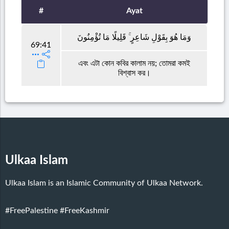
#
Ayat
وَمَا هُوَ بِقَوْلِ شَاعِرٍ ۚ قَلِيلًا مَا تُؤْمِنُونَ
69:41
এবং এটা কোন কবির কালাম নয়; তোমরা কমই
বিশ্বাস কর।
Ulkaa Islam
Ulkaa Islam is an Islamic Community of Ulkaa Network.
#FreePalestine
#FreeKashmir