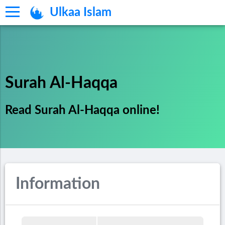
Ulkaa Islam
Surah Al-Haqqa
Read Surah Al-Haqqa online!
Information