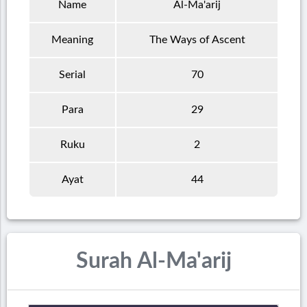
Name
Al-Ma'arij
Meaning
The Ways of Ascent
Serial
70
Para
29
Ruku
2
Ayat
44
Surah Al-Ma'arij