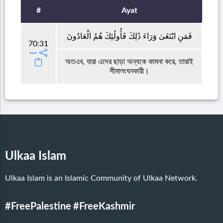
#
Ayat
فَمَنِ ابْتَغَىٰ وَرَاءَ ذَٰلِكَ فَأُولَٰئِكَ هُمُ الْعَادُونَ
70:31
অতএব, যারা এদের ছাড়া অন্যকে কামনা করে, তারাই
সীমালংঘনকারী।
Ulkaa Islam
Ulkaa Islam is an Islamic Community of Ulkaa Network.
#FreePalestine
#FreeKashmir