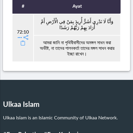
#
Ayat
وَأَنَّا لَا نَدْرِي أَشَرٌّ أُرِيدَ بِمَنْ فِي الْأَرْضِ أَمْ
أَرَادَ بِهِمْ رَبُّهُمْ رَشَدًا
72:10
আমরা জানি না পৃথিবীবাসীদের অমঙ্গল সাধন করা
অভীষ্ট, না তাদের পালনকর্তা তাদের মঙ্গল সাধন করার
ইচ্ছা রাখেন।
Ulkaa Islam
Ulkaa Islam is an Islamic Community of Ulkaa Network.