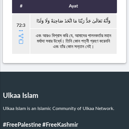
#
Ayat
وَأَنَّهُ تَعَالَىٰ جَدُّ رَبِّنَا مَا اتَّخَذَ صَاحِبَةً وَلَا وَلَدًا
72:3
এবং আরও বিশ্বাস করি যে, আমাদের পালনকর্তার মহান
মর্যাদা সবার উর্ধ্বে। তিনি কোন পত্নী গ্রহণ করেননি
এবং তাঁর কোন সন্তান নেই।
Ulkaa Islam
Ulkaa Islam is an Islamic Community of Ulkaa Network.
#FreePalestine
#FreeKashmir