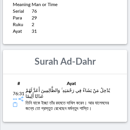
Meaning
Man or Time
Serial
76
Para
29
Ruku
2
Ayat
31
Surah Ad-Dahr
#
Ayat
يُدْخِلُ مَنْ يَشَاءُ فِي رَحْمَتِهِ ۚ وَالظَّالِمِينَ أَعَدَّ لَهُمْ
76:31
عَذَابًا أَلِيمًا
তিনি যাকে ইচ্ছা তাঁর রহমতে দাখিল করেন। আর যালেমদের
জন্যে তো প্রস্তুত রেখেছেন মর্মন্তুদ শাস্তি।