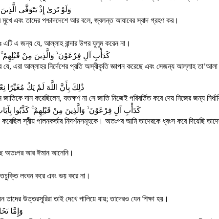
وَلَوْ تَرَىٰ إِذْ يَتَوَفَّى الَّذِ
 মুখে এবং তাদের পশ্চাদদেশে আর বলে, জ্বলন্ত আযাবের স্বাদ গ্রহণ কর।
ঃ এটি এ জন্য যে, আল্লাহ বান্দার উপর যুলুম করেন না।
كَدَأْبِ آلِ فِرْعَوْنَ ۙ وَالَّذِينَ مِنْ قَبْلِهِمْ ۚ ك
পারে যে, এরা আল্লাহর নির্দেশের প্রতি অস্বীকৃতি জ্ঞাপন করেছে এবং সেজন্য আল্লাহ তা’
ذَٰلِكَ بِأَنَّ اللَّهَ لَمْ يَكُ مُغَيِّرًا ن
জাতিকে দান করেছিলেন, যতক্ষণ না সে জাতি নিজেই পরিবর্তিত করে দেয় নিজের জন্য নির্ধার
كَدَأْبِ آلِ فِرْعَوْنَ ۙ وَالَّذِينَ مِنْ قَبْلِهِمْ ۚ كَذَّبُوا بِآيَات
পন্ন করেছিল স্বীয় পালনকর্তার নিদর্শনসমূহকে। অতঃপর আমি তাদেরকে ধ্বংস করে দিয়েছি ত
 হয়েছে অতঃপর আর ঈমান আনেনি।
কৃতচুক্তি লংঘন করে এবং ভয় করে না।
যেন তাদের উত্তরসূরিরা তাই দেখে পালিয়ে যায়; তাদেরও যেন শিক্ষা হয়।
وَإِمَّا تَخَ