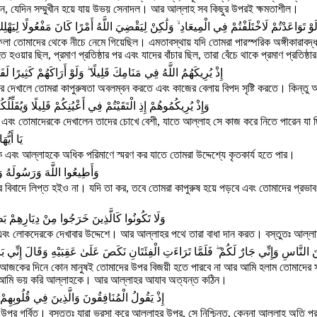
িনে, যেদিন সম্মুখীন হয়ে যায় উভয় সেনাদল। আর আল্লাহ সব কিছুর উপরই ক্ষমতাশীল।
لَوْ تَوَاعَدْتُمْ لَاخْتَلَفْتُمْ فِي الْمِيعَادِ ۙ وَلَٰكِنْ لِيَقْضِيَ اللَّهُ أَمْرًا كَانَ مَفْعُولًا لِيَهْل
েলা তোমাদের থেকে নীচে নেমে গিয়েছিল। এমতাবস্থায় যদি তোমরা পারস্পরিক অঙ্গীকারাবদ
য়ার ছিল, প্রমাণ প্রতিষ্ঠার পর এবং যাদের বাঁচার ছিল, তারা বেঁচে থাকে প্রমাণ প্রতিষ্ঠ
إِذْ يُرِيكَهُمُ اللَّهُ فِي مَنَامِكَ قَلِيلًا ۖ وَلَوْ أَرَاكَهُمْ كَثِيرًا لَفَ
রে দেখালে তোমরা কাপুরুষতা অবলম্বন করতে এবং কাজের বেলায় বিপদ সৃষ্টি করতে। কিন্তু
وَإِذْ يُرِيكُمُوهُمْ إِذِ الْتَقَيْتُمْ فِي أَعْيُنِكُمْ قَلِيلًا وَيُقَلِّل
প এবং তোমাদেরকে দেখালেন তাদের চোখে বেশী, যাতে আল্লাহ সে কাজ করে নিতে পারেন যা
يَا أَيُّ
ক এবং আল্লাহকে অধিক পরিমাণে স্মরণ কর যাতে তোমরা উদ্দেশ্যে কৃতকার্য হতে পার।
وَأَطِيعُوا اللَّهَ وَرَسُولَهُ وَ
 বিবাদে লিপ্ত হইও না। যদি তা কর, তবে তোমরা কাপুরুষ হয়ে পড়বে এবং তোমাদের প্রভাব
وَلَا تَكُونُوا كَالَّذِينَ خَرَجُوا مِنْ دِيَارِهِمْ بَ
ে এবং লোকদেরকে দেখাবার উদ্দেশে। আর আল্লাহর পথে তারা বাধা দান করত। বস্তুতঃ আল্ল
َ النَّاسِ وَإِنِّي جَارٌ لَكُمْ ۖ فَلَمَّا تَرَاءَتِ الْفِئَتَانِ نَكَصَ عَلَىٰ عَقِبَيْهِ وَقَالَ إِنِّي بَ
যে, আজকের দিনে কোন মানুষই তোমাদের উপর বিজয়ী হতে পারবে না আর আমি হলাম তোমাদের
না; আমি ভয় করি আল্লাহকে। আর আল্লাহর আযাব অত্যন্ত কঠিন।
إِذْ يَقُولُ الْمُنَافِقُونَ وَالَّذِينَ فِي قُلُوبِهِمْ م
 উপর গর্বিত। বস্তুতঃ যারা ভরসা করে আল্লাহর উপর, সে নিশ্চিন্ত, কেননা আল্লাহ অতি পরা