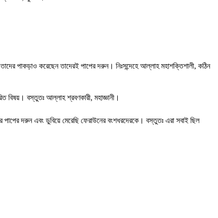
আলা তাদের পাকড়াও করেছেন তাদেরই পাপের দরুন। নিঃসন্দেহে আল্লাহ মহাশক্তিশালী, কঠিন
িত বিষয়। বস্তুতঃ আল্লাহ শ্রবণকারী, মহাজ্ঞানী।
াদের পাপের দরুন এবং ডুবিয়ে মেরেছি ফেরাউনের বংশধরদেরকে। বস্তুতঃ এরা সবাই ছিল