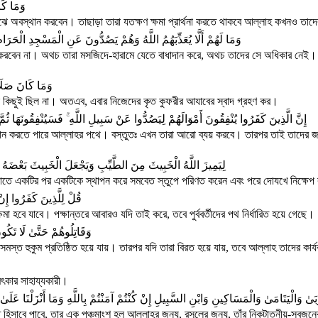
وَمَا كَان
 অবস্থান করবেন। তাছাড়া তারা যতক্ষণ ক্ষমা প্রার্থনা করতে থাকবে আল্লাহ কখনও তা
وَمَا لَهُمْ أَلَّا يُعَذِّبَهُمُ اللَّهُ وَهُمْ يَصُدُّونَ عَنِ الْمَسْجِدِ الْحَرَامِ وَ
করবেন না। অথচ তারা মসজিদে-হারামে যেতে বাধাদান করে, অথচ তাদের সে অধিকার নেই। 
وَمَا كَانَ صَلَاتُ
ন কিছুই ছিল না। অতএব, এবার নিজেদের কৃত কুফরীর আযাবের স্বাদ গ্রহণ কর।
إِنَّ الَّذِينَ كَفَرُوا يُنْفِقُونَ أَمْوَالَهُمْ لِيَصُدُّوا عَنْ سَبِيلِ اللَّهِ ۚ فَسَيُنْفِقُونَهَا ثُم
ধাদান করতে পারে আল্লাহর পথে। বস্তুতঃ এখন তারা আরো ব্যয় করবে। তারপর তাই তাদের জ
لِيَمِيزَ اللَّهُ الْخَبِيثَ مِنَ الطَّيِّبِ وَيَجْعَلَ الْخَبِيثَ بَعْضَهُ
তে একটির পর একটিকে স্থাপন করে সমবেত স্তুপে পরিণত করেন এবং পরে দোযখে নিক্ষেপ
قُلْ لِلَّذِينَ كَفَرُوا إِن
ষমা হবে যাবে। পক্ষান্তরে আবারও যদি তাই করে, তবে পুর্ববর্তীদের পথ নির্ধারিত হয়ে গেছে।
وَقَاتِلُوهُمْ حَتَّىٰ لَا تَكُونَ
সমস্ত হুকুম প্রতিষ্ঠিত হয়ে যায়। তারপর যদি তারা বিরত হয়ে যায়, তবে আল্লাহ তাদের কার্
মৎকার সাহায্যকারী।
ٰ وَالْيَتَامَىٰ وَالْمَسَاكِينِ وَابْنِ السَّبِيلِ إِنْ كُنْتُمْ آمَنْتُمْ بِاللَّهِ وَمَا أَنْزَلْنَا عَلَىٰ
ত হিসাবে পাবে, তার এক পঞ্চমাংশ হল আল্লাহর জন্য, রসূলের জন্য, তাঁর নিকটাত্নীয়-স্বজ