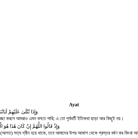
Ayat
وَإِذَا تُتْلَىٰ عَلَيْهِمْ آيَاتُ
ছা করলে আমরাও এমন বলতে পারি; এ তো পূর্ববর্তী ইতিকথা ছাড়া আর কিছুই নয়।
وَإِذْ قَالُوا اللَّهُمَّ إِنْ كَانَ هَٰذَا هُوَ 
ে (আগত) সত্য দ্বীন হয়ে থাকে, তবে আমাদের উপর আকাশ থেকে প্রস্তর বর্ষণ কর কিংবা