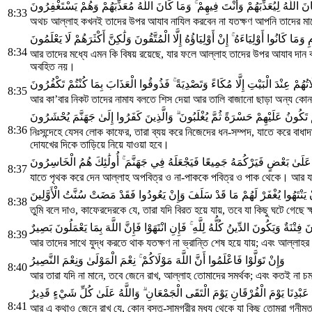
َ اللَّهُ لِيُعَذِّبَهُمْ وَأَنْتَ فِيهِمْ ۚ وَمَا كَانَ اللَّهُ مُعَذِّبَهُمْ وَهُمْ يَسْتَغْفِرُونَ
8:33
অথচ আল্লাহ কখনই তাদের উপর আযাব নাযিল করবেন না যতক্ষণ আপনি তাদের মাঝে
مَا كَانُوا أَوْلِيَاءَهُ ۚ إِنْ أَوْلِيَاؤُهُ إِلَّا الْمُتَّقُونَ وَلَٰكِنَّ أَكْثَرَهُمْ لَا يَعْلَمُونَ
8:34
আর তাদের মধ্যে এমন কি বিষয় রয়েছে, যার ফলে আল্লাহ তাদের উপর আযাব দান 
অবহিত নয়।
هُمْ عِنْدَ الْبَيْتِ إِلَّا مُكَاءً وَتَصْدِيَةً ۚ فَذُوقُوا الْعَذَابَ بِمَا كُنْتُمْ تَكْفُرُونَ
8:35
আর কা’বার নিকট তাদের নামায বলতে শিস দেয়া আর তালি বাজানো ছাড়া অন্য কো
َّ تَكُونُ عَلَيْهِمْ حَسْرَةً ثُمَّ يُغْلَبُونَ ۗ وَالَّذِينَ كَفَرُوا إِلَىٰ جَهَنَّمَ يُحْشَرُونَ
8:36
নিঃসন্দেহে যেসব লোক কাফের, তারা ব্যয় করে নিজেদের ধন-সম্পদ, যাতে করে বা
দোযখের দিকে তাড়িয়ে নিয়ে যাওয়া হবে।
 عَلَىٰ بَعْضٍ فَيَرْكُمَهُ جَمِيعًا فَيَجْعَلَهُ فِي جَهَنَّمَ ۚ أُولَٰئِكَ هُمُ الْخَاسِرُونَ
8:37
যাতে পৃথক করে দেন আল্লাহ অপবিত্র ও না-পাককে পবিত্র ও পাক থেকে। আর যা
ْ يَنْتَهُوا يُغْفَرْ لَهُمْ مَا قَدْ سَلَفَ وَإِنْ يَعُودُوا فَقَدْ مَضَتْ سُنَّتُ الْأَوَّلِينَ
8:38
তুমি বলে দাও, কাফেরদেরকে যে, তারা যদি বিরত হয়ে যায়, তবে যা কিছু ঘটে গেছে ক্
 فِتْنَةٌ وَيَكُونَ الدِّينُ كُلُّهُ لِلَّهِ ۚ فَإِنِ انْتَهَوْا فَإِنَّ اللَّهَ بِمَا يَعْمَلُونَ بَصِيرٌ
8:39
আর তাদের সাথে যুদ্ধ করতে থাক যতক্ষণ না ভ্রান্তি শেষ হয়ে যায়; এবং আল্লাহর 
وَإِنْ تَوَلَّوْا فَاعْلَمُوا أَنَّ اللَّهَ مَوْلَاكُمْ ۚ نِعْمَ الْمَوْلَىٰ وَنِعْمَ النَّصِيرُ
8:40
আর তারা যদি না মানে, তবে জেনে রাখ, আল্লাহ তোমাদের সমর্থক; এবং কতই না চ
 عَبْدِنَا يَوْمَ الْفُرْقَانِ يَوْمَ الْتَقَى الْجَمْعَانِ ۗ وَاللَّهُ عَلَىٰ كُلِّ شَيْءٍ قَدِيرٌ
8:41
আর এ কথাও জেনে রাখ যে, কোন বস্তু-সামগ্রীর মধ্য থেকে যা কিছু তোমরা গনীম