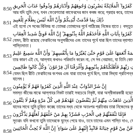
ينَ كَفَرُوا ۙ الْمَلَائِكَةُ يَضْرِبُونَ وُجُوهَهُمْ وَأَدْبَارَهُمْ وَذُوقُوا عَذَابَ الْحَرِيقِ
8:50
আর যদি তুমি দেখ, যখন ফেরেশতারা কাফেরদের জান কবজ করে; প্রহার করে, তাদের
ذَٰلِكَ بِمَا قَدَّمَتْ أَيْدِيكُمْ وَأَنَّ اللَّهَ لَيْسَ بِظَلَّامٍ لِلْعَبِيدِ
8:51
এই হলো সে সবের বিনিময় যা তোমরা তোমাদের পূর্বে পাঠিয়েছ নিজের হাতে। বস্তুত
َفَرُوا بِآيَاتِ اللَّهِ فَأَخَذَهُمُ اللَّهُ بِذُنُوبِهِمْ ۗ إِنَّ اللَّهَ قَوِيٌّ شَدِيدُ الْعِقَابِ
8:52
যেমন, রীতি রয়েছে ফেরাউনের অনুসারীদের এবং তাদের পূর্বে যারা ছিল তাদের ব্যা
শাস্তিদাতা।
ِعْمَةً أَنْعَمَهَا عَلَىٰ قَوْمٍ حَتَّىٰ يُغَيِّرُوا مَا بِأَنْفُسِهِمْ ۙ وَأَنَّ اللَّهَ سَمِيعٌ عَلِيمٌ
8:53
তার কারণ এই যে, আল্লাহ কখনও পরিবর্তন করেন না, সে সব নেয়ামত, যা তিনি কোন 
ِ رَبِّهِمْ فَأَهْلَكْنَاهُمْ بِذُنُوبِهِمْ وَأَغْرَقْنَا آلَ فِرْعَوْنَ ۚ وَكُلٌّ كَانُوا ظَالِمِينَ
8:54
যেমন ছিল রীতি ফেরাউনের বংশধর এবং যারা তাদের পূর্বে ছিল, তারা মিথ্যা প্রতি
যালেম।
إِنَّ شَرَّ الدَّوَابِّ عِنْدَ اللَّهِ الَّذِينَ كَفَرُوا فَهُمْ لَا يُؤْمِنُونَ
8:55
সমস্ত জীবের মাঝে আল্লাহর নিকট তারাই সবচেয়ে নিকৃষ্ট, যারা অস্বীকারকারী
الَّذِينَ عَاهَدْتَ مِنْهُمْ ثُمَّ يَنْقُضُونَ عَهْدَهُمْ فِي كُلِّ مَرَّةٍ وَهُمْ لَا يَتَّقُونَ
8:56
যাদের সাথে তুমি চুক্তি করেছ তাদের মধ্য থেকে অতঃপর প্রতিবার তারা নিজেদের 
فَإِمَّا تَثْقَفَنَّهُمْ فِي الْحَرْبِ فَشَرِّدْ بِهِمْ مَنْ خَلْفَهُمْ لَعَلَّهُمْ يَذَّكَّرُونَ
8:57
সুতরাং যদি কখনো তুমি তাদেরকে যুদ্ধে পেয়ে যাও, তবে তাদের এমন শাস্তি দাও, 
افَنَّ مِنْ قَوْمٍ خِيَانَةً فَانْبِذْ إِلَيْهِمْ عَلَىٰ سَوَاءٍ ۚ إِنَّ اللَّهَ لَا يُحِبُّ الْخَائِنِينَ
8:58