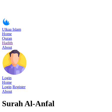
Ulkaa Islam
Home
Quran
Hadith
About
Login
Home
Login
Register
About
Surah Al-Anfal