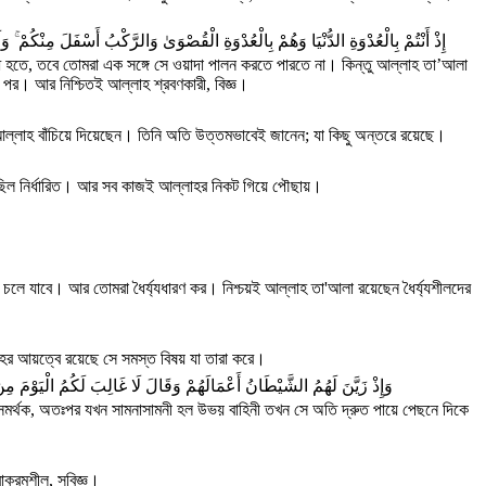
إِذْ أَنْتُمْ بِالْعُدْوَةِ الدُّنْيَا وَهُمْ بِالْعُدْوَةِ الْقُصْوَىٰ وَالرَّكْبُ أَسْفَلَ مِنْكُمْ ۚ وَ
্ধ হতে, তবে তোমরা এক সঙ্গে সে ওয়াদা পালন করতে পারতে না। কিন্তু আল্লাহ তা’আলা
ার পর। আর নিশ্চিতই আল্লাহ শ্রবণকারী, বিজ্ঞ।
 আল্লাহ বাঁচিয়ে দিয়েছেন। তিনি অতি উত্তমভাবেই জানেন; যা কিছু অন্তরে রয়েছে।
 ছিল নির্ধারিত। আর সব কাজই আল্লাহর নিকট গিয়ে পৌছায়।
 চলে যাবে। আর তোমরা ধৈর্য্যধারণ কর। নিশ্চয়ই আল্লাহ তা'আলা রয়েছেন ধৈর্য্যশীলদের
াহর আয়ত্বে রয়েছে সে সমস্ত বিষয় যা তারা করে।
وَإِذْ زَيَّنَ لَهُمُ الشَّيْطَانُ أَعْمَالَهُمْ وَقَالَ لَا غَالِبَ لَكُمُ الْيَوْمَ مِن
 সমর্থক, অতঃপর যখন সামনাসামনী হল উভয় বাহিনী তখন সে অতি দ্রুত পায়ে পেছনে দিকে
ক্রমশীল, সুবিজ্ঞ।