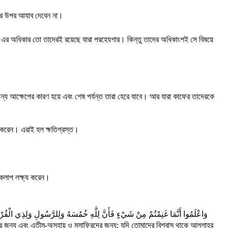
দের উপর আযাব দেবেন না।
এর অধিকার তো তাদেরই রয়েছে যারা পরহেযগার। কিন্তু তাদের অধিকাংশই সে বিষয়ে
ন্য আক্ষেপের কারণ হয়ে এবং শেষ পর্যন্ত তারা হেরে যাবে। আর যারা কাফের তাদেরকে
 করেন। এরাই হল ক্ষতিগ্রস্ত।
যকলাপ লক্ষ্য করেন।
وَاعْلَمُوا أَنَّمَا غَنِمْتُمْ مِنْ شَيْءٍ فَأَنَّ لِلَّهِ خُمُسَهُ وَلِلرَّسُولِ وَلِذِي الْقُرْبَى
নের জন্য এবং এতীম-অসহায় ও মুসাফিরদের জন্য; যদি তোমাদের বিশ্বাস থাকে আল্লাহর