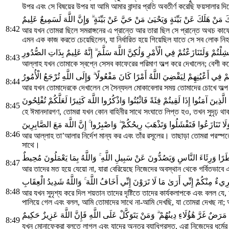
উপর এবং সে বিষয়ের উপর যা আমি আমার বান্দার প্রতি অবতীর্ণ করেছি ফয়সালার দ
ِكَ مَنْ هَلَكَ عَنْ بَيِّنَةٍ وَيَحْيَىٰ مَنْ حَيَّ عَنْ بَيِّنَةٍ ۗ وَإِنَّ اللَّهَ لَسَمِيعٌ عَلِيمٌ
8:42
আর যখন তোমরা ছিলে সমরাঙ্গনের এ প্রান্তে আর তারা ছিল সে প্রান্তে অথচ কাফ
এমন এক কাজ করতে চেয়েছিলেন, যা নির্ধারিত হয়ে গিয়েছিল যাতে সে সব লোক নিহত হও
شِلْتُمْ وَلَتَنَازَعْتُمْ فِي الْأَمْرِ وَلَٰكِنَّ اللَّهَ سَلَّمَ ۗ إِنَّهُ عَلِيمٌ بِذَاتِ الصُّدُورِ
8:43
আল্লাহ যখন তোমাকে স্বপ্নে সেসব কাফেরের পরিমাণ অল্প করে দেখালেন; বেশী ক
ُكُمْ فِي أَعْيُنِهِمْ لِيَقْضِيَ اللَّهُ أَمْرًا كَانَ مَفْعُولًا ۗ وَإِلَى اللَّهِ تُرْجَعُ الْأُمُورُ
8:44
আর যখন তোমাদেরকে দেখালেন সে সৈন্যদল মোকাবেলার সময় তোমাদের চোখে অল্
هَا الَّذِينَ آمَنُوا إِذَا لَقِيتُمْ فِئَةً فَاثْبُتُوا وَاذْكُرُوا اللَّهَ كَثِيرًا لَعَلَّكُمْ تُفْلِحُونَ
8:45
হে ঈমানদারগণ, তোমরা যখন কোন বাহিনীর সাথে সংঘাতে লিপ্ত হও, তখন সুদৃঢ় থা
لَا تَنَازَعُوا فَتَفْشَلُوا وَتَذْهَبَ رِيحُكُمْ ۖ وَاصْبِرُوا ۚ إِنَّ اللَّهَ مَعَ الصَّابِرِينَ
8:46
আর আল্লাহ তা’আলার নির্দেশ মান্য কর এবং তাঁর রসূলের। তাছাড়া তোমরা পরস্পরে
সাথে।
طَرًا وَرِئَاءَ النَّاسِ وَيَصُدُّونَ عَنْ سَبِيلِ اللَّهِ ۚ وَاللَّهُ بِمَا يَعْمَلُونَ مُحِيطٌ
8:47
আর তাদের মত হয়ে যেয়ো না, যারা বেরিয়েছে নিজেদের অবস্থান থেকে গর্বিতভাব
رِيءٌ مِنْكُمْ إِنِّي أَرَىٰ مَا لَا تَرَوْنَ إِنِّي أَخَافُ اللَّهَ ۚ وَاللَّهُ شَدِيدُ الْعِقَابِ
8:48
আর যখন সুদৃশ্য করে দিল শয়তান তাদের দৃষ্টিতে তাদের কার্যকলাপকে এবং বলল 
পালিয়ে গেল এবং বলল, আমি তোমাদের সাথে না-আমি দেখছি, যা তোমরা দেখছ 
َرَضٌ غَرَّ هَٰؤُلَاءِ دِينُهُمْ ۗ وَمَنْ يَتَوَكَّلْ عَلَى اللَّهِ فَإِنَّ اللَّهَ عَزِيزٌ حَكِيمٌ
8:49
যখন মোনাফেকরা বলতে লাগল এবং যাদের অন্তর ব্যাধিগ্রস্ত, এরা নিজেদের ধর্মের