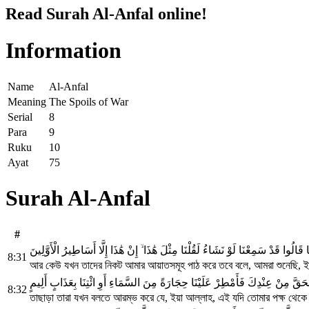
Read Surah Al-Anfal online!
Information
Name
Al-Anfal
Meaning
The Spoils of War
Serial
8
Para
9
Ruku
10
Ayat
75
Surah Al-Anfal
#
نَا قَالُوا قَدْ سَمِعْنَا لَوْ نَشَاءُ لَقُلْنَا مِثْلَ هَٰذَا ۙ إِنْ هَٰذَا إِلَّا أَسَاطِيرُ الْأَوَّلِينَ
8:31
আর কেউ যখন তাদের নিকট আমার আয়াতসমূহ পাঠ করে তবে বলে, আমরা শুনেছি, ইচ্
الْحَقَّ مِنْ عِنْدِكَ فَأَمْطِرْ عَلَيْنَا حِجَارَةً مِنَ السَّمَاءِ أَوِ ائْتِنَا بِعَذَابٍ أَلِيمٍ
8:32
তাছাড়া তারা যখন বলতে আরম্ভ করে যে, ইয়া আল্লাহ, এই যদি তোমার পক্ষ থেক