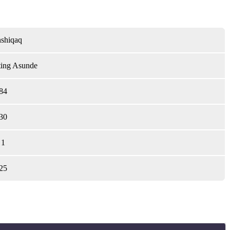
nshiqaq
ting Asunde
84
30
1
25