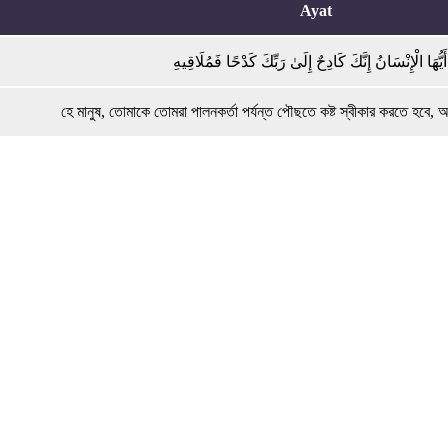
Ayat
أَيُّهَا الْإِنْسَانُ إِنَّكَ كَادِحٌ إِلَىٰ رَبِّكَ كَدْحًا فَمُلَاقِيهِ
হে মানুষ, তোমাকে তোমরা পালনকর্তা পর্যন্ত পৌছতে কষ্ট স্বীকার করতে হবে,