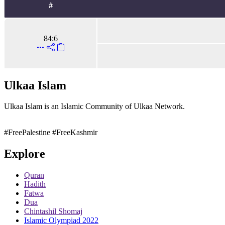
#
84:6
Ulkaa Islam
Ulkaa Islam is an Islamic Community of Ulkaa Network.
#FreePalestine
#FreeKashmir
Explore
Quran
Hadith
Fatwa
Dua
Chintashil Shomaj
Islamic Olympiad 2022