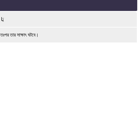
يَا 
 অতঃপর তার সাক্ষাৎ ঘটবে।