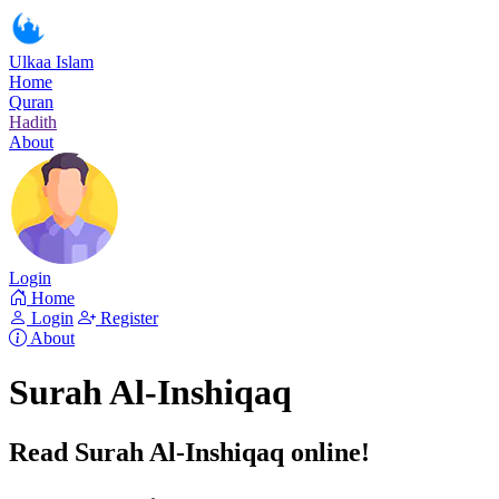
Ulkaa Islam
Home
Quran
Hadith
About
Login
Home
Login
Register
About
Surah Al-Inshiqaq
Read Surah Al-Inshiqaq online!