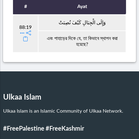
#
Ayat
وَإِلَى الْجِبَالِ كَيْفَ نُصِبَتْ
88:19
এবং পাহাড়ের দিকে যে, তা কিভাবে স্থাপন করা
হয়েছে?
Ulkaa Islam
Ulkaa Islam is an Islamic Community of Ulkaa Network.
#FreePalestine
#FreeKashmir