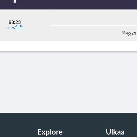
#
88:23
কিন্তু য
Explore
Ulkaa