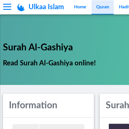
Ulkaa Islam
Home
Quran
Hadi
Surah Al-Gashiya
Read Surah Al-Gashiya online!
Information
Surah