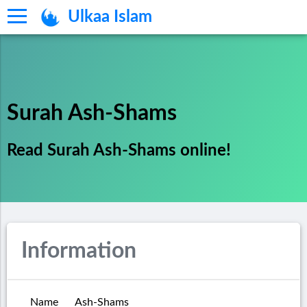
Ulkaa Islam
Surah Ash-Shams
Read Surah Ash-Shams online!
Information
Name
Ash-Shams