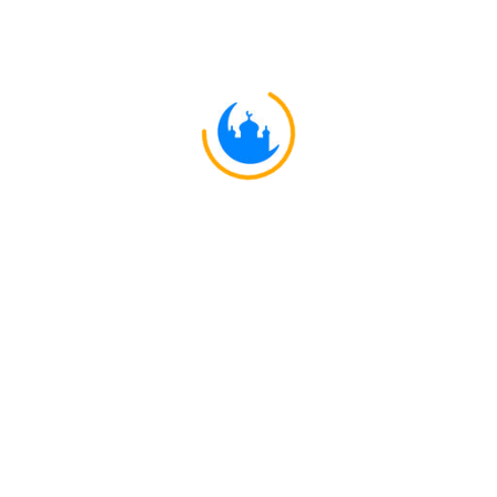
#
ُ إِذَا تَرَدَّىٰ
:11
যখন সে অধঃপতিত হবে, তখন ত
Explore
Ulkaa