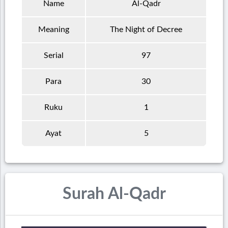
Name
Al-Qadr
Meaning
The Night of Decree
Serial
97
Para
30
Ruku
1
Ayat
5
Surah Al-Qadr