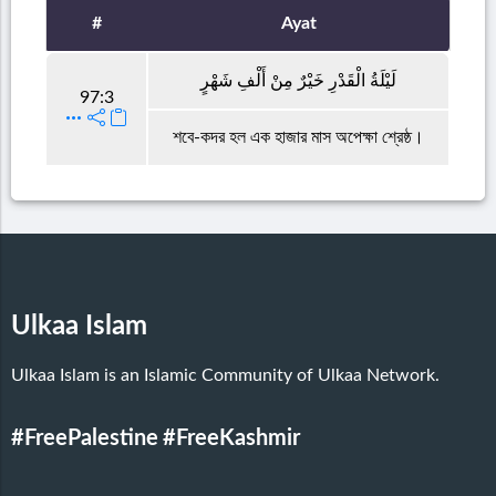
#
Ayat
لَيْلَةُ الْقَدْرِ خَيْرٌ مِنْ أَلْفِ شَهْرٍ
97:3
শবে-কদর হল এক হাজার মাস অপেক্ষা শ্রেষ্ঠ।
Ulkaa Islam
Ulkaa Islam is an Islamic Community of Ulkaa Network.
#FreePalestine
#FreeKashmir