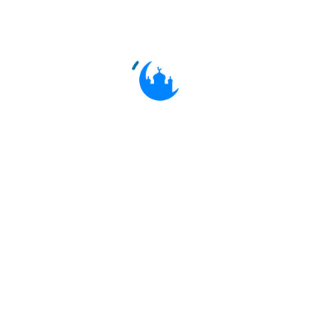
عَلَيْكُمْ أَدَعَوْتُمُوهُمْ أَمْ أَنْتُمْ صَامِتُونَ
7:193
If ye call them to guidance, they will
not obey: For you it is the same
whether ye call them or ye hold your
peace!
إِنَّ الَّذِينَ تَدْعُونَ مِنْ دُونِ اللَّهِ عِبَادٌ
أَمْثَالُكُمْ ۖ فَادْعُوهُمْ فَلْيَسْتَجِيبُوا لَكُمْ إِنْ
كُنْتُمْ صَادِقِينَ
7:194
Verily those whom ye call upon
besides Allah are servants like unto
you: Call upon them, and let them
listen to your prayer, if ye are
(indeed) truthful!
أَلَهُمْ أَرْجُلٌ يَمْشُونَ بِهَا ۖ أَمْ لَهُمْ أَيْدٍ
يَبْطِشُونَ بِهَا ۖ أَمْ لَهُمْ أَعْيُنٌ يُبْصِرُونَ بِهَا ۖ أَمْ
لَهُمْ آذَانٌ يَسْمَعُونَ بِهَا ۗ قُلِ ادْعُوا