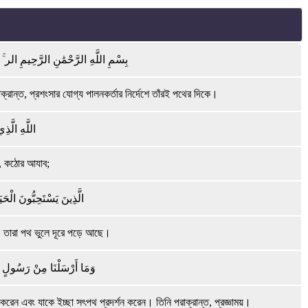
بِسْمِ اللَّهِ الرَّحْمَٰنِ الرَّحِيمِ الر ۚ ك
ন্ত, প্রশংসার যোগ্য পালনকর্তার নির্দেশে তাঁরই পথের দিকে।
اللَّهِ الَّ
, কঠোর আযাব;
الَّذِينَ يَسْتَحِبُّونَ الْحَ
ে, তারা পথ ভুলে দূরে পড়ে আছে।
وَمَا أَرْسَلْنَا مِنْ رَسُولٍ إِلّ
রেন এবং যাকে ইচ্ছা সৎপথ প্রদর্শন করেন। তিনি পরাক্রান্ত, প্রজ্ঞাময়।