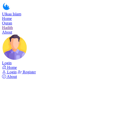
Ulkaa Islam
Home
Quran
Hadith
About
Login
Home
Login
Register
About