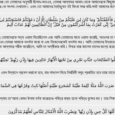
 আমরা তো তোমাদের অনুসারী ছিলাম-অতএব, তোমরা আল্লাহর আযাব থেকে আমাদেরকে কিছুম
র কে সৎপথ দেখাতাম। এখন তো আমাদের ধৈর্য্যচ্যুত হই কিংবা সবর করি-সবই আমাদের জন
 فَأَخْلَفْتُكُمْ ۖ وَمَا كَانَ لِيَ عَلَيْكُمْ مِنْ سُلْطَانٍ إِلَّا أَنْ دَعَوْتُكُمْ فَاسْتَجَبْتُمْ لِي ۖ
يَّ ۖ إِنِّي كَفَرْتُ بِمَا أَشْرَكْتُمُونِ مِنْ قَبْلُ ۗ إِنَّ الظَّالِمِينَ لَهُمْ عَذَابٌ أَلِيمٌ
তোমাদেরকে সত্য ওয়াদা দিয়েছিলেন এবং আমি তোমাদের সাথে ওয়াদা করেছি, অতঃপর তা ভঙ্
োমরা আমাকে ভৎর্সনা করো না এবং নিজেদেরকেই ভৎর্সনা কর। আমি তোমাদের উদ্ধারে সা
 আল্লাহর শরীক করেছিলে, আমি তা অস্বীকার করি। নিশ্চয় যারা জালেম তাদের জন্যে রয়েছে
ُوا الصَّالِحَاتِ جَنَّاتٍ تَجْرِي مِنْ تَحْتِهَا الْأَنْهَارُ خَالِدِينَ فِيهَا بِإِذْنِ رَبِّهِمْ ۖ تَحِيَّتُه
 এমন উদ্যানে প্রবেশ করানো হবে, যার পাদদেশ দিয়ে নির্ঝরিনী সমূহ প্রবাহিত হবে তারা ত
 ضَرَبَ اللَّهُ مَثَلًا كَلِمَةً طَيِّبَةً كَشَجَرَةٍ طَيِّبَةٍ أَصْلُهَا ثَابِتٌ وَفَرْعُهَا فِي السَّمَاء
 আল্লাহ তা’আলা কেমন উপমা বর্ণনা করেছেনঃ পবিত্র বাক্য হলো পবিত্র বৃক্ষের মত। তার
كُلَهَا كُلَّ حِينٍ بِإِذْنِ رَبِّهَا ۗ وَيَضْرِبُ اللَّهُ الْأَمْثَالَ لِلنَّاسِ لَعَلَّهُمْ يَتَذَكَّرُونَ