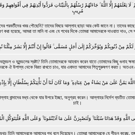
 لَا يَعْلَمُهُمْ إِلَّا اللَّهُ ۚ جَاءَتْهُمْ رُسُلُهُمْ بِالْبَيِّنَاتِ فَرَدُّوا أَيْدِيَهُمْ فِي أَفْوَاهِهِمْ وَقَال
مُرِيبٍ
বং তাদের পরবর্তীদের খবর পৌছেনি? তাদের বিষয়ে আল্লাহ ছাড়া আর কেউ জানে না। তাদের ক
রেরণ করা হয়েছে, আমরা তা মানি না এবং যে পথের দিকে তোমরা আমাদেরকে দাওয়াত দাও, সে 
ْ مِنْ ذُنُوبِكُمْ وَيُؤَخِّرَكُمْ إِلَىٰ أَجَلٍ مُسَمًّى ۚ قَالُوا إِنْ أَنْتُمْ إِلَّا بَشَرٌ مِثْلُنَا تُرِ
মন্ডল ও ভুমন্ডলের স্রষ্টা? তিনি তোমাদেরকে আহবান করেন যাতে তোমাদের কিছু গুনাহ ক্ষমা
দেরকে ঐ উপাস্য থেকে বিরত রাখতে চাও, যার এবাদত আমাদের পিতৃপুরুষগণ করত। অতএব তে
للَّهَ يَمُنُّ عَلَىٰ مَنْ يَشَاءُ مِنْ عِبَادِهِ ۖ وَمَا كَانَ لَنَا أَنْ نَأْتِيَكُمْ بِسُلْطَانٍ إِلَّا بِإِذْنِ
ল্লাহ বান্দাদের মধ্য থেকে যার উপরে ইচ্ছা, অনুগ্রহ করেন। আল্লাহর নির্দেশ ব্যতীত ত
চাই।
َلَى اللَّهِ وَقَدْ هَدَانَا سُبُلَنَا ۚ وَلَنَصْبِرَنَّ عَلَىٰ مَا آذَيْتُمُونَا ۚ وَعَلَى اللَّهِ فَلْيَتَوَكَّلِ الْم
, অথচ তিনি আমাদেরকে আমাদের পথ বলে দিয়েছেন। তোমরা আমাদেরকে যে পীড়ন করেছ, ত