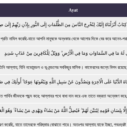
Ayat
ِتَابٌ أَنْزَلْنَاهُ إِلَيْكَ لِتُخْرِجَ النَّاسَ مِنَ الظُّلُمَاتِ إِلَى النُّورِ بِإِذْنِ رَبِّهِمْ إِلَىٰ ص
্রতি নাযিল করেছি-যাতে আপনি মানুষকে অন্ধকার থেকে আলোর দিকে বের করে আনেন-পরাক্রা
ذِي لَهُ مَا فِي السَّمَاوَاتِ وَمَا فِي الْأَرْضِ ۗ وَوَيْلٌ لِلْكَافِرِينَ مِنْ عَذَابٍ شَدِيدٍ
তিনি আল্লাহ; যিনি নভোমন্ডল ও ভূ-মন্ডলের সবকিছুর মালিক। কাফেরদের জন্যে বিপদ রয়েছে
يَاةَ الدُّنْيَا عَلَى الْآخِرَةِ وَيَصُدُّونَ عَنْ سَبِيلِ اللَّهِ وَيَبْغُونَهَا عِوَجًا ۚ أُولَٰئِكَ فِي ضَ
তে পার্থিব জীবনকে পছন্দ করে; আল্লাহর পথে বাধা দান করে এবং তাতে বক্রতা অন্বেষণ কর
َا بِلِسَانِ قَوْمِهِ لِيُبَيِّنَ لَهُمْ ۖ فَيُضِلُّ اللَّهُ مَنْ يَشَاءُ وَيَهْدِي مَنْ يَشَاءُ ۚ وَهُوَ الْع
 করেছি, যাতে তাদেরকে পরিষ্কার বোঝাতে পারে। অতঃপর আল্লাহ যাকে ইচ্ছা, পথঃভ্রষ্ট ক