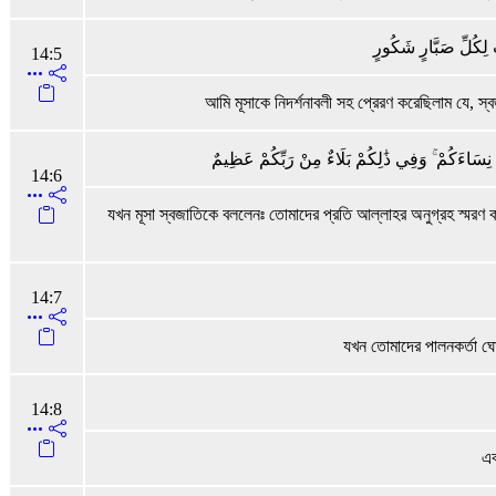
تٍ لِكُلِّ صَبَّارٍ شَكُورٍ
14:5
আমি মূসাকে নিদর্শনাবলী সহ প্রেরণ করেছিলাম যে, স
 نِسَاءَكُمْ ۚ وَفِي ذَٰلِكُمْ بَلَاءٌ مِنْ رَبِّكُمْ عَظِيمٌ
14:6
যখন মূসা স্বজাতিকে বললেনঃ তোমাদের প্রতি আল্লাহর অনুগ্রহ স্মরণ 
14:7
যখন তোমাদের পালনকর্তা ঘ
14:8
এব