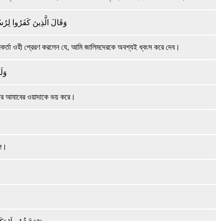
وَقَالَ الَّذِينَ كَفَرُوا لِرُسُلِ
কর্তা ওহী প্রেরণ করলেন যে, আমি জালিমদেরকে অবশ্যই ধ্বংস করে দেব।
وَلَ
মার আযাবের ওয়াদাকে ভয় করে।
হল।