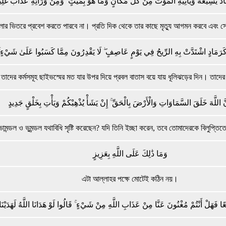
َكَادُ يُسِيغُهُ وَيَأْتِيهِ الْمَوْتُ مِنْ كُلِّ مَكَانٍ وَمَا هُوَ بِمَيِّتٍ ۖ وَمِنْ وَرَائِهِ عَذَابٌ غَل
ার ভিতরে প্রবেশ করতে পারবে না। প্রতি দিক থেকে তার কাছে মৃত্যু আগমন করবে এবং স
مْ كَرَمَادٍ اشْتَدَّتْ بِهِ الرِّيحُ فِي يَوْمٍ عَاصِفٍ ۖ لَا يَقْدِرُونَ مِمَّا كَسَبُوا عَلَىٰ شَيْءٍ ۚ ذ
ে, তাদের কর্মসমূহ ছাইভস্মের মত যার উপর দিয়ে প্রবল বাতাস বয়ে যায় ধূলিঝড়ের দিন। তাদ
َنَّ اللَّهَ خَلَقَ السَّمَاوَاتِ وَالْأَرْضَ بِالْحَقِّ ۚ إِنْ يَشَأْ يُذْهِبْكُمْ وَيَأْتِ بِخَلْقٍ جَدِيدٍ
ামন্ডল ও ভুমন্ডল যথাবিধি সৃষ্টি করেছেন? যদি তিনি ইচ্ছা করেন, তবে তোমাদেরকে বিলুপ্তি
وَمَا ذَٰلِكَ عَلَى اللَّهِ بِعَزِيزٍ
এটা আল্লাহর পক্ষে মোটেই কঠিন নয়।
َبَعًا فَهَلْ أَنْتُمْ مُغْنُونَ عَنَّا مِنْ عَذَابِ اللَّهِ مِنْ شَيْءٍ ۚ قَالُوا لَوْ هَدَانَا اللَّهُ لَهَدَي