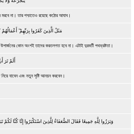
يَتَجَرَّعُهُ وَلَا ي
ে মরবে না। তার পশ্চাতেও রয়েছে কঠোর আযাব।
مَثَلُ الَّذِينَ كَفَرُوا بِرَبِّهِمْ ۖ أَعْمَالُهُ
ের উপার্জনের কোন অংশই তাদের করতলগত হবে না। এটাই দুরবর্তী পথভ্রষ্টতা।
أَلَمْ تَرَ أ
তে নিয়ে যাবেন এবং নতুন সৃষ্টি আনয়ন করবেন।
وَبَرَزُوا لِلَّهِ جَمِيعًا فَقَالَ الضُّعَفَاءُ لِلَّذِينَ اسْتَكْبَرُوا إِنَّا كُنَّا لَكُمْ ت