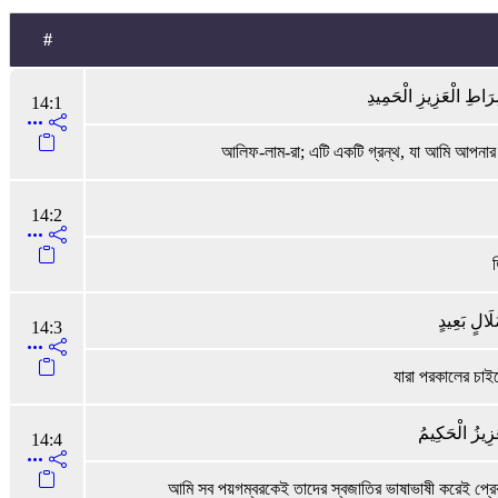
#
ِرَاطِ الْعَزِيزِ الْحَمِيدِ
14:1
আলিফ-লাম-রা; এটি একটি গ্রন্থ, যা আমি আপনার প
14:2
لَالٍ بَعِيدٍ
14:3
যারা পরকালের চাই
َزِيزُ الْحَكِيمُ
14:4
আমি সব পয়গম্বরকেই তাদের স্বজাতির ভাষাভাষী করেই প্রেরণ