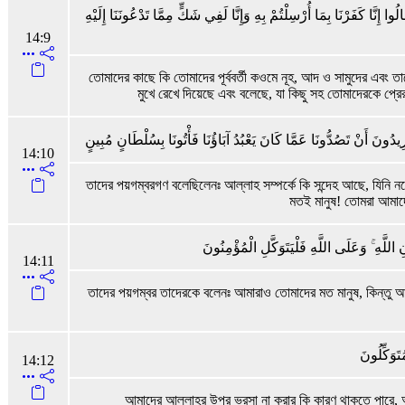
ُوا إِنَّا كَفَرْنَا بِمَا أُرْسِلْتُمْ بِهِ وَإِنَّا لَفِي شَكٍّ مِمَّا تَدْعُونَنَا إِلَيْهِ
14:9
তোমাদের কাছে কি তোমাদের পূর্ববর্তী কওমে নূহ, আদ ও সামুদের এ
মুখে রেখে দিয়েছে এবং বলেছে, যা কিছু সহ তোমাদেরকে প্
يدُونَ أَنْ تَصُدُّونَا عَمَّا كَانَ يَعْبُدُ آبَاؤُنَا فَأْتُونَا بِسُلْطَانٍ مُبِينٍ
14:10
তাদের পয়গম্বরগণ বলেছিলেনঃ আল্লাহ সম্পর্কে কি সন্দেহ আছে, যিনি নভো
মতই মানুষ! তোমরা আমা
 اللَّهِ ۚ وَعَلَى اللَّهِ فَلْيَتَوَكَّلِ الْمُؤْمِنُونَ
14:11
তাদের পয়গম্বর তাদেরকে বলেনঃ আমারাও তোমাদের মত মানুষ, কিন্তু আ
ُتَوَكِّلُونَ
14:12
আমাদের আল্লাহর উপর ভরসা না করার কি কারণ থাকতে পারে