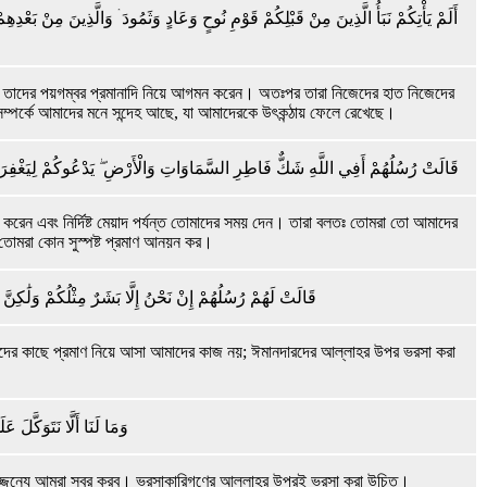
أَلَمْ يَأْتِكُمْ نَبَأُ الَّذِينَ مِنْ قَبْلِكُمْ قَوْمِ نُوحٍ وَعَادٍ وَثَمُودَ ۛ وَالَّذِينَ مِنْ بَعْدِهِمْ ۛ
াছে তাদের পয়গম্বর প্রমানাদি নিয়ে আগমন করেন। অতঃপর তারা নিজেদের হাত নিজেদের
সম্পর্কে আমাদের মনে সন্দেহ আছে, যা আমাদেরকে উৎকন্ঠায় ফেলে রেখেছে।
قَالَتْ رُسُلُهُمْ أَفِي اللَّهِ شَكٌّ فَاطِرِ السَّمَاوَاتِ وَالْأَرْضِ ۖ يَدْعُوكُمْ لِيَغْفِرَ لَكُم
 করেন এবং নির্দিষ্ট মেয়াদ পর্যন্ত তোমাদের সময় দেন। তারা বলতঃ তোমরা তো আমাদের
ামরা কোন সুস্পষ্ট প্রমাণ আনয়ন কর।
قَالَتْ لَهُمْ رُسُلُهُمْ إِنْ نَحْنُ إِلَّا بَشَرٌ مِثْلُكُمْ وَلَٰكِنَّ ا
োমাদের কাছে প্রমাণ নিয়ে আসা আমাদের কাজ নয়; ঈমানদারদের আল্লাহর উপর ভরসা করা
وَمَا لَنَا أَلَّا نَتَوَكَّلَ ع
জ্জন্যে আমরা সবর করব। ভরসাকারিগণের আল্লাহর উপরই ভরসা করা উচিত।