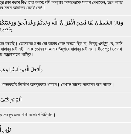
াত্র রক্ষা করবে কি? তারা বলবেঃ যদি আল্লাহ আমাদেরকে সৎপথ দেখাতেন, তবে আমরা
্যে সমান আমাদের রেহাই নেই।
وَقَالَ الشَّيْطَانُ لَمَّا قُضِيَ الْأَمْرُ إِنَّ اللَّهَ وَعَدَكُمْ وَعْدَ الْحَقِّ وَوَعَدْتُكُمْ
بِمُصْرِخِ
গ করেছি। তোমাদের উপর তো আমার কোন ক্ষমতা ছিল না, কিন্তু এতটুকু যে, আমি
হায্যকারী নই। এবং তোমরাও আমার উদ্ধারে সাহায্যকারী নও। ইতোপূর্বে তোমরা
 যন্ত্রণাদায়ক শাস্তি।
وَأُدْخِلَ الَّذِينَ آمَنُوا وَعَمِل
াতে পালনকর্তার নির্দেশে অনন্তকাল থাকবে। যেখানে তাদের সম্ভাষণ হবে সালাম।
أَلَمْ تَرَ كَيْفَ
 শিকড় মজবুত এবং শাখা আকাশে উত্থিত।
تُؤْتِي أُ