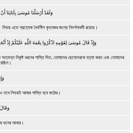
وَلَقَدْ أَرْسَلْنَا مُوسَىٰ بِآيَاتِنَا أَنْ
শ্চয় এতে প্রত্যেক ধৈর্যশীল কৃতজ্ঞের জন্যে নিদর্শনাবলী রয়েছে।
وَإِذْ قَالَ مُوسَىٰ لِقَوْمِهِ اذْكُرُوا نِعْمَةَ اللَّهِ عَلَيْكُمْ إِذْ أَ
 অত্যন্ত নিকৃষ্ট ধরনের শাস্তি দিত, তোমাদের ছেলেদেরকে হত্যা করত এবং তোমাদের
হয়েছিল।
وَإِ
হও তবে নিশ্চয়ই আমার শাস্তি হবে কঠোর।
وَقَالَ 
তীয় গুনের আধার।