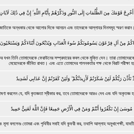
 أَخْرِجْ قَوْمَكَ مِنَ الظُّلُمَاتِ إِلَى النُّورِ وَذَكِّرْهُمْ بِأَيَّامِ اللَّهِ ۚ إِنَّ فِي ذَٰلِكَ لَآيَا
্বজাতিকে অন্ধকার থেকে আলোর দিকে আনয়ন এবং তাদেরকে আল্লাহর দিনসমূহ স্মরণ করান। নি
نْجَاكُمْ مِنْ آلِ فِرْعَوْنَ يَسُومُونَكُمْ سُوءَ الْعَذَابِ وَيُذَبِّحُونَ أَبْنَاءَكُمْ وَيَسْتَحْيُونَ
কর যখন তিনি তোমাদেরকে ফেরাউনের সম্প্রদায়ের কবল থেকে মুক্তি দেন। তারা তোমাদেরকে
মেয়েদেরকে জীবিত রাখত। এবং এতে তোমাদের পালনকর্তার পক্ষ থেকে বিরাট পরীক্ষা 
ذْ تَأَذَّنَ رَبُّكُمْ لَئِنْ شَكَرْتُمْ لَأَزِيدَنَّكُمْ ۖ وَلَئِنْ كَفَرْتُمْ إِنَّ عَذَابِي لَشَدِيدٌ
োষণা করলেন যে, যদি কৃতজ্ঞতা স্বীকার কর, তবে তোমাদেরকে আরও দেব এবং যদি অকৃতজ্ঞ 
مُوسَىٰ إِنْ تَكْفُرُوا أَنْتُمْ وَمَنْ فِي الْأَرْضِ جَمِيعًا فَإِنَّ اللَّهَ لَغَنِيٌّ حَمِيدٌ
ং মূসা বললেনঃ তোমরা এবং পৃথিবীর সবাই যদি কুফরী কর, তথাপি আল্লাহ অমুখাপেক্ষী, যাব