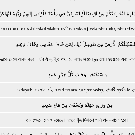
هِمْ لَنُخْرِجَنَّكُمْ مِنْ أَرْضِنَا أَوْ لَتَعُودُنَّ فِي مِلَّتِنَا ۖ فَأَوْحَىٰ إِلَيْهِمْ رَبُّهُمْ لَنُهْلِكَ
কে বের করে দেব অথবা তোমরা আমাদের ধর্মে ফিরে আসবে। তখন তাদের কাছে তাদের পালন
نُسْكِنَنَّكُمُ الْأَرْضَ مِنْ بَعْدِهِمْ ۚ ذَٰلِكَ لِمَنْ خَافَ مَقَامِي وَخَافَ وَعِيدِ
দেরকে দেশে আবাদ করব। এটা ঐ ব্যক্তি পায়, যে আমার সামনে দন্ডায়মান হওয়াকে এবং আ
وَاسْتَفْتَحُوا وَخَابَ كُلُّ جَبَّارٍ عَنِيدٍ
পয়গম্বরগণ ফয়সালা চাইতে লাগলেন এবং প্রত্যেক অবাধ্য, হঠকারী ব্যর্থ কাম 
مِنْ وَرَائِهِ جَهَنَّمُ وَيُسْقَىٰ مِنْ مَاءٍ صَدِيدٍ
তার পেছনে দোযখ রয়েছে। তাতে পূঁজ মিশানো পানি পান করানো হবে।