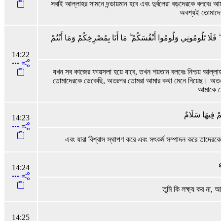
সবাই আল্লাহর সামনে দন্ডায়মান হবে এবং দুর্বলেরা বড়দেরকে বলবেঃ
অবশ্যই তোমাদে
 فَلَا تَلُومُونِي وَلُومُوا أَنْفُسَكُمْ ۖ مَا أَنَا بِمُصْرِخِكُمْ وَمَا أَنْتُمْ
14:22
যখন সব কাজের ফায়সলা হয়ে যাবে, তখন শয়তান বলবেঃ নিশ্চয় আল্লাহ 
তোমাদেরকে ডেকেছি, অতঃপর তোমরা আমার কথা মেনে নিয়েছ। অতএব ত
আমাকে যে
ُمْ فِيهَا سَلَامٌ
14:23
এবং যারা বিশ্বাস স্থাপণ করে এবং সৎকর্ম সম্পাদন করে তাদেরকে
ِ
14:24
তুমি কি লক্ষ্য কর না,
14:25