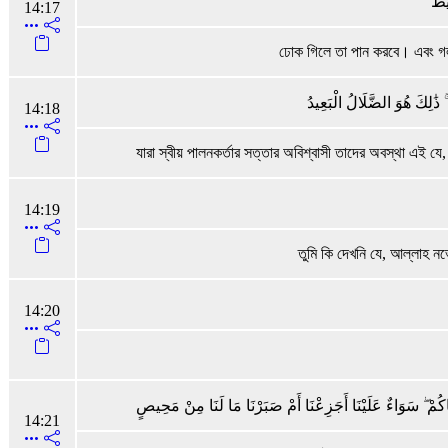
ِيظٌ
14:17
ঢোক গিলে তা পান করবে। এবং গল
َٰلِكَ هُوَ الضَّلَالُ الْبَعِيدُ
14:18
যারা স্বীয় পালনকর্তার সত্তার অবিশ্বাসী তাদের অবস্থা এই য
14:19
তুমি কি দেখনি যে, আল্লাহ নভে
14:20
ْنَاكُمْ ۖ سَوَاءٌ عَلَيْنَا أَجَزِعْنَا أَمْ صَبَرْنَا مَا لَنَا مِنْ مَحِيصٍ
14:21