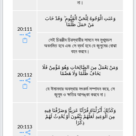
না।
وَعَنَتِ الْوُجُوهُ لِلْحَيِّ الْقَيُّومِ ۖ وَقَدْ خَابَ
مَنْ حَمَلَ ظُلْمًا
20:111
সেই চিরঞ্জীব চিরস্থায়ীর সামনে সব মুখমন্ডল
অবনমিত হবে এবং সে ব্যর্থ হবে যে জুলুমের বোঝা
বহন করবে।
وَمَنْ يَعْمَلْ مِنَ الصَّالِحَاتِ وَهُوَ مُؤْمِنٌ فَلَا
يَخَافُ ظُلْمًا وَلَا هَضْمًا
20:112
যে ঈমানদার অবস্থায় সৎকর্ম সম্পাদন করে, সে
জুলুম ও ক্ষতির আশঙ্কা করবে না।
وَكَذَٰلِكَ أَنْزَلْنَاهُ قُرْآنًا عَرَبِيًّا وَصَرَّفْنَا فِيهِ
مِنَ الْوَعِيدِ لَعَلَّهُمْ يَتَّقُونَ أَوْ يُحْدِثُ لَهُمْ
ذِكْرًا
20:113