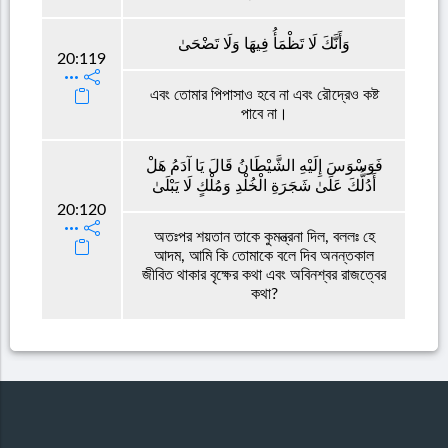
وَأَنَّكَ لَا تَظْمَأُ فِيهَا وَلَا تَضْحَىٰ
20:119
এবং তোমার পিপাসাও হবে না এবং রৌদ্রেও কষ্ট
পাবে না।
فَوَسْوَسَ إِلَيْهِ الشَّيْطَانُ قَالَ يَا آدَمُ هَلْ
أَدُلُّكَ عَلَىٰ شَجَرَةِ الْخُلْدِ وَمُلْكٍ لَا يَبْلَىٰ
20:120
অতঃপর শয়তান তাকে কুমন্ত্রনা দিল, বললঃ হে
আদম, আমি কি তোমাকে বলে দিব অনন্তকাল
জীবিত থাকার বৃক্ষের কথা এবং অবিনশ্বর রাজত্বের
কথা?