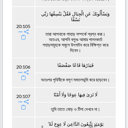
وَيَسْأَلُونَكَ عَنِ الْجِبَالِ فَقُلْ يَنْسِفُهَا رَبِّي
نَسْفًا
20:105
তারা আপনাকে পাহাড় সম্পর্কে প্রশ্ন করা।
অতএব, আপনি বলুনঃ আমার পালনকর্তা
পহাড়সমূহকে সমূলে উৎপাটন করে বিক্ষিপ্ত করে
দিবেন।
فَيَذَرُهَا قَاعًا صَفْصَفًا
20:106
অতঃপর পৃথিবীকে মসৃণ সমতলভূমি করে ছাড়বেন।
لَا تَرَىٰ فِيهَا عِوَجًا وَلَا أَمْتًا
20:107
তুমি তাতে মোড় ও টিলা দেখবে না।
يَوْمَئِذٍ يَتَّبِعُونَ الدَّاعِيَ لَا عِوَجَ لَهُ ۖ