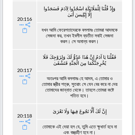
وَإِذْ قُلْنَا لِلْمَلَائِكَةِ اسْجُدُوا لِآدَمَ فَسَجَدُوا
إِلَّا إِبْلِيسَ أَبَىٰ
20:116
যখন আমি ফেরেশতাদেরকে বললামঃ তোমরা আদমকে
সেজদা কর, তখন ইবলীস ব্যতীত সবাই সেজদা
করল। সে অমান্য করল।
فَقُلْنَا يَا آدَمُ إِنَّ هَٰذَا عَدُوٌّ لَكَ وَلِزَوْجِكَ فَلَا
يُخْرِجَنَّكُمَا مِنَ الْجَنَّةِ فَتَشْقَىٰ
20:117
অতঃপর আমি বললামঃ হে আদম, এ তোমার ও
তোমার স্ত্রীর শত্রু, সুতরাং সে যেন বের করে না দেয়
তোমাদের জান্নাত থেকে। তাহলে তোমরা কষ্টে
পতিত হবে।
إِنَّ لَكَ أَلَّا تَجُوعَ فِيهَا وَلَا تَعْرَىٰ
20:118
তোমাকে এই দেয়া হল যে, তুমি এতে ক্ষুধার্ত হবে না
এবং বস্ত্রহীণ হবে না।