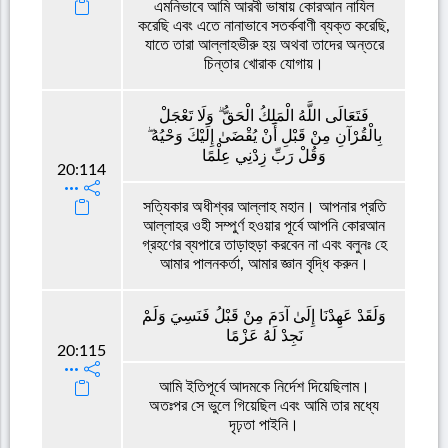
এমনিভাবে আমি আরবী ভাষায় কোরআন নাযিল
করেছি এবং এতে নানাভাবে সতর্কবাণী ব্যক্ত করেছি,
যাতে তারা আল্লাহভীরু হয় অথবা তাদের অন্তরে
চিন্তার খোরাক যোগায়।
فَتَعَالَى اللَّهُ الْمَلِكُ الْحَقُّ ۗ وَلَا تَعْجَلْ
بِالْقُرْآنِ مِنْ قَبْلِ أَنْ يُقْضَىٰ إِلَيْكَ وَحْيُهُ ۖ
وَقُلْ رَبِّ زِدْنِي عِلْمًا
20:114
সত্যিকার অধীশ্বর আল্লাহ মহান। আপনার প্রতি
আল্লাহর ওহী সম্পুর্ণ হওয়ার পূর্বে আপনি কোরআন
গ্রহণের ব্যপারে তাড়াহুড়া করবেন না এবং বলুনঃ হে
আমার পালনকর্তা, আমার জ্ঞান বৃদ্ধি করুন।
وَلَقَدْ عَهِدْنَا إِلَىٰ آدَمَ مِنْ قَبْلُ فَنَسِيَ وَلَمْ
نَجِدْ لَهُ عَزْمًا
20:115
আমি ইতিপূর্বে আদমকে নির্দেশ দিয়েছিলাম।
অতঃপর সে ভুলে গিয়েছিল এবং আমি তার মধ্যে
দৃঢ়তা পাইনি।