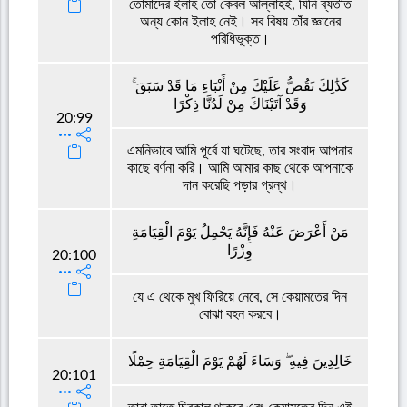
তোমাদের ইলাহ তো কেবল আল্লাহই, যিনি ব্যতীত
অন্য কোন ইলাহ নেই। সব বিষয় তাঁর জ্ঞানের
পরিধিভুক্ত।
كَذَٰلِكَ نَقُصُّ عَلَيْكَ مِنْ أَنْبَاءِ مَا قَدْ سَبَقَ ۚ
وَقَدْ آتَيْنَاكَ مِنْ لَدُنَّا ذِكْرًا
20:99
এমনিভাবে আমি পূর্বে যা ঘটেছে, তার সংবাদ আপনার
কাছে বর্ণনা করি। আমি আমার কাছ থেকে আপনাকে
দান করেছি পড়ার গ্রন্থ।
مَنْ أَعْرَضَ عَنْهُ فَإِنَّهُ يَحْمِلُ يَوْمَ الْقِيَامَةِ
وِزْرًا
20:100
যে এ থেকে মুখ ফিরিয়ে নেবে, সে কেয়ামতের দিন
বোঝা বহন করবে।
خَالِدِينَ فِيهِ ۖ وَسَاءَ لَهُمْ يَوْمَ الْقِيَامَةِ حِمْلًا
20:101