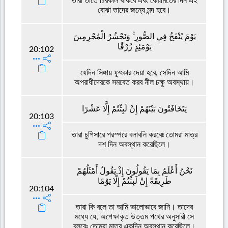
তারা তাতে চিরকাল থাকবে এবং কেয়ামতের দিন এই
বোঝা তাদের জন্যে মন্দ হবে।
يَوْمَ يُنْفَخُ فِي الصُّورِ ۚ وَنَحْشُرُ الْمُجْرِمِينَ
يَوْمَئِذٍ زُرْقًا
20:102
যেদিন সিঙ্গায় ফূৎকার দেয়া হবে, সেদিন আমি
অপরাধীদেরকে সমবেত করব নীল চক্ষু অবস্থায়।
يَتَخَافَتُونَ بَيْنَهُمْ إِنْ لَبِثْتُمْ إِلَّا عَشْرًا
20:103
তারা চুপিসারে পরস্পরে বলাবলি করবেঃ তোমরা মাত্র
দশ দিন অবস্থান করেছিলে।
نَحْنُ أَعْلَمُ بِمَا يَقُولُونَ إِذْ يَقُولُ أَمْثَلُهُمْ
طَرِيقَةً إِنْ لَبِثْتُمْ إِلَّا يَوْمًا
20:104
তারা কি বলে তা আমি ভালোভাবে জানি। তাদের
মধ্যে যে, অপেক্ষাকৃত উত্তম পথের অনুসারী সে
বলবেঃ তোমরা মাত্র একদিন অবস্থান করেছিলে।