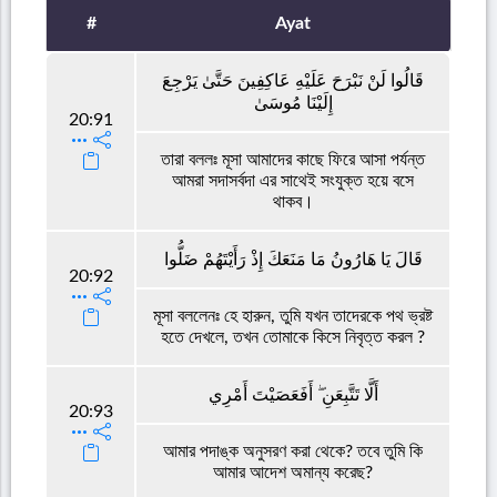
#
Ayat
قَالُوا لَنْ نَبْرَحَ عَلَيْهِ عَاكِفِينَ حَتَّىٰ يَرْجِعَ
إِلَيْنَا مُوسَىٰ
20:91
তারা বললঃ মূসা আমাদের কাছে ফিরে আসা পর্যন্ত
আমরা সদাসর্বদা এর সাথেই সংযুক্ত হয়ে বসে
থাকব।
قَالَ يَا هَارُونُ مَا مَنَعَكَ إِذْ رَأَيْتَهُمْ ضَلُّوا
20:92
মূসা বললেনঃ হে হারুন, তুমি যখন তাদেরকে পথ ভ্রষ্ট
হতে দেখলে, তখন তোমাকে কিসে নিবৃত্ত করল ?
أَلَّا تَتَّبِعَنِ ۖ أَفَعَصَيْتَ أَمْرِي
20:93
আমার পদাঙ্ক অনুসরণ করা থেকে? তবে তুমি কি
আমার আদেশ অমান্য করেছ?