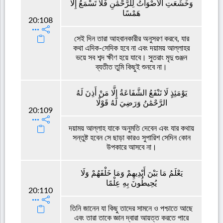
وَخَشَعَتِ الْأَصْوَاتُ لِلرَّحْمَٰنِ فَلَا تَسْمَعُ إِلَّا
هَمْسًا
20:108
সেই দিন তারা আহবানকারীর অনুসরণ করবে, যার
কথা এদিক-সেদিক হবে না এবং দয়াময় আল্লাহর
ভয়ে সব শব্দ ক্ষীণ হয়ে যাবে। সুতরাং মৃদু গুঞ্জন
ব্যতীত তুমি কিছুই শুনবে না।
يَوْمَئِذٍ لَا تَنْفَعُ الشَّفَاعَةُ إِلَّا مَنْ أَذِنَ لَهُ
الرَّحْمَٰنُ وَرَضِيَ لَهُ قَوْلًا
20:109
দয়াময় আল্লাহ যাকে অনুমতি দেবেন এবং যার কথায়
সন্তুষ্ট হবেন সে ছাড়া কারও সুপারিশ সেদিন কোন
উপকারে আসবে না।
يَعْلَمُ مَا بَيْنَ أَيْدِيهِمْ وَمَا خَلْفَهُمْ وَلَا
يُحِيطُونَ بِهِ عِلْمًا
20:110
তিনি জানেন যা কিছু তাদের সামনে ও পশ্চাতে আছে
এবং তারা তাকে জ্ঞান দ্বারা আয়ত্ত করতে পারে