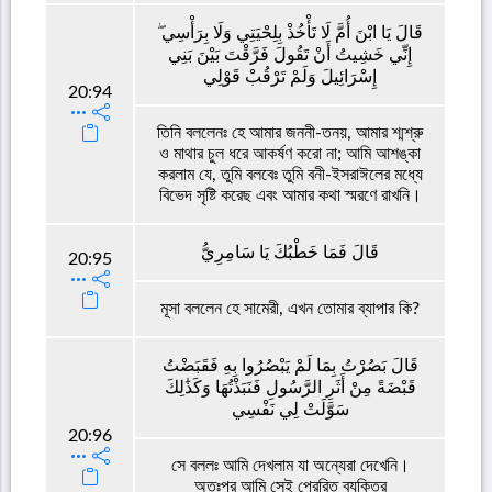
قَالَ يَا ابْنَ أُمَّ لَا تَأْخُذْ بِلِحْيَتِي وَلَا بِرَأْسِي ۖ
إِنِّي خَشِيتُ أَنْ تَقُولَ فَرَّقْتَ بَيْنَ بَنِي
إِسْرَائِيلَ وَلَمْ تَرْقُبْ قَوْلِي
20:94
তিনি বললেনঃ হে আমার জননী-তনয়, আমার শ্মশ্রু
ও মাথার চুল ধরে আকর্ষণ করো না; আমি আশঙ্কা
করলাম যে, তুমি বলবেঃ তুমি বনী-ইসরাঈলের মধ্যে
বিভেদ সৃষ্টি করেছ এবং আমার কথা স্মরণে রাখনি।
قَالَ فَمَا خَطْبُكَ يَا سَامِرِيُّ
20:95
মূসা বললেন হে সামেরী, এখন তোমার ব্যাপার কি?
قَالَ بَصُرْتُ بِمَا لَمْ يَبْصُرُوا بِهِ فَقَبَضْتُ
قَبْضَةً مِنْ أَثَرِ الرَّسُولِ فَنَبَذْتُهَا وَكَذَٰلِكَ
سَوَّلَتْ لِي نَفْسِي
20:96
সে বললঃ আমি দেখলাম যা অন্যেরা দেখেনি।
অতঃপর আমি সেই প্রেরিত ব্যক্তির