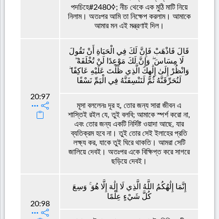
পদচিহেߦ#2480; নীচ থেকে এক মুঠি মাটি নিয়ে
নিলাম। অতঃপর আমি তা নিক্ষেপ করলাম। আমাকে
আমার মন এই মন্ত্রণাই দিল।
قَالَ فَاذْهَبْ فَإِنَّ لَكَ فِي الْحَيَاةِ أَنْ تَقُولَ
لَا مِسَاسَ ۖ وَإِنَّ لَكَ مَوْعِدًا لَنْ تُخْلَفَهُ ۖ
وَانْظُرْ إِلَىٰ إِلَٰهِكَ الَّذِي ظَلْتَ عَلَيْهِ عَاكِفًا ۖ
لَنُحَرِّقَنَّهُ ثُمَّ لَنَنْسِفَنَّهُ فِي الْيَمِّ نَسْفًا
20:97
মূসা বললেনঃ দূর হ, তোর জন্য সারা জীবন এ
শাস্তিই রইল যে, তুই বলবি; আমাকে স্পর্শ করো না,
এবং তোর জন্য একটি নির্দিষ্ট ওয়াদা আছে, যার
ব্যতিক্রম হবে না। তুই তোর সেই ইলাহের প্রতি
লক্ষ্য কর, যাকে তুই ঘিরে থাকতি। আমরা সেটি
জালিয়ে দেবই। অতঃপর একে বিক্ষিপ্ত করে সাগরে
ছড়িয়ে দেবই।
إِنَّمَا إِلَٰهُكُمُ اللَّهُ الَّذِي لَا إِلَٰهَ إِلَّا هُوَ ۚ وَسِعَ
كُلَّ شَيْءٍ عِلْمًا
20:98