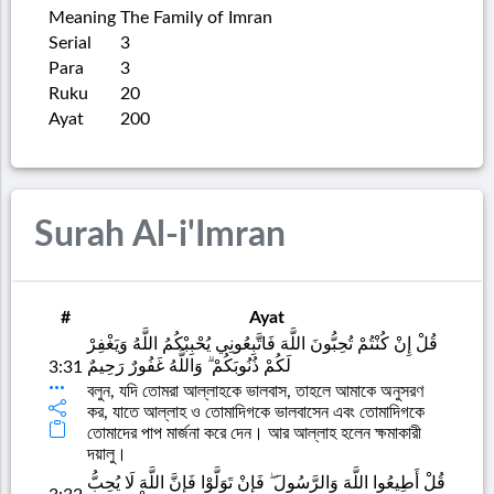
Meaning
The Family of Imran
Serial
3
Para
3
Ruku
20
Ayat
200
Surah Al-i'Imran
#
Ayat
قُلْ إِنْ كُنْتُمْ تُحِبُّونَ اللَّهَ فَاتَّبِعُونِي يُحْبِبْكُمُ اللَّهُ وَيَغْفِرْ
لَكُمْ ذُنُوبَكُمْ ۗ وَاللَّهُ غَفُورٌ رَحِيمٌ
3:31
বলুন, যদি তোমরা আল্লাহকে ভালবাস, তাহলে আমাকে অনুসরণ
কর, যাতে আল্লাহ ও তোমাদিগকে ভালবাসেন এবং তোমাদিগকে
তোমাদের পাপ মার্জনা করে দেন। আর আল্লাহ হলেন ক্ষমাকারী
দয়ালু।
قُلْ أَطِيعُوا اللَّهَ وَالرَّسُولَ ۖ فَإِنْ تَوَلَّوْا فَإِنَّ اللَّهَ لَا يُحِبُّ