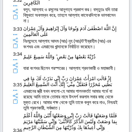
3:32
الْكَافِرِينَ
বলুন, আল্লাহ ও রসূলের আনুগত্য প্রকাশ কর। বস্তুতঃ যদি তারা
বিমুখতা অবলম্বন করে, তাহলে আল্লাহ কাফেরদিগকে ভালবাসেন
না।
إِنَّ اللَّهَ اصْطَفَىٰ آدَمَ وَنُوحًا وَآلَ إِبْرَاهِيمَ وَآلَ عِمْرَانَ
3:33
عَلَى الْعَالَمِينَ
নিঃসন্দেহে আল্লাহ আদম (আঃ) নূহ (আঃ)͠ও ইব্রাহীম (আঃ) এর
বংশধর এবং এমরানের খান্দানকে নির্বাচিত করেছেন।
3:34
ذُرِّيَّةً بَعْضُهَا مِنْ بَعْضٍ ۗ وَاللَّهُ سَمِيعٌ عَلِيمٌ
যারা বংশধর ছিলেন পরস্পরের। আল্লাহ শ্রবণকারী ও মহাজ্ঞানী।
إِذْ قَالَتِ امْرَأَتُ عِمْرَانَ رَبِّ إِنِّي نَذَرْتُ لَكَ مَا فِي
بَطْنِي مُحَرَّرًا فَتَقَبَّلْ مِنِّي ۖ إِنَّكَ أَنْتَ السَّمِيعُ الْعَلِيمُ
3:35
এমরানের স্ত্রী যখন বললো-হে আমার পালনকর্তা! আমার গর্ভে যা
রয়েছে আমি তাকে তোমার নামে উৎসর্গ করলাম সবার কাছ থেকে
মুক্ত রেখে। আমার পক্ষ থেকে তুমি তাকে কবুল করে নাও, নিশ্চয়ই
তুমি শ্রবণকারী, সর্বজ্ঞাত।
فَلَمَّا وَضَعَتْهَا قَالَتْ رَبِّ إِنِّي وَضَعْتُهَا أُنْثَىٰ وَاللَّهُ أَعْلَمُ
بِمَا وَضَعَتْ وَلَيْسَ الذَّكَرُ كَالْأُنْثَىٰ ۖ وَإِنِّي سَمَّيْتُهَا مَرْيَمَ
وَإِنِّي أُعِيذُهَا بِكَ وَذُرِّيَّتَهَا مِنَ الشَّيْطَانِ الرَّجِيمِ
3:36