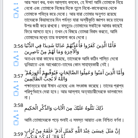
আর স্মরণ কর, যখন আল্লাহ বলবেন, হে ঈসা! আমি তোমাকে নিয়ে
নেবো এবং তোমাকে নিজের দিকে তুলে নিবো-কাফেরদের থেকে
তোমাকে পবিত্র করে দেবো। আর যারা তোমার অনুগত রয়েছে
তাদেরকে কিয়ামতের দিন পর্যন্ত যারা অস্বীকৃতি জ্ঞাপন করে তাদের
উপর জয়ী করে রাখবো। বস্তুতঃ তোমাদের সবাইকে আমার কাছেই
ফিরে আসতে হবে। তখন যে বিষয়ে তোমরা বিবাদ করতে, আমি
তোমাদের মধ্যে তার ফয়সালা করে দেবো।
فَأَمَّا الَّذِينَ كَفَرُوا فَأُعَذِّبُهُمْ عَذَابًا شَدِيدًا فِي الدُّنْيَا
3:56
وَالْآخِرَةِ وَمَا لَهُمْ مِنْ نَاصِرِينَ
অতএব যারা কাফের হয়েছে, তাদেরকে আমি কঠিন শাস্তি দেবো
দুনিয়াতে এবং আখেরাতে-তাদের কোন সাহায্যকারী নেই।
وَأَمَّا الَّذِينَ آمَنُوا وَعَمِلُوا الصَّالِحَاتِ فَيُوَفِّيهِمْ أُجُورَهُمْ ۗ
3:57
وَاللَّهُ لَا يُحِبُّ الظَّالِمِينَ
পক্ষান্তরে যারা ঈমান এনেছে এবং সৎকাজ করেছে। তাদের প্রাপ্য
পরিপুর্ণভাবে দেয়া হবে। আর আল্লাহ অত্যাচারীদেরকে ভালবাসেন
না।
3:58
ذَٰلِكَ نَتْلُوهُ عَلَيْكَ مِنَ الْآيَاتِ وَالذِّكْرِ الْحَكِيمِ
আমি তোমাদেরকে পড়ে শুনাই এ সমস্ত আয়াত এবং নিশ্চিত বর্ণনা।
إِنَّ مَثَلَ عِيسَىٰ عِنْدَ اللَّهِ كَمَثَلِ آدَمَ ۖ خَلَقَهُ مِنْ تُرَابٍ
3:59
ثُمَّ قَالَ لَهُ كُنْ فَيَكُونُ