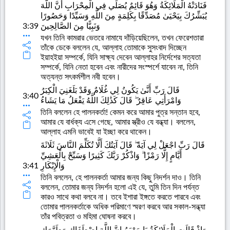
فَنَادَتْهُ الْمَلَائِكَةُ وَهُوَ قَائِمٌ يُصَلِّي فِي الْمِحْرَابِ أَنَّ اللَّهَ
يُبَشِّرُكَ بِيَحْيَىٰ مُصَدِّقًا بِكَلِمَةٍ مِنَ اللَّهِ وَسَيِّدًا وَحَصُورًا
3:39
وَنَبِيًّا مِنَ الصَّالِحِينَ
যখন তিনি কামরার ভেতরে নামাযে দাঁড়িয়েছিলেন, তখন ফেরেশতারা
তাঁকে ডেকে বললেন যে, আল্লাহ তোমাকে সুসংবাদ দিচ্ছেন
ইয়াহইয়া সম্পর্কে, যিনি সাক্ষ্য দেবেন আল্লাহর নির্দেশের সত্যতা
সম্পর্কে, যিনি নেতা হবেন এবং নারীদের সংস্পর্শে যাবেন না, তিনি
অত্যন্ত সৎকর্মশীল নবী হবেন।
قَالَ رَبِّ أَنَّىٰ يَكُونُ لِي غُلَامٌ وَقَدْ بَلَغَنِيَ الْكِبَرُ
3:40
وَامْرَأَتِي عَاقِرٌ ۖ قَالَ كَذَٰلِكَ اللَّهُ يَفْعَلُ مَا يَشَاءُ
তিনি বললেন হে পালনকর্তা! কেমন করে আমার পুত্র সন্তান হবে,
আমার যে বার্ধক্য এসে গেছে, আমার স্ত্রীও যে বন্ধ্যা। বললেন,
আল্লাহ এমনি ভাবেই যা ইচ্ছা করে থাকেন।
قَالَ رَبِّ اجْعَلْ لِي آيَةً ۖ قَالَ آيَتُكَ أَلَّا تُكَلِّمَ النَّاسَ ثَلَاثَةَ
أَيَّامٍ إِلَّا رَمْزًا ۗ وَاذْكُرْ رَبَّكَ كَثِيرًا وَسَبِّحْ بِالْعَشِيِّ
3:41
وَالْإِبْكَارِ
তিনি বললেন, হে পালনকর্তা আমার জন্য কিছু নিদর্শন দাও। তিনি
বললেন, তোমার জন্য নিদর্শন হলো এই যে, তুমি তিন দিন পর্যন্ত
কারও সাথে কথা বলবে না। তবে ইশারা ইঙ্গতে করতে পারবে এবং
তোমার পালনকর্তাকে অধিক পরিমাণে স্মরণ করবে আর সকাল-সন্ধ্যা
তাঁর পবিত্রতা ও মহিমা ঘোষনা করবে।
وَإِذْ قَالَتِ الْمَلَائِكَةُ يَا مَرْيَمُ إِنَّ اللَّهَ اصْطَفَاكِ وَطَهَّرَكِ