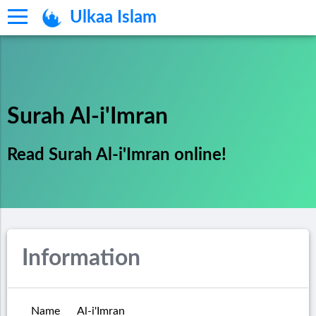
Ulkaa Islam
Surah Al-i'Imran
Read Surah Al-i'Imran online!
Information
Name
Al-i'Imran