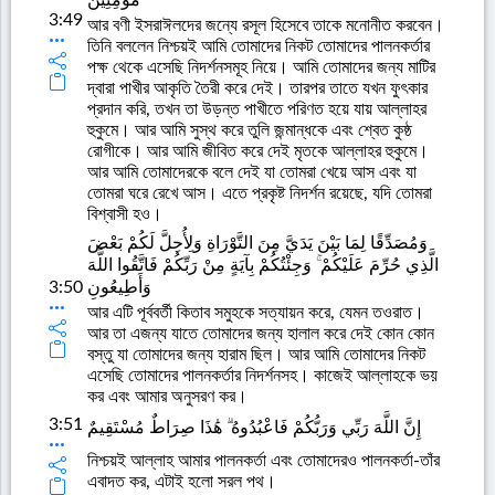
3:49
আর বণী ইসরাঈলদের জন্যে রসূল হিসেবে তাকে মনোনীত করবেন।
তিনি বললেন নিশ্চয়ই আমি তোমাদের নিকট তোমাদের পালনকর্তার
পক্ষ থেকে এসেছি নিদর্শনসমূহ নিয়ে। আমি তোমাদের জন্য মাটির
দ্বারা পাখীর আকৃতি তৈরী করে দেই। তারপর তাতে যখন ফুৎকার
প্রদান করি, তখন তা উড়ন্ত পাখীতে পরিণত হয়ে যায় আল্লাহর
হুকুমে। আর আমি সুস্থ করে তুলি জন্মান্ধকে এবং শ্বেত কুষ্ঠ
রোগীকে। আর আমি জীবিত করে দেই মৃতকে আল্লাহর হুকুমে।
আর আমি তোমাদেরকে বলে দেই যা তোমরা খেয়ে আস এবং যা
তোমরা ঘরে রেখে আস। এতে প্রকৃষ্ট নিদর্শন রয়েছে, যদি তোমরা
বিশ্বাসী হও।
وَمُصَدِّقًا لِمَا بَيْنَ يَدَيَّ مِنَ التَّوْرَاةِ وَلِأُحِلَّ لَكُمْ بَعْضَ
الَّذِي حُرِّمَ عَلَيْكُمْ ۚ وَجِئْتُكُمْ بِآيَةٍ مِنْ رَبِّكُمْ فَاتَّقُوا اللَّهَ
3:50
وَأَطِيعُونِ
আর এটি পূর্ববর্তী কিতাব সমুহকে সত্যায়ন করে, যেমন তওরাত।
আর তা এজন্য যাতে তোমাদের জন্য হালাল করে দেই কোন কোন
বস্তু যা তোমাদের জন্য হারাম ছিল। আর আমি তোমাদের নিকট
এসেছি তোমাদের পালনকর্তার নিদর্শনসহ। কাজেই আল্লাহকে ভয়
কর এবং আমার অনুসরণ কর।
3:51
إِنَّ اللَّهَ رَبِّي وَرَبُّكُمْ فَاعْبُدُوهُ ۗ هَٰذَا صِرَاطٌ مُسْتَقِيمٌ
নিশ্চয়ই আল্লাহ আমার পালনকর্তা এবং তোমাদেরও পালনকর্তা-তাঁর
এবাদত কর, এটাই হলো সরল পথ।