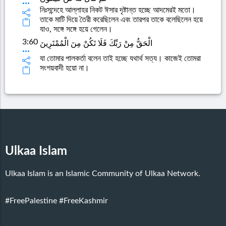
নিঃসন্দেহে আল্লাহর নিকট ঈসার দৃষ্টান্ত হচ্ছে আদমেরই মতো।
তাকে মাটি দিয়ে তৈরী করেছিলেন এবং তারপর তাকে বলেছিলেন হয়ে
যাও, সঙ্গে সঙ্গে হয়ে গেলেন।
3:60
الْحَقُّ مِنْ رَبِّكَ فَلَا تَكُنْ مِنَ الْمُمْتَرِينَ
যা তোমার পালকর্তা বলেন তাই হচ্ছে যথার্থ সত্য। কাজেই তোমরা
সংশয়বাদী হয়ো না।
Ulkaa Islam
Ulkaa Islam is an Islamic Community of Ulkaa Network.
#FreePalestine
#FreeKashmir