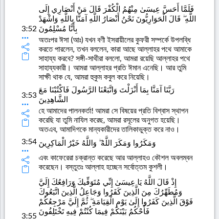
فَلَمَّا أَحَسَّ عِيسَىٰ مِنْهُمُ الْكُفْرَ قَالَ مَنْ أَنْصَارِي إِلَى
اللَّهِ ۖ قَالَ الْحَوَارِيُّونَ نَحْنُ أَنْصَارُ اللَّهِ آمَنَّا بِاللَّهِ وَاشْهَدْ
3:52
بِأَنَّا مُسْلِمُونَ
অতঃপর ঈসা (আঃ) যখন বণী ইসরায়ীলের কুফরী সম্পর্কে উপলব্ধি
করতে পারলেন, তখন বললেন, কারা আছে আল্লাহর পথে আমাকে
সাহায্য করবে? সঙ্গী-সাথীরা বললো, আমরা রয়েছি আল্লাহর পথে
সাহায্যকারী। আমরা আল্লাহর প্রতি ঈমান এনেছি। আর তুমি
সাক্ষী থাক যে, আমরা হুকুম কবুল করে নিয়েছি।
رَبَّنَا آمَنَّا بِمَا أَنْزَلْتَ وَاتَّبَعْنَا الرَّسُولَ فَاكْتُبْنَا مَعَ
3:53
الشَّاهِدِينَ
হে আমাদের পালনকর্তা! আমরা সে বিষয়ের প্রতি বিশ্বাস স্থাপন
করেছি যা তুমি নাযিল করেছ, আমরা রসূলের অনুগত হয়েছি।
অতএব, আমাদিগকে মান্যকারীদের তালিকাভুক্ত করে নাও।
3:54
وَمَكَرُوا وَمَكَرَ اللَّهُ ۖ وَاللَّهُ خَيْرُ الْمَاكِرِينَ
এবং কাফেরেরা চক্রান্ত করেছে আর আল্লাহও কৌশল অবলম্বন
করেছেন। বস্তুতঃ আল্লাহ হচ্ছেন সর্বোত্তম কুশলী।
إِذْ قَالَ اللَّهُ يَا عِيسَىٰ إِنِّي مُتَوَفِّيكَ وَرَافِعُكَ إِلَيَّ
وَمُطَهِّرُكَ مِنَ الَّذِينَ كَفَرُوا وَجَاعِلُ الَّذِينَ اتَّبَعُوكَ
فَوْقَ الَّذِينَ كَفَرُوا إِلَىٰ يَوْمِ الْقِيَامَةِ ۖ ثُمَّ إِلَيَّ مَرْجِعُكُمْ
فَأَحْكُمُ بَيْنَكُمْ فِيمَا كُنْتُمْ فِيهِ تَخْتَلِفُونَ
3:55