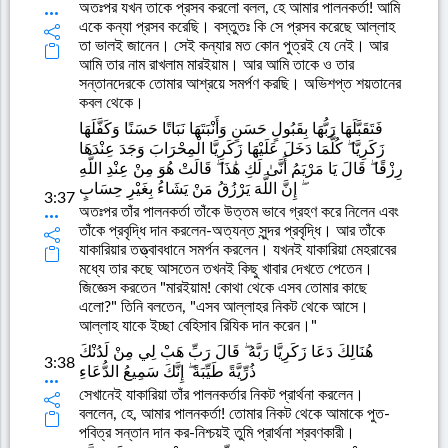
অতঃপর যখন তাকে প্রসব করলো বলল, হে আমার পালনকর্তা! আমি
একে কন্যা প্রসব করেছি। বস্তুতঃ কি সে প্রসব করেছে আল্লাহ
তা ভালই জানেন। সেই কন্যার মত কোন পুত্রই যে নেই। আর
আমি তার নাম রাখলাম মারইয়াম। আর আমি তাকে ও তার
সন্তানদেরকে তোমার আশ্রয়ে সমর্পণ করছি। অভিশপ্ত শয়তানের
কবল থেকে।
فَتَقَبَّلَهَا رَبُّهَا بِقَبُولٍ حَسَنٍ وَأَنْبَتَهَا نَبَاتًا حَسَنًا وَكَفَّلَهَا
زَكَرِيَّا ۖ كُلَّمَا دَخَلَ عَلَيْهَا زَكَرِيَّا الْمِحْرَابَ وَجَدَ عِنْدَهَا
رِزْقًا ۖ قَالَ يَا مَرْيَمُ أَنَّىٰ لَكِ هَٰذَا ۖ قَالَتْ هُوَ مِنْ عِنْدِ اللَّهِ
ۖ إِنَّ اللَّهَ يَرْزُقُ مَنْ يَشَاءُ بِغَيْرِ حِسَابٍ
3:37
অতঃপর তাঁর পালনকর্তা তাঁকে উত্তম ভাবে গ্রহণ করে নিলেন এবং
তাঁকে প্রবৃদ্ধি দান করলেন-অত্যন্ত সুন্দর প্রবৃদ্ধি। আর তাঁকে
যাকারিয়ার তত্ত্বাবধানে সমর্পন করলেন। যখনই যাকারিয়া মেহরাবের
মধ্যে তার কছে আসতেন তখনই কিছু খাবার দেখতে পেতেন।
জিজ্ঞেস করতেন "মারইয়াম! কোথা থেকে এসব তোমার কাছে
এলো?" তিনি বলতেন, "এসব আল্লাহর নিকট থেকে আসে।
আল্লাহ যাকে ইচ্ছা বেহিসাব রিযিক দান করেন।"
هُنَالِكَ دَعَا زَكَرِيَّا رَبَّهُ ۖ قَالَ رَبِّ هَبْ لِي مِنْ لَدُنْكَ
3:38
ذُرِّيَّةً طَيِّبَةً ۖ إِنَّكَ سَمِيعُ الدُّعَاءِ
সেখানেই যাকারিয়া তাঁর পালনকর্তার নিকট প্রার্থনা করলেন।
বললেন, হে, আমার পালনকর্তা! তোমার নিকট থেকে আমাকে পুত-
পবিত্র সন্তান দান কর-নিশ্চয়ই তুমি প্রার্থনা শ্রবণকারী।