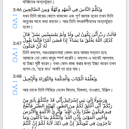
ঘনিষ্ঠদের অন্তর্ভূক্ত।
وَيُكَلِّمُ النَّاسَ فِي الْمَهْدِ وَكَهْلًا وَمِنَ الصَّالِحِينَ
3:46
যখন তিনি মায়ের কোলে থাকবেন এবং পূর্ণ বয়স্ক হবেন তখন তিনি
মানুষের সাথে কথা বলবেন। আর তিনি সৎকর্মশীলদের অন্তর্ভুক্ত
হবেন।
قَالَتْ رَبِّ أَنَّىٰ يَكُونُ لِي وَلَدٌ وَلَمْ يَمْسَسْنِي بَشَرٌ ۖ قَالَ
كَذَٰلِكِ اللَّهُ يَخْلُقُ مَا يَشَاءُ ۚ إِذَا قَضَىٰ أَمْرًا فَإِنَّمَا يَقُولُ
3:47
لَهُ كُنْ فَيَكُونُ
তিনি বললেন, পরওয়ারদেগার! কেমন করে আমার সন্তান হবে;
আমাকে তো কোন মানুষ স্পর্শ করেনি। বললেন এ ভাবেই আল্লাহ
যা ইচ্ছা সৃষ্টি করেন। যখন কোন কাজ করার জন্য ইচ্ছা করেন তখন
বলেন যে, ‘হয়ে যাও’ অমনি তা হয়ে যায়।
3:48
وَيُعَلِّمُهُ الْكِتَابَ وَالْحِكْمَةَ وَالتَّوْرَاةَ وَالْإِنْجِيلَ
আর তাকে তিনি শিখিয়ে দেবেন কিতাব, হিকমত, তওরাত, ইঞ্জিল।
وَرَسُولًا إِلَىٰ بَنِي إِسْرَائِيلَ أَنِّي قَدْ جِئْتُكُمْ بِآيَةٍ مِنْ
رَبِّكُمْ ۖ أَنِّي أَخْلُقُ لَكُمْ مِنَ الطِّينِ كَهَيْئَةِ الطَّيْرِ فَأَنْفُخُ
فِيهِ فَيَكُونُ طَيْرًا بِإِذْنِ اللَّهِ ۖ وَأُبْرِئُ الْأَكْمَهَ وَالْأَبْرَصَ
وَأُحْيِي الْمَوْتَىٰ بِإِذْنِ اللَّهِ ۖ وَأُنَبِّئُكُمْ بِمَا تَأْكُلُونَ وَمَا
تَدَّخِرُونَ فِي بُيُوتِكُمْ ۚ إِنَّ فِي ذَٰلِكَ لَآيَةً لَكُمْ إِنْ كُنْتُمْ
مُؤْمِنِينَ