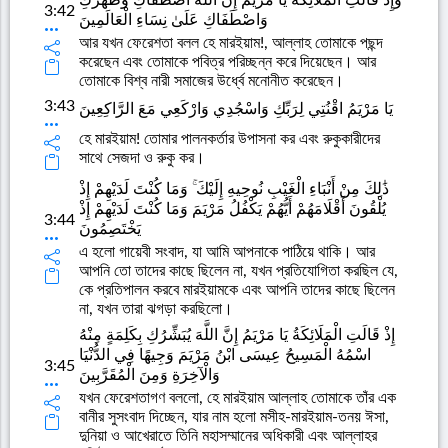
3:42
وَاصْطَفَاكِ عَلَىٰ نِسَاءِ الْعَالَمِينَ
আর যখন ফেরেশতা বলল হে মারইয়াম!, আল্লাহ তোমাকে পছন্দ
করেছেন এবং তোমাকে পবিত্র পরিচ্ছন্ন করে দিয়েছেন। আর
তোমাকে বিশ্ব নারী সমাজের উর্ধ্বে মনোনীত করেছেন।
3:43
يَا مَرْيَمُ اقْنُتِي لِرَبِّكِ وَاسْجُدِي وَارْكَعِي مَعَ الرَّاكِعِينَ
হে মারইয়াম! তোমার পালনকর্তার উপাসনা কর এবং রুকুকারীদের
সাথে সেজদা ও রুকু কর।
ذَٰلِكَ مِنْ أَنْبَاءِ الْغَيْبِ نُوحِيهِ إِلَيْكَ ۚ وَمَا كُنْتَ لَدَيْهِمْ إِذْ
يُلْقُونَ أَقْلَامَهُمْ أَيُّهُمْ يَكْفُلُ مَرْيَمَ وَمَا كُنْتَ لَدَيْهِمْ إِذْ
3:44
يَخْتَصِمُونَ
এ হলো গায়েবী সংবাদ, যা আমি আপনাকে পাঠিয়ে থাকি। আর
আপনি তো তাদের কাছে ছিলেন না, যখন প্রতিযোগিতা করছিল যে,
কে প্রতিপালন করবে মারইয়ামকে এবং আপনি তাদের কাছে ছিলেন
না, যখন তারা ঝগড়া করছিলো।
إِذْ قَالَتِ الْمَلَائِكَةُ يَا مَرْيَمُ إِنَّ اللَّهَ يُبَشِّرُكِ بِكَلِمَةٍ مِنْهُ
اسْمُهُ الْمَسِيحُ عِيسَى ابْنُ مَرْيَمَ وَجِيهًا فِي الدُّنْيَا
3:45
وَالْآخِرَةِ وَمِنَ الْمُقَرَّبِينَ
যখন ফেরেশতাগণ বললো, হে মারইয়াম আল্লাহ তোমাকে তাঁর এক
বানীর সুসংবাদ দিচ্ছেন, যার নাম হলো মসীহ-মারইয়াম-তনয় ঈসা,
দুনিয়া ও আখেরাতে তিনি মহাসম্মানের অধিকারী এবং আল্লাহর