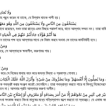
وَلَا تُجَادِ
াহ পছন্দ করেন না তাকে, যে বিশ্বাস ঘাতক পাপী হয়।
يَسْتَخْفُونَ مِنَ النَّاسِ وَلَا يَسْتَخْفُونَ مِنَ اللَّهِ وَهُوَ مَعَهُمْ 
সাথে রয়েছেন, যখন তারা রাত্রে এমন বিষয়ে পরামর্শ করে, যাতে আল্লাহ সম্মত নন। তারা 
هَا أَنْتُمْ هَٰؤُلَاءِ جَادَلْتُمْ عَنْهُمْ فِي الْحَيَاةِ ا
ে তাদের পক্ষ হয়ে আল্লাহর সাথে কে বিবাদ করবে অথবা কে তাদের কার্যনির্বাহী হবে।
وَمَنْ ي
া করে, সে আল্লাহকে ক্ষমাশীল, করুণাময় পায়।
و
وَمَنْ يَ
করে সে নিজের মাথায় বহন করে জঘন্য মিথ্যা ও প্রকাশ্য গোনাহ।
 وَمَا يُضِلُّونَ إِلَّا أَنْفُسَهُمْ ۖ وَمَا يَضُرُّونَكَ مِنْ شَيْءٍ ۚ وَأَنْزَلَ اللَّهُ عَلَيْكَ الْكِتَا
 পথভ্রষ্ট করার সংকল্প করেই ফেলেছিল। তারা পথভ্রান্ত করতে পারে না কিন্তু নিজেদের
ানতেন না। আপনার প্রতি আল্লাহর করুণা অসীম।
َيْرَ فِي كَثِيرٍ مِنْ نَجْوَاهُمْ إِلَّا مَنْ أَمَرَ بِصَدَقَةٍ أَوْ مَعْرُوفٍ أَوْ إِصْلَاحٍ بَيْنَ النَّ
িংবা সৎকাজ করতে কিংবা মানুষের মধ্যে সন্ধিস্থাপন কল্পে করতো তা স্বতন্ত্র। যে একাজ 
وَمَنْ يُشَاقِقِ الرَّسُولَ مِنْ بَعْدِ مَا تَبَيَّنَ لَهُ الْهُدَىٰ وَيَتَّبِع