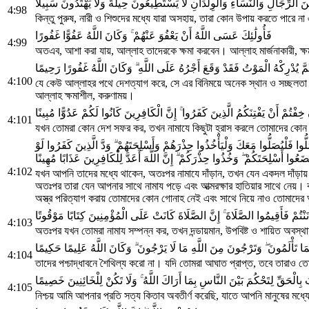
نَ الرِّجَالِ وَالنِّسَاءِ وَالْوِلْدَانِ لَا يَسْتَطِيعُونَ حِيلَةً وَلَا يَهْتَدُونَ سَبِيلًا
4:98
কিন্তু পুরুষ, নারী ও শিশুদের মধ্যে যারা অসহায়, তারা কোন উপায় করতে পারে 
فَأُولَٰئِكَ عَسَى اللَّهُ أَنْ يَعْفُوَ عَنْهُمْ ۚ وَكَانَ اللَّهُ عَفُوًّا غَفُورًا
4:99
অতএব, আশা করা যায়, আল্লাহ তাদেরকে ক্ষমা করবেন। আল্লাহ মার্জনাকারী, ক্
 يُدْرِكْهُ الْمَوْتُ فَقَدْ وَقَعَ أَجْرُهُ عَلَى اللَّهِ ۗ وَكَانَ اللَّهُ غَفُورًا رَحِيمًا
4:100
যে কেউ আল্লাহর পথে দেশত্যাগ করে, সে এর বিনিময়ে অনেক স্থান ও সচ্ছলতা 
আল্লাহ ক্ষমাশীল, করুণাময়।
تُمْ أَنْ يَفْتِنَكُمُ الَّذِينَ كَفَرُوا ۚ إِنَّ الْكَافِرِينَ كَانُوا لَكُمْ عَدُوًّا مُبِينًا
4:101
যখন তোমরা কোন দেশ সফর কর, তখন নামাযে কিছুটা হ্রাস করলে তোমাদের কোন 
ا فَلْيُصَلُّوا مَعَكَ وَلْيَأْخُذُوا حِذْرَهُمْ وَأَسْلِحَتَهُمْ ۗ وَدَّ الَّذِينَ كَفَرُوا لَوْ
ُوا أَسْلِحَتَكُمْ ۖ وَخُذُوا حِذْرَكُمْ ۗ إِنَّ اللَّهَ أَعَدَّ لِلْكَافِرِينَ عَذَابًا مُهِينًا
4:102
যখন আপনি তাদের মধ্যে থাকেন, অতঃপর নামাযে দাঁড়ান, তখন যেন একদল দাঁড়ায়
অতঃপর তারা যেন আপনার সাথে নামায পড়ে এবং আত্মরক্ষার হাতিয়ার সাথে নেয়। কা
অস্ত্র পরিত্যাগ করায় তোমাদের কোন গোনাহ নেই এবং সাথে নিয়ে নাও তোমাদে
َنْتُمْ فَأَقِيمُوا الصَّلَاةَ ۚ إِنَّ الصَّلَاةَ كَانَتْ عَلَى الْمُؤْمِنِينَ كِتَابًا مَوْقُوتًا
4:103
অতঃপর যখন তোমরা নামায সম্পন্ন কর, তখন দন্ডায়মান, উপবিষ্ট ও শায়িত অবস্
 كَمَا تَأْلَمُونَ ۖ وَتَرْجُونَ مِنَ اللَّهِ مَا لَا يَرْجُونَ ۗ وَكَانَ اللَّهُ عَلِيمًا حَكِيمًا
4:104
তাদের পশ্চাদ্ধাবনে শৈথিল্য করো না। যদি তোমরা আঘাত প্রাপ্ত, তবে তারাও 
تَابَ بِالْحَقِّ لِتَحْكُمَ بَيْنَ النَّاسِ بِمَا أَرَاكَ اللَّهُ ۚ وَلَا تَكُنْ لِلْخَائِنِينَ خَصِيمًا
4:105
নিশ্চয় আমি আপনার প্রতি সত্য কিতাব অবতীর্ণ করেছি, যাতে আপনি মানুষের মধ্