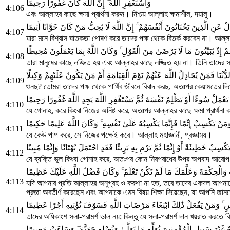
وَاسْتَغْفِرِ اللَّهَ ۖ إِنَّ اللَّهَ كَانَ غَفُورًا رَحِيمًا
4:106
এবং আল্লাহর কাছে ক্ষমা প্রার্থনা করুন। নিশ্চয় আল্লাহ ক্ষমাশীল, দয়ালু।
لْ عَنِ الَّذِينَ يَخْتَانُونَ أَنْفُسَهُمْ ۚ إِنَّ اللَّهَ لَا يُحِبُّ مَنْ كَانَ خَوَّانًا أَثِيمًا
4:107
যারা মনে বিশ্বাস ঘাতকতা পোষণ করে তাদের পক্ষ থেকে বিতর্ক করবেন না। আল্ল
إِذْ يُبَيِّتُونَ مَا لَا يَرْضَىٰ مِنَ الْقَوْلِ ۚ وَكَانَ اللَّهُ بِمَا يَعْمَلُونَ مُحِيطًا
4:108
তারা মানুষের কাছে লজ্জিত হয় এবং আল্লাহর কাছে লজ্জিত হয় না। তিনি তাদের 
لدُّنْيَا فَمَنْ يُجَادِلُ اللَّهَ عَنْهُمْ يَوْمَ الْقِيَامَةِ أَمْ مَنْ يَكُونُ عَلَيْهِمْ وَكِيلًا
4:109
শুনছ? তোমরা তাদের পক্ষ থেকে পার্থিব জীবনে বিবাদ করছ, অতঃপর কেয়ামতের দিন
َعْمَلْ سُوءًا أَوْ يَظْلِمْ نَفْسَهُ ثُمَّ يَسْتَغْفِرِ اللَّهَ يَجِدِ اللَّهَ غَفُورًا رَحِيمًا
4:110
যে গোনাহ, করে কিংবা নিজের অনিষ্ট করে, অতঃপর আল্লাহর কাছে ক্ষমা প্রার্থন
َمَنْ يَكْسِبْ إِثْمًا فَإِنَّمَا يَكْسِبُهُ عَلَىٰ نَفْسِهِ ۚ وَكَانَ اللَّهُ عَلِيمًا حَكِيمًا
4:111
যে কেউ পাপ করে, সে নিজের পক্ষেই করে। আল্লাহ মহাজ্ঞানী, প্রজ্ঞাময়।
كْسِبْ خَطِيئَةً أَوْ إِثْمًا ثُمَّ يَرْمِ بِهِ بَرِيئًا فَقَدِ احْتَمَلَ بُهْتَانًا وَإِثْمًا مُبِينًا
4:112
যে ব্যক্তি ভূল কিংবা গোনাহ করে, অতঃপর কোন নিরপরাধের উপর অপবাদ আরোপ 
بَ وَالْحِكْمَةَ وَعَلَّمَكَ مَا لَمْ تَكُنْ تَعْلَمُ ۚ وَكَانَ فَضْلُ اللَّهِ عَلَيْكَ عَظِيمًا
4:113
যদি আপনার প্রতি আল্লাহর অনুগ্রহ ও করুণা না হত, তবে তাদের একদল আপনাকে
প্রজ্ঞা অবতীর্ণ করেছেন এবং আপনাকে এমন বিষয় শিক্ষা দিয়েছেন, যা আপনি জ
اسِ ۚ وَمَنْ يَفْعَلْ ذَٰلِكَ ابْتِغَاءَ مَرْضَاتِ اللَّهِ فَسَوْفَ نُؤْتِيهِ أَجْرًا عَظِيمًا
4:114
তাদের অধিকাংশ সলা-পরামর্শ ভাল নয়; কিন্তু যে সলা-পরামর্শ দান খয়রাত করতে ক
ْ غَيْرَ سَبِيلِ الْمُؤْمِنِينَ نُوَلِّهِ مَا تَوَلَّىٰ وَنُصْلِهِ جَهَنَّمَ ۖ وَسَاءَتْ مَصِيرًا