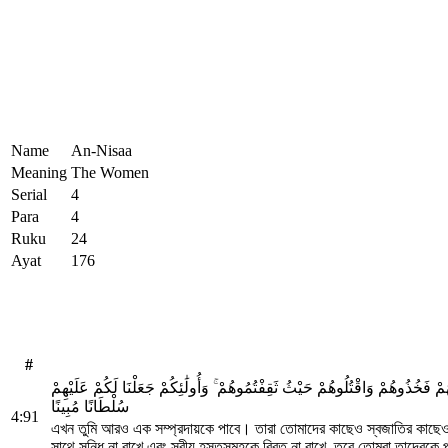
Name
An-Nisaa
Meaning
The Women
Serial
4
Para
4
Ruku
24
Ayat
176
#
هُمْ فَخُذُوهُمْ وَاقْتُلُوهُمْ حَيْثُ ثَقِفْتُمُوهُمْ ۚ وَأُولَٰئِكُمْ جَعَلْنَا لَكُمْ عَلَيْهِمْ
سُلْطَانًا مُبِينًا
4:91
এখন তুমি আরও এক সম্প্রদায়কে পাবে। তারা তোমাদের কাছেও স্বজাতির কাছেও এ
সাথে সন্ধি না রাখে এবং স্বীয় হস্তসমূহকে বিরত না রাখে, তবে তোমরা তাদেরক