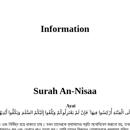
Read Surah An-Nisaa online!
Information
Surah An-Nisaa
Ayat
لْفِتْنَةِ أُرْكِسُوا فِيهَا ۚ فَإِنْ لَمْ يَعْتَزِلُوكُمْ وَيُلْقُوا إِلَيْكُمُ السَّلَمَ وَيَكُفُّوا أَيْدِيَ
বং নির্বিঘ্ন হয়ে থাকতে চায়। যখন তাদেরকে ফ্যাসাদের প্রতি মনোনিবেশ করানো হয়, তখ
ে পাকড়াও কর এবং যেখানে পাও হত্যা কর। আমি তাদের বিরুদ্ধে তোমাদেরকে প্রকাশ্য যুক্তি