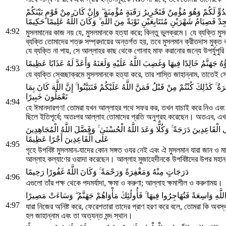
َدُوٍّ لَكُمْ وَهُوَ مُؤْمِنٌ فَتَحْرِيرُ رَقَبَةٍ مُؤْمِنَةٍ ۖ وَإِنْ كَانَ مِنْ قَوْمٍ بَيْنَكُمْ
يَجِدْ فَصِيَامُ شَهْرَيْنِ مُتَتَابِعَيْنِ تَوْبَةً مِنَ اللَّهِ ۗ وَكَانَ اللَّهُ عَلِيمًا حَكِيمًا
4:92
মুসলমানের কাজ নয় যে, মুসলমানকে হত্যা করে; কিন্তু ভুলক্রমে। যে ব্যক্তি ম
ব্যক্তি তোমাদের শত্রু সম্প্রদায়ের অন্তর্গত হয়, তবে মুসলমান ক্রীতদাস মুক
যে ব্যক্তি না পায়, সে আল্লাহর কাছ থেকে গোনাহ মাফ করানোর জন্যে উপর্যুপুরি 
ُهُ جَهَنَّمُ خَالِدًا فِيهَا وَغَضِبَ اللَّهُ عَلَيْهِ وَلَعَنَهُ وَأَعَدَّ لَهُ عَذَابًا عَظِيمًا
4:93
যে ব্যক্তি স্বেচ্ছাক্রমে মুসলমানকে হত্যা করে, তার শাস্তি জাহান্নাম, তাত
ٌ ۚ كَذَٰلِكَ كُنْتُمْ مِنْ قَبْلُ فَمَنَّ اللَّهُ عَلَيْكُمْ فَتَبَيَّنُوا ۚ إِنَّ اللَّهَ كَانَ بِمَا
تَعْمَلُونَ خَبِيرًا
4:94
হে ঈমানদারগণ! তোমরা যখন আল্লাহর পথে সফর কর, তখন যাচাই করে নিও এবং যে
ছিলে ইতিপূর্বে; অতঃপর আল্লাহ তোমাদের প্রতি অনুগ্রহ করেছেন। অতএব, এখন
لْقَاعِدِينَ دَرَجَةً ۚ وَكُلًّا وَعَدَ اللَّهُ الْحُسْنَىٰ ۚ وَفَضَّلَ اللَّهُ الْمُجَاهِدِينَ
عَلَى الْقَاعِدِينَ أَجْرًا عَظِيمًا
4:95
গৃহে উপবিষ্ট মুসলমান-যাদের কোন সঙ্গত ওযর নেই এবং ঐ মুসলমান যারা জান ও ম
আল্লাহ কল্যাণের ওয়াদা করেছেন। আল্লাহ মুজাহেদীনকে উপবিষ্টদের উপর মহান 
دَرَجَاتٍ مِنْهُ وَمَغْفِرَةً وَرَحْمَةً ۚ وَكَانَ اللَّهُ غَفُورًا رَحِيمًا
4:96
এগুলো তাঁর পক্ষ থেকে পদমর্যাদা, ক্ষমা ও করুণা; আল্লাহ ক্ষমাশীল ও করুণাময়।
اللَّهِ وَاسِعَةً فَتُهَاجِرُوا فِيهَا ۚ فَأُولَٰئِكَ مَأْوَاهُمْ جَهَنَّمُ ۖ وَسَاءَتْ مَصِيرًا
4:97
যারা নিজের অনিষ্ট করে, ফেরেশতারা তাদের প্রাণ হরণ করে বলে, তোমরা কি অব
হল জাহান্নাম এবং তা অত্যন্ত মন্দ স্থান।