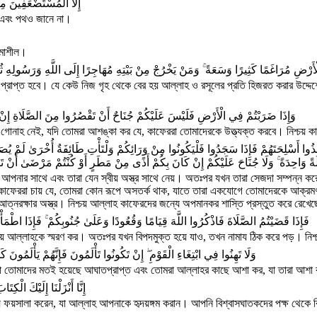
إِلَّا الْمُسْتَضْعَفِينَ مِ
না এবং পথও জানে না।
ষমাশীল।
رْضِ مُرَاغَمًا كَثِيرًا وَسَعَةً ۚ وَمَنْ يَخْرُجْ مِنْ بَيْتِهِ مُهَاجِرًا إِلَى اللَّهِ وَرَسُولِهِ ثُمَّ
প্রাপ্ত হবে। যে কেউ নিজ গৃহ থেকে বের হয় আল্লাহ ও রসূলের প্রতি হিজরত করার উদ্দে
وَإِذَا ضَرَبْتُمْ فِي الْأَرْضِ فَلَيْسَ عَلَيْكُمْ جُنَاحٌ أَنْ تَقْصُرُوا مِنَ الصَّلَاةِ إِنْ خِفْ
গোনাহ নেই, যদি তোমরা আশঙ্কা কর যে, কাফেররা তোমাদেরকে উত্ত্যক্ত করবে। নিশ্চয় কা
ُوا أَسْلِحَتَهُمْ فَإِذَا سَجَدُوا فَلْيَكُونُوا مِنْ وَرَائِكُمْ وَلْتَأْتِ طَائِفَةٌ أُخْرَىٰ لَمْ يُصَلُّو
َةً وَاحِدَةً ۚ وَلَا جُنَاحَ عَلَيْكُمْ إِنْ كَانَ بِكُمْ أَذًى مِنْ مَطَرٍ أَوْ كُنْتُمْ مَرْضَىٰ أَنْ تَضَع
 আপনার সাথে এবং তারা যেন স্বীয় অস্ত্র সাথে নেয়। অতঃপর যখন তারা সেজদা সম্পন্ন 
ফেররা চায় যে, তোমরা কোন রূপে অসতর্ক থাক, যাতে তারা একযোগে তোমাদেরকে আক্রমণ ক
র আত্নরক্ষার অস্ত্র। নিশ্চয় আল্লাহ কাফেরদের জন্যে অপমানকর শাস্তি প্রস্তুত করে রেখে
فَإِذَا قَضَيْتُمُ الصَّلَاةَ فَاذْكُرُوا اللَّهَ قِيَامًا وَقُعُودًا وَعَلَىٰ جُنُوبِكُمْ ۚ فَإِذَا اطْمَأْن
থায় আল্লাহকে স্মরণ কর। অতঃপর যখন বিপদমুক্ত হয়ে যাও, তখন নামায ঠিক করে পড়। নিশ্চয়
وَلَا تَهِنُوا فِي ابْتِغَاءِ الْقَوْمِ ۖ إِنْ تَكُونُوا تَأْلَمُونَ فَإِنَّهُمْ يَأْلَمُونَ
তো তোমাদের মতই হয়েছে আঘাতপ্রাপ্ত এবং তোমরা আল্লাহর কাছে আশা কর, যা তারা আশা ক
إِنَّا أَنْزَلْنَا إِلَيْكَ الْكِ
যে ফয়সালা করেন, যা আল্লাহ আপনাকে হৃদয়ঙ্গম করান। আপনি বিশ্বাসঘাতকদের পক্ষ থেকে ব