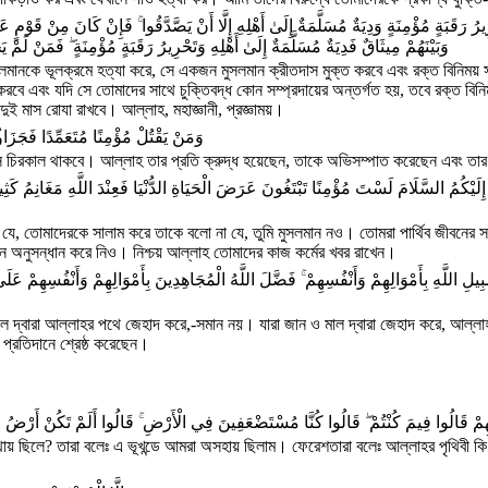
ُ رَقَبَةٍ مُؤْمِنَةٍ وَدِيَةٌ مُسَلَّمَةٌ إِلَىٰ أَهْلِهِ إِلَّا أَنْ يَصَّدَّقُوا ۚ فَإِنْ كَانَ مِنْ قَوْمٍ ع
وَبَيْنَهُمْ مِيثَاقٌ فَدِيَةٌ مُسَلَّمَةٌ إِلَىٰ أَهْلِهِ وَتَحْرِيرُ رَقَبَةٍ مُؤْمِنَةٍ ۖ فَمَنْ لَمْ 
ুসলমানকে ভূলক্রমে হত্যা করে, সে একজন মুসলমান ক্রীতদাস মুক্ত করবে এবং রক্ত বিনিময় 
্ত করবে এবং যদি সে তোমাদের সাথে চুক্তিবদ্ধ কোন সম্প্রদায়ের অন্তর্গত হয়, তবে রক্
দুই মাস রোযা রাখবে। আল্লাহ, মহাজ্ঞানী, প্রজ্ঞাময়।
وَمَنْ يَقْتُلْ مُؤْمِنًا مُتَعَمِّدًا فَجَزَاؤ
েই সে চিরকাল থাকবে। আল্লাহ তার প্রতি ক্রুদ্ধ হয়েছেন, তাকে অভিসম্পাত করেছেন এবং তা
 إِلَيْكُمُ السَّلَامَ لَسْتَ مُؤْمِنًا تَبْتَغُونَ عَرَضَ الْحَيَاةِ الدُّنْيَا فَعِنْدَ اللَّهِ مَغَانِمُ كَثِيرَة
, তোমাদেরকে সালাম করে তাকে বলো না যে, তুমি মুসলমান নও। তোমরা পার্থিব জীবনের
 অনুসন্ধান করে নিও। নিশ্চয় আল্লাহ তোমাদের কাজ কর্মের খবর রাখেন।
َّهِ بِأَمْوَالِهِمْ وَأَنْفُسِهِمْ ۚ فَضَّلَ اللَّهُ الْمُجَاهِدِينَ بِأَمْوَالِهِمْ وَأَنْفُسِهِمْ عَلَى ا
াল দ্বারা আল্লাহর পথে জেহাদ করে,-সমান নয়। যারা জান ও মাল দ্বারা জেহাদ করে, আল্লাহ 
প্রতিদানে শ্রেষ্ঠ করেছেন।
سِهِمْ قَالُوا فِيمَ كُنْتُمْ ۖ قَالُوا كُنَّا مُسْتَضْعَفِينَ فِي الْأَرْضِ ۚ قَالُوا أَلَمْ تَكُنْ أَرْضُ 
স্থায় ছিলে? তারা বলেঃ এ ভূখন্ডে আমরা অসহায় ছিলাম। ফেরেশতারা বলেঃ আল্লাহর পৃথিবী 