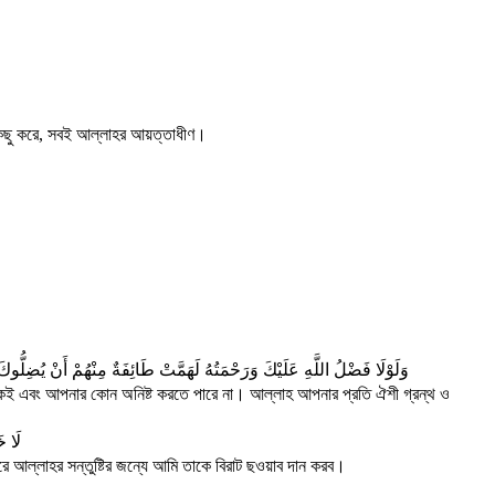
যাকিছু করে, সবই আল্লাহর আয়ত্তাধীণ।
وَلَوْلَا فَضْلُ اللَّهِ عَلَيْكَ وَرَحْمَتُهُ لَهَمَّتْ طَائِفَةٌ مِنْهُمْ أَنْ يُضِلُّوكَ
কেই এবং আপনার কোন অনিষ্ট করতে পারে না। আল্লাহ আপনার প্রতি ঐশী গ্রন্থ ও
لَا خ
করে আল্লাহর সন্তুষ্টির জন্যে আমি তাকে বিরাট ছওয়াব দান করব।