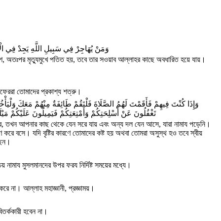
وَمَنْ يُهَاجِرْ فِي سَبِيلِ اللَّهِ يَجِدْ فِي الْأَ
শে, অতঃপর মৃত্যুমুখে পতিত হয়, তবে তার সওয়াব আল্লাহর কাছে অবধারিত হয়ে যায়।
ফেররা তোমাদের প্রকাশ্য শত্রু।
وَإِذَا كُنْتَ فِيهِمْ فَأَقَمْتَ لَهُمُ الصَّلَاةَ فَلْتَقُمْ طَائِفَةٌ مِنْهُمْ مَعَكَ وَلْيَأْخُذ
تَغْفُلُونَ عَنْ أَسْلِحَتِكُمْ وَأَمْتِعَتِكُمْ فَيَمِيلُونَ عَلَيْكُمْ مَيْل
করে, তখন আপনার কাছ থেকে যেন সরে যায় এবং অন্য দল যেন আসে, যারা নামায পড়েনি।
রে বসে। যদি বৃষ্টির কারণে তোমাদের কষ্ট হয় অথবা তোমরা অসুস্থ হও তবে স্বীয়
ছেন।
 নামায মুসলমানদের উপর ফরয নির্দিষ্ট সময়ের মধ্যে।
রে না। আল্লাহ মহাজ্ঞানী, প্রজ্ঞাময়।
িতর্ককারী হবেন না।