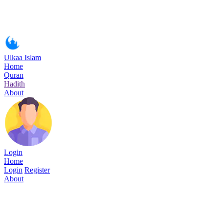
Ulkaa Islam
Home
Quran
Hadith
About
Login
Home
Login
Register
About