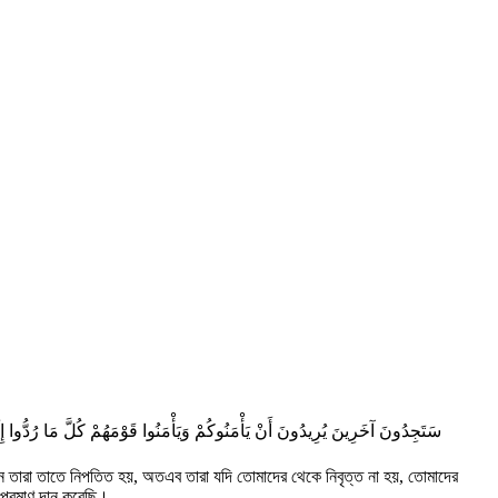
سَتَجِدُونَ آخَرِينَ يُرِيدُونَ أَنْ يَأْمَنُوكُمْ وَيَأْمَنُوا قَوْمَهُمْ كُلَّ مَا رُدُّوا إِلَى ا
ন তারা তাতে নিপতিত হয়, অতএব তারা যদি তোমাদের থেকে নিবৃত্ত না হয়, তোমাদের
-প্রমাণ দান করেছি।