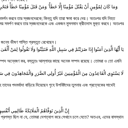
وَمَا كَانَ لِمُؤْمِنٍ أَنْ يَقْتُلَ مُؤْمِنًا إِلَّا خَطَأً ۚ وَمَنْ قَتَلَ مُؤْمِنًا خَطَأً فَتَحْرِير
সমর্পন করবে তার স্বজনদেরকে; কিন্তু যদি তারা ক্ষমা করে দেয়। অতঃপর যদি নিহত
ত বিনিময় সমর্পণ করবে তার স্বজনদেরকে এবং একজন মুসলমান ক্রীতদাস মুক্ত করবে। অতঃপর
র জন্যে ভীষণ শাস্তি প্রস্তুত রেখেছেন।
يَا أَيُّهَا الَّذِينَ آمَنُوا إِذَا ضَرَبْتُمْ فِي سَبِيلِ اللَّهِ فَتَبَيَّنُوا وَلَا تَقُولُوا لِمَنْ أَلْقَىٰ
 সম্পদ অন্বেষণ কর, বস্তুতঃ আল্লাহর কাছে অনেক সম্পদ রয়েছে। তোমরা ও তো এমনি
لَا يَسْتَوِي الْقَاعِدُونَ مِنَ الْمُؤْمِنِينَ غَيْرُ أُولِي الضَّرَرِ وَالْمُجَاهِدُونَ فِي سَبِيلِ الل
তাদের পদমর্যাদা বাড়িয়ে দিয়েছেন গৃহে উপবিষ্টদের তুলনায় এবং প্রত্যেকের সাথেই
إِنَّ الَّذِينَ تَوَفَّاهُمُ الْمَلَائِكَةُ ظَالِمِي أَنْفُ
কি প্রশস্ত ছিল না যে, তোমরা দেশত্যাগ করে সেখানে চলে যেতে? অতএব, এদের বাসস্থান