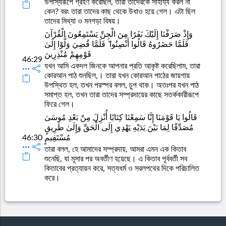
উপাস্যরূপে গ্রহণ করেছিল, তারা তাদেরকে সাহায্য করল না
কেন? বরং তারা তাদের কাছ থেকে উধাও হয়ে গেল। এটা ছিল
তাদের মিথ্যা ও মনগড়া বিষয়।
وَإِذْ صَرَفْنَا إِلَيْكَ نَفَرًا مِنَ الْجِنِّ يَسْتَمِعُونَ الْقُرْآنَ
فَلَمَّا حَضَرُوهُ قَالُوا أَنْصِتُوا ۖ فَلَمَّا قُضِيَ وَلَّوْا إِلَىٰ
قَوْمِهِمْ مُنْذِرِينَ
46:29
যখন আমি একদল জিনকে আপনার প্রতি আকৃষ্ট করেছিলাম, তারা
কোরআন পাঠ শুনছিল,। তারা যখন কোরআন পাঠের জায়গায়
উপস্থিত হল, তখন পরস্পর বলল, চুপ থাক। অতঃপর যখন পাঠ
সমাপ্ত হল, তখন তারা তাদের সম্প্রদায়ের কাছে সতর্ককারীরূপে
ফিরে গেল।
قَالُوا يَا قَوْمَنَا إِنَّا سَمِعْنَا كِتَابًا أُنْزِلَ مِنْ بَعْدِ مُوسَىٰ
مُصَدِّقًا لِمَا بَيْنَ يَدَيْهِ يَهْدِي إِلَى الْحَقِّ وَإِلَىٰ طَرِيقٍ
46:30
مُسْتَقِيمٍ
তারা বলল, হে আমাদের সম্প্রদায়, আমরা এমন এক কিতাব
শুনেছি, যা মূসার পর অবর্তীণ হয়েছে। এ কিতাব পূর্ববর্তী সব
কিতাবের প্রত্যায়ন করে, সত্যধর্ম ও সরলপথের দিকে পরিচালিত
করে।