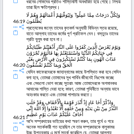
ধরনের লোকদের প্রতিও শাস্তিবানী অবধারিত হয়ে গেছে। নিশ্চয়
তারা ছিল ক্ষতিগ্রস্থ।
وَلِكُلٍّ دَرَجَاتٌ مِمَّا عَمِلُوا ۖ وَلِيُوَفِّيَهُمْ أَعْمَالَهُمْ وَهُمْ لَا
يُظْلَمُونَ
46:19
প্রত্যেকের জন্যে তাদের কৃতকর্ম অনুযায়ী বিভিন্ন স্তর রয়েছে,
যাতে আল্লাহ তাদের কর্মের পূর্ণ প্রতিফল দেন। বস্তুতঃ তাদের
প্রতি যুলুম করা হবে না।
وَيَوْمَ يُعْرَضُ الَّذِينَ كَفَرُوا عَلَى النَّارِ أَذْهَبْتُمْ طَيِّبَاتِكُمْ
فِي حَيَاتِكُمُ الدُّنْيَا وَاسْتَمْتَعْتُمْ بِهَا فَالْيَوْمَ تُجْزَوْنَ
عَذَابَ الْهُونِ بِمَا كُنْتُمْ تَسْتَكْبِرُونَ فِي الْأَرْضِ بِغَيْرِ
46:20
الْحَقِّ وَبِمَا كُنْتُمْ تَفْسُقُونَ
যেদিন কাফেরদেরকে জাহান্নামের কাছে উপস্থিত করা হবে সেদিন
বলা হবে, তোমরা তোমাদের সুখ পার্থিব জীবনেই নিঃশেষ করেছ
এবং সেগুলো ভোগ করেছ সুতরাং আজ তোমাদেরকে অপমানকর
আযাবের শাস্তি দেয়া হবে; কারণ, তোমরা পৃথিবীতে অন্যায় ভাবে
অহংকার করতে এবং তোমরা পাপাচার করতে।
وَاذْكُرْ أَخَا عَادٍ إِذْ أَنْذَرَ قَوْمَهُ بِالْأَحْقَافِ وَقَدْ خَلَتِ
النُّذُرُ مِنْ بَيْنِ يَدَيْهِ وَمِنْ خَلْفِهِ أَلَّا تَعْبُدُوا إِلَّا اللَّهَ إِنِّي
أَخَافُ عَلَيْكُمْ عَذَابَ يَوْمٍ عَظِيمٍ
46:21
আ’দ সম্প্রদায়ের ভাইয়ের কথা স্মরণ করুন, তার পূর্বে ও পরে
অনেক সতর্ককারী গত হয়েছিল সে তার সম্প্রদায়কে বালুকাময়
উচ্চ উপত্যকায় এ মর্মে সতর্ক করেছিল যে, তোমরা আল্লাহ