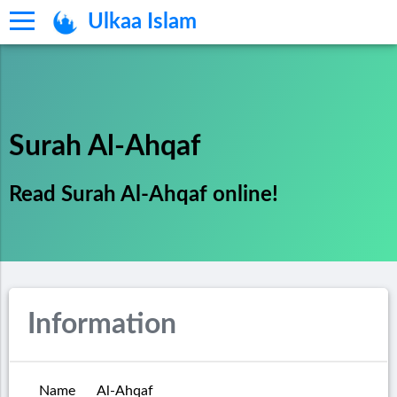
Ulkaa Islam
Surah Al-Ahqaf
Read Surah Al-Ahqaf online!
Information
Name
Al-Ahqaf