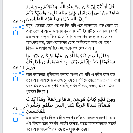
قُلْ أَرَأَيْتُمْ إِنْ كَانَ مِنْ عِنْدِ اللَّهِ وَكَفَرْتُمْ بِهِ وَشَهِدَ
شَاهِدٌ مِنْ بَنِي إِسْرَائِيلَ عَلَىٰ مِثْلِهِ فَآمَنَ وَاسْتَكْبَرْتُمْ
ۖ إِنَّ اللَّهَ لَا يَهْدِي الْقَوْمَ الظَّالِمِينَ
46:10
বলুন, তোমরা ভেবে দেখেছ কি, যদি এটা আল্লাহর পক্ষ থেকে হয়
এবং তোমরা একে অমান্য কর এবং বনী ইসরাঈলের একজন সাক্ষী
এর পক্ষে সাক্ষ্য দিয়ে এতে বিশ্বাস স্থাপন করে; আর তোমরা
অহংকার কর, তবে তোমাদের চেয়ে অবিবেচক আর কে হবে?
নিশ্চয় আল্লাহ অবিবেচকদেরকে পথ দেখান না।
وَقَالَ الَّذِينَ كَفَرُوا لِلَّذِينَ آمَنُوا لَوْ كَانَ خَيْرًا مَا
سَبَقُونَا إِلَيْهِ ۚ وَإِذْ لَمْ يَهْتَدُوا بِهِ فَسَيَقُولُونَ هَٰذَا إِفْكٌ
46:11
قَدِيمٌ
আর কাফেররা মুমিনদের বলতে লাগল যে, যদি এ দ্বীন ভাল হত
তবে এরা আমাদেরকে পেছনে ফেলে এগিয়ে যেতে পারত না। তারা
যখন এর মাধ্যমে সুপথ পায়নি, তখন শীঘ্রই বলবে, এ তো এক
পুরাতন মিথ্যা।
وَمِنْ قَبْلِهِ كِتَابُ مُوسَىٰ إِمَامًا وَرَحْمَةً ۚ وَهَٰذَا كِتَابٌ
مُصَدِّقٌ لِسَانًا عَرَبِيًّا لِيُنْذِرَ الَّذِينَ ظَلَمُوا وَبُشْرَىٰ
46:12
لِلْمُحْسِنِينَ
এর আগে মূসার কিতাব ছিল পথপ্রদর্শক ও রহমতস্বরূপ। আর
এই কিতাব তার সমর্থক আরবী ভাষায়, যাতে যালেমদেরকে সতর্ক
করে এবং সৎকর্মপরায়ণদেরকে সুসংবাদ দেয়।