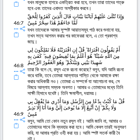
যখন মানুষকে হাশরে একত্রিত করা হবে, তখন তারা তাদের শত্রু
হবে এবং তাদের এবাদত অস্বীকার করবে।
وَإِذَا تُتْلَىٰ عَلَيْهِمْ آيَاتُنَا بَيِّنَاتٍ قَالَ الَّذِينَ كَفَرُوا لِلْحَقِّ
لَمَّا جَاءَهُمْ هَٰذَا سِحْرٌ مُبِينٌ
46:7
যখন তাদেরকে আমার সুস্পষ্ট আয়াতসমূহ পাঠ করে শুনানো হয়,
তখন সত্য আগমন করার পর কাফেররা বলে, এ তো প্রকাশ্য
জাদু।
أَمْ يَقُولُونَ افْتَرَاهُ ۖ قُلْ إِنِ افْتَرَيْتُهُ فَلَا تَمْلِكُونَ لِي
مِنَ اللَّهِ شَيْئًا ۖ هُوَ أَعْلَمُ بِمَا تُفِيضُونَ فِيهِ ۖ كَفَىٰ بِهِ
شَهِيدًا بَيْنِي وَبَيْنَكُمْ ۖ وَهُوَ الْغَفُورُ الرَّحِيمُ
46:8
তারা কি বলে যে, রসূল একে রচনা করেছে? বলুন, যদি আমি রচনা
করে থাকি, তবে তোমরা আল্লাহর শাস্তি থেকে আমাকে রক্ষা
করার অধিকারী নও। তোমরা এ সম্পর্কে যা আলোচনা কর, সে
বিষয়ে আল্লাহ সম্যক অবগত। আমার ও তোমাদের মধ্যে তিনি
সাক্ষী হিসাবে যথেষ্ট। তিনি ক্ষমাশীল, দয়াময়।
قُلْ مَا كُنْتُ بِدْعًا مِنَ الرُّسُلِ وَمَا أَدْرِي مَا يُفْعَلُ بِي
وَلَا بِكُمْ ۖ إِنْ أَتَّبِعُ إِلَّا مَا يُوحَىٰ إِلَيَّ وَمَا أَنَا إِلَّا نَذِيرٌ
46:9
مُبِينٌ
বলুন, আমি তো কোন নতুন রসূল নই। আমি জানি না, আমার ও
তোমাদের সাথে কি ব্যবহার করা হবে। আমি কেবল তারই অনুসরণ
করি, যা আমার প্রতি ওহী করা হয়। আমি স্পষ্ট সতর্ক কারী বৈ
নই।