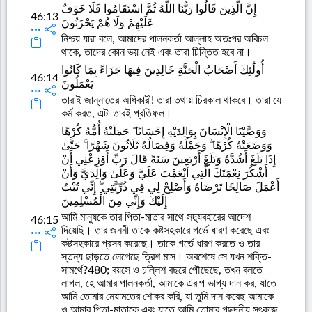
إِنَّ الَّذِينَ قَالُوا رَبُّنَا اللَّهُ ثُمَّ اسْتَقَامُوا فَلَا خَوْفٌ
46:13
عَلَيْهِمْ وَلَا هُمْ يَحْزَنُونَ
নিশ্চয় যারা বলে, আমাদের পালনকর্তা আল্লাহ অতঃপর অবিচল
থাকে, তাদের কোন ভয় নেই এবং তারা চিন্তিত হবে না।
أُولَٰئِكَ أَصْحَابُ الْجَنَّةِ خَالِدِينَ فِيهَا جَزَاءً بِمَا كَانُوا
46:14
يَعْمَلُونَ
তারাই জান্নাতের অধিকারী! তারা তথায় চিরকাল থাকবে। তারা যে
কর্ম করত, এটা তারই প্রতিফল।
وَوَصَّيْنَا الْإِنْسَانَ بِوَالِدَيْهِ إِحْسَانًا ۖ حَمَلَتْهُ أُمُّهُ كُرْهًا
وَوَضَعَتْهُ كُرْهًا ۖ وَحَمْلُهُ وَفِصَالُهُ ثَلَاثُونَ شَهْرًا ۚ حَتَّىٰ
إِذَا بَلَغَ أَشُدَّهُ وَبَلَغَ أَرْبَعِينَ سَنَةً قَالَ رَبِّ أَوْزِعْنِي أَنْ
أَشْكُرَ نِعْمَتَكَ الَّتِي أَنْعَمْتَ عَلَيَّ وَعَلَىٰ وَالِدَيَّ وَأَنْ
أَعْمَلَ صَالِحًا تَرْضَاهُ وَأَصْلِحْ لِي فِي ذُرِّيَّتِي ۖ إِنِّي تُبْتُ
إِلَيْكَ وَإِنِّي مِنَ الْمُسْلِمِينَ
আমি মানুষকে তার পিতা-মাতার সাথে সদ্ব্যবহারের আদেশ
46:15
দিয়েছি। তার জননী তাকে কষ্টসহকারে গর্ভে ধারণ করেছে এবং
কষ্টসহকারে প্রসব করেছে। তাকে গর্ভে ধারণ করতে ও তার
স্তন্য ছাড়তে লেগেছে ত্রিশ মাস। অবশেষে সে যখন শক্তি-
সামর্থে?480; বয়সে ও চল্লিশ বছরে পৌছেছে, তখন বলতে
লাগল, হে আমার পালনকর্তা, আমাকে এরূপ ভাগ্য দান কর, যাতে
আমি তোমার নেয়ামতের শোকর করি, যা তুমি দান করেছ আমাকে
ও আমার পিতা-মাতাকে এবং যাতে আমি তোমার পছন্দনীয় সৎকাজ