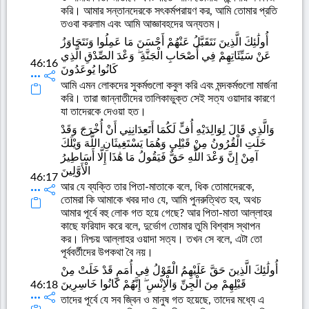
করি। আমার সন্তানদেরকে সৎকর্মপরায়ণ কর, আমি তোমার প্রতি
তওবা করলাম এবং আমি আজ্ঞাবহদের অন্যতম।
أُولَٰئِكَ الَّذِينَ نَتَقَبَّلُ عَنْهُمْ أَحْسَنَ مَا عَمِلُوا وَنَتَجَاوَزُ
عَنْ سَيِّئَاتِهِمْ فِي أَصْحَابِ الْجَنَّةِ ۖ وَعْدَ الصِّدْقِ الَّذِي
46:16
كَانُوا يُوعَدُونَ
আমি এমন লোকদের সুকর্মগুলো কবুল করি এবং মন্দকর্মগুলো মার্জনা
করি। তারা জান্নাতীদের তালিকাভুক্ত সেই সত্য ওয়াদার কারণে
যা তাদেরকে দেওয়া হত।
وَالَّذِي قَالَ لِوَالِدَيْهِ أُفٍّ لَكُمَا أَتَعِدَانِنِي أَنْ أُخْرَجَ وَقَدْ
خَلَتِ الْقُرُونُ مِنْ قَبْلِي وَهُمَا يَسْتَغِيثَانِ اللَّهَ وَيْلَكَ
آمِنْ إِنَّ وَعْدَ اللَّهِ حَقٌّ فَيَقُولُ مَا هَٰذَا إِلَّا أَسَاطِيرُ
الْأَوَّلِينَ
46:17
আর যে ব্যক্তি তার পিতা-মাতাকে বলে, ধিক তোমাদেরকে,
তোমরা কি আমাকে খবর দাও যে, আমি পুনরুত্থিত হব, অথচ
আমার পূর্বে বহু লোক গত হয়ে গেছে? আর পিতা-মাতা আল্লাহর
কাছে ফরিযাদ করে বলে, দুর্ভোগ তোমার তুমি বিশ্বাস স্থাপন
কর। নিশ্চয় আল্লাহর ওয়াদা সত্য। তখন সে বলে, এটা তো
পূর্ববর্তীদের উপকথা বৈ নয়।
أُولَٰئِكَ الَّذِينَ حَقَّ عَلَيْهِمُ الْقَوْلُ فِي أُمَمٍ قَدْ خَلَتْ مِنْ
قَبْلِهِمْ مِنَ الْجِنِّ وَالْإِنْسِ ۖ إِنَّهُمْ كَانُوا خَاسِرِينَ
46:18
তাদের পূর্বে যে সব জ্বিন ও মানুষ গত হয়েছে, তাদের মধ্যে এ