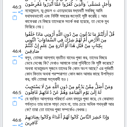
وَأَجَلٍ مُسَمًّى ۚ وَالَّذِينَ كَفَرُوا عَمَّا أُنْذِرُوا مُعْرِضُونَ
46:3
নভোমন্ডল, ভূ-মন্ডল ও এতদুভয়ের মধ্যবর্তী সবকিছু আমি
যথাযথভাবেই এবং নির্দিষ্ট সময়ের জন্যেই সৃষ্টি করেছি। আর
কাফেররা যে বিষয়ে তাদেরকে সতর্ক করা হয়েছে, তা থেকে মুখ
ফিরিয়ে নেয়।
قُلْ أَرَأَيْتُمْ مَا تَدْعُونَ مِنْ دُونِ اللَّهِ أَرُونِي مَاذَا خَلَقُوا
مِنَ الْأَرْضِ أَمْ لَهُمْ شِرْكٌ فِي السَّمَاوَاتِ ۖ ائْتُونِي
بِكِتَابٍ مِنْ قَبْلِ هَٰذَا أَوْ أَثَارَةٍ مِنْ عِلْمٍ إِنْ كُنْتُمْ
46:4
صَادِقِينَ
বলুন, তোমরা আল্লাহ ব্যতীত যাদের পূজা কর, তাদের বিষয়ে
ভেবে দেখেছ কি? দেখাও আমাকে তারা পৃথিবীতে কি সৃষ্টি করেছে?
অথবা নভোমন্ডল সৃজনে তাদের কি কোন অংশ আছে? এর পূর্ববর্তী
কোন কিতাব অথবা পরস্পরাগত কোন জ্ঞান আমার কাছে উপস্থিত
কর, যদি তোমরা সত্যবাদী হও।
وَمَنْ أَضَلُّ مِمَّنْ يَدْعُو مِنْ دُونِ اللَّهِ مَنْ لَا يَسْتَجِيبُ
لَهُ إِلَىٰ يَوْمِ الْقِيَامَةِ وَهُمْ عَنْ دُعَائِهِمْ غَافِلُونَ
46:5
যে ব্যক্তি আল্লাহর পরিবর্তে এমন বস্তুর পূজা করে, যে কেয়ামত
পর্যন্তও তার ডাকে সাড়া দেবে না, তার চেয়ে অধিক পথভ্রষ্ট আর
কে? তারা তো তাদের পুজা সম্পর্কেও বেখবর।
وَإِذَا حُشِرَ النَّاسُ كَانُوا لَهُمْ أَعْدَاءً وَكَانُوا بِعِبَادَتِهِمْ
46:6
كَافِرِينَ