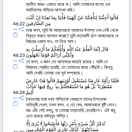
ব্যতীত কারও এবাদত করো না। আমি তোমাদের জন্যে এক
মহাদিবসের শাস্তির আশংকা করি।
قَالُوا أَجِئْتَنَا لِتَأْفِكَنَا عَنْ آلِهَتِنَا فَأْتِنَا بِمَا تَعِدُنَا إِنْ كُنْتَ
مِنَ الصَّادِقِينَ
46:22
তারা বলল, তুমি কি আমাদেরকে আমাদের উপাস্য দেব-দেবী থেকে
নিবৃত্ত করতে আগমন করেছ? তুমি সত্যবাদী হলে আমাদেরকে যে
বিষয়ের ওয়াদা দাও, তা নিয়ে আস।
قَالَ إِنَّمَا الْعِلْمُ عِنْدَ اللَّهِ وَأُبَلِّغُكُمْ مَا أُرْسِلْتُ بِهِ
وَلَٰكِنِّي أَرَاكُمْ قَوْمًا تَجْهَلُونَ
46:23
সে বলল, এ জ্ঞান তো আল্লাহর কাছেই রয়েছে। আমি যে
বিষয়সহ প্রেরিত হয়েছি, তা তোমাদের কাছে পৌঁছাই। কিন্তু
আমি দেখছি তোমরা এক মুর্খ সম্প্রদায়।
فَلَمَّا رَأَوْهُ عَارِضًا مُسْتَقْبِلَ أَوْدِيَتِهِمْ قَالُوا هَٰذَا عَارِضٌ
مُمْطِرُنَا ۚ بَلْ هُوَ مَا اسْتَعْجَلْتُمْ بِهِ ۖ رِيحٌ فِيهَا عَذَابٌ
46:24
أَلِيمٌ
(অতঃপর) তারা যখন শাস্তিকে মেঘরূপে তাদের উপত্যকা
অভিমুখী দেখল, তখন বলল, এ তো মেঘ, আমাদেরকে বৃষ্টি দেবে।
বরং এটা সেই বস্তু, যা তোমরা তাড়াতাড়ি চেয়েছিলে। এটা বায়ু
এতে রয়েছে মর্মন্তুদ শাস্তি।
تُدَمِّرُ كُلَّ شَيْءٍ بِأَمْرِ رَبِّهَا فَأَصْبَحُوا لَا يُرَىٰ إِلَّا
مَسَاكِنُهُمْ ۚ كَذَٰلِكَ نَجْزِي الْقَوْمَ الْمُجْرِمِينَ