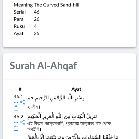
Meaning
The Curved Sand-hill
Serial
46
Para
26
Ruku
4
Ayat
35
Surah Al-Ahqaf
#
Ayat
46:1
بِسْمِ اللَّهِ الرَّحْمَٰنِ الرَّحِيمِ حم
হা-মীম।
تَنْزِيلُ الْكِتَابِ مِنَ اللَّهِ الْعَزِيزِ الْحَكِيمِ
46:2
এই কিতাব পরাক্রমশালী, প্রজ্ঞাময় আল্লাহর পক্ষ থেকে
অবতীর্ণ।
مَا خَلَقْنَا السَّمَاوَاتِ وَالْأَرْضَ وَمَا بَيْنَهُمَا إِلَّا بِالْحَقِّ