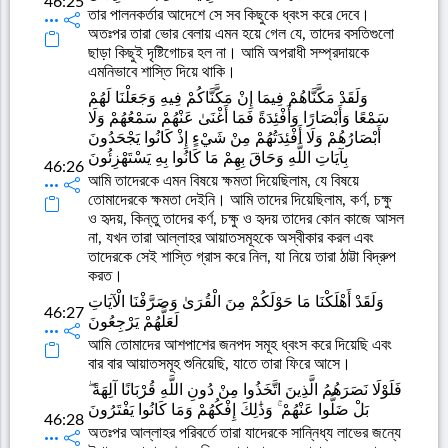
46:25
তার পালনকর্তার আদেশে সে সব কিছুকে ধ্বংস করে দেবে।
অতঃপর তারা ভোর বেলায় এমন হয়ে গেল যে, তাদের বসতিগুলো
ছাড়া কিছুই দৃষ্টিগোচর হল না। আমি অপরাধী সম্প্রদায়কে
এমনিভাবে শাস্তি দিয়ে থাকি।
وَلَقَدْ مَكَّنَّاهُمْ فِيمَا إِنْ مَكَّنَّاكُمْ فِيهِ وَجَعَلْنَا لَهُمْ
سَمْعًا وَأَبْصَارًا وَأَفْئِدَةً فَمَا أَغْنَىٰ عَنْهُمْ سَمْعُهُمْ وَلَا
أَبْصَارُهُمْ وَلَا أَفْئِدَتُهُمْ مِنْ شَيْءٍ إِذْ كَانُوا يَجْحَدُونَ
بِآيَاتِ اللَّهِ وَحَاقَ بِهِمْ مَا كَانُوا بِهِ يَسْتَهْزِئُونَ
46:26
আমি তাদেরকে এমন বিষয়ে ক্ষমতা দিয়েছিলাম, যে বিষয়ে
তোমাদেরকে ক্ষমতা দেইনি। আমি তাদের দিয়েছিলাম, কর্ণ, চক্ষু
ও হৃদয়, কিন্তু তাদের কর্ণ, চক্ষু ও হৃদয় তাদের কোন কাজে আসল
না, যখন তারা আল্লাহর আয়াতসমূহকে অস্বীকার করল এবং
তাদেরকে সেই শাস্তি গ্রাস করে নিল, যা নিয়ে তারা ঠাট্টা বিদ্রুপ
করত।
وَلَقَدْ أَهْلَكْنَا مَا حَوْلَكُمْ مِنَ الْقُرَىٰ وَصَرَّفْنَا الْآيَاتِ
46:27
لَعَلَّهُمْ يَرْجِعُونَ
আমি তোমাদের আশপাশের জনপদ সমূহ ধ্বংস করে দিয়েছি এবং
বার বার আয়াতসমূহ শুনিয়েছি, যাতে তারা ফিরে আসে।
فَلَوْلَا نَصَرَهُمُ الَّذِينَ اتَّخَذُوا مِنْ دُونِ اللَّهِ قُرْبَانًا آلِهَةً ۖ
بَلْ ضَلُّوا عَنْهُمْ ۚ وَذَٰلِكَ إِفْكُهُمْ وَمَا كَانُوا يَفْتَرُونَ
46:28
অতঃপর আল্লাহর পরিবর্তে তারা যাদেরকে সান্নিধ্য লাভের জন্যে