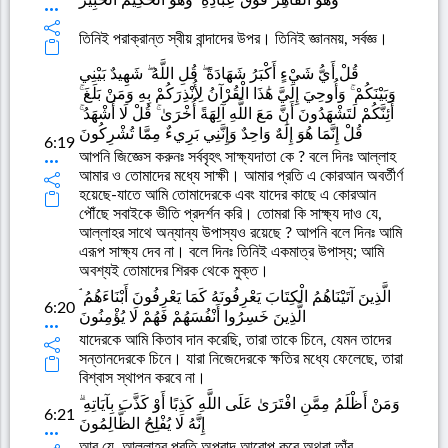
তিনিই পরাক্রান্ত স্বীয় বান্দাদের উপর। তিনিই জ্ঞানময়, সর্বজ্ঞ।
قُلْ أَيُّ شَيْءٍ أَكْبَرُ شَهَادَةً ۖ قُلِ اللَّهُ ۖ شَهِيدٌ بَيْنِي
وَبَيْنَكُمْ ۚ وَأُوحِيَ إِلَيَّ هَٰذَا الْقُرْآنُ لِأُنْذِرَكُمْ بِهِ وَمَنْ بَلَغَ ۚ
أَئِنَّكُمْ لَتَشْهَدُونَ أَنَّ مَعَ اللَّهِ آلِهَةً أُخْرَىٰ ۚ قُلْ لَا أَشْهَدُ ۚ
قُلْ إِنَّمَا هُوَ إِلَٰهٌ وَاحِدٌ وَإِنَّنِي بَرِيءٌ مِمَّا تُشْرِكُونَ
6:19
আপনি জিজ্ঞেস করুনঃ সর্ববৃহৎ সাক্ষ্যদাতা কে ? বলে দিনঃ আল্লাহ
আমার ও তোমাদের মধ্যে সাক্ষী। আমার প্রতি এ কোরআন অবর্তীর্ণ
হয়েছে-যাতে আমি তোমাদেরকে এবং যাদের কাছে এ কোরআন
পৌঁছে সবাইকে ভীতি প্রদর্শন করি। তোমরা কি সাক্ষ্য দাও যে,
আল্লাহর সাথে অন্যান্য উপাস্যও রয়েছে ? আপনি বলে দিনঃ আমি
এরূপ সাক্ষ্য দেব না। বলে দিনঃ তিনিই একমাত্র উপাস্য; আমি
অবশ্যই তোমাদের শিরক থেকে মুক্ত।
الَّذِينَ آتَيْنَاهُمُ الْكِتَابَ يَعْرِفُونَهُ كَمَا يَعْرِفُونَ أَبْنَاءَهُمُ ۘ
6:20
الَّذِينَ خَسِرُوا أَنْفُسَهُمْ فَهُمْ لَا يُؤْمِنُونَ
যাদেরকে আমি কিতাব দান করেছি, তারা তাকে চিনে, যেমন তাদের
সন্তানদেরকে চিনে। যারা নিজেদেরকে ক্ষতির মধ্যে ফেলেছে, তারা
বিশ্বাস স্থাপন করবে না।
وَمَنْ أَظْلَمُ مِمَّنِ افْتَرَىٰ عَلَى اللَّهِ كَذِبًا أَوْ كَذَّبَ بِآيَاتِهِ ۗ
6:21
إِنَّهُ لَا يُفْلِحُ الظَّالِمُونَ
আর যে, আল্লাহর প্রতি অপবাদ আরোপ করে অথবা তাঁর