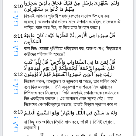
وَلَقَدِ اسْتُهْزِئَ بِرُسُلٍ مِنْ قَبْلِكَ فَحَاقَ بِالَّذِينَ سَخِرُوا
6:10
مِنْهُمْ مَا كَانُوا بِهِ يَسْتَهْزِئُونَ
নিশ্চয়ই আপনার পূর্ববর্তী পয়গম্বরগণের সাথেও উপহাস করা
হয়েছে। অতঃপর যারা তাঁদের সাথে উপহাস করেছিল, তাদেরকে ঐ
শাস্তি বেষ্টন করে নিল, যা নিয়ে তারা উপহাস করত।
قُلْ سِيرُوا فِي الْأَرْضِ ثُمَّ انْظُرُوا كَيْفَ كَانَ عَاقِبَةُ
6:11
الْمُكَذِّبِينَ
বলে দিনঃ তোমরা পৃথিবীতে পরিভ্রমণ কর, অতপর দেখ, মিথ্যারোপ
কারীদের পরিণাম কি হয়েছে?
قُلْ لِمَنْ مَا فِي السَّمَاوَاتِ وَالْأَرْضِ ۖ قُلْ لِلَّهِ ۚ كَتَبَ
عَلَىٰ نَفْسِهِ الرَّحْمَةَ ۚ لَيَجْمَعَنَّكُمْ إِلَىٰ يَوْمِ الْقِيَامَةِ لَا
6:12
رَيْبَ فِيهِ ۚ الَّذِينَ خَسِرُوا أَنْفُسَهُمْ فَهُمْ لَا يُؤْمِنُونَ
জিজ্ঞেস করুন, নভোমন্ডল ও ভুমন্ডলে যা আছে, তার মালিক কে?
বলে দিনঃআল্লাহ। তিনি অনুকম্পা প্রদর্শনকে নিজ দায়িত্বে
লিপিবদ্ধ করে নিয়েছেন। তিনি অবশ্যই তোমাদেরকে কেয়ামতের
দিন একত্রিত করবেন। এর আগমনে কোন সন্দেহ নেই। যারা
নিজেদের কে ক্ষতিগ্রস্ত করেছে, তারাই বিশ্বাস স্থাপন করে না।
6:13
وَلَهُ مَا سَكَنَ فِي اللَّيْلِ وَالنَّهَارِ ۚ وَهُوَ السَّمِيعُ الْعَلِيمُ
যা কিছু রাত ও দিনে স্থিতি লাভ করে, তাঁরই। তিনিই শ্রোতা,
মহাজ্ঞানী।