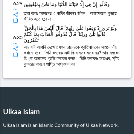
6:29
وَقَالُوا إِنْ هِيَ إِلَّا حَيَاتُنَا الدُّنْيَا وَمَا نَحْنُ بِمَبْعُوثِينَ
তারা বলেঃ আমাদের এ পার্থিব জীবনই জীবন। আমাদেরকে পুনরায়
জীবিত হতে হবে না।
وَلَوْ تَرَىٰ إِذْ وُقِفُوا عَلَىٰ رَبِّهِمْ ۚ قَالَ أَلَيْسَ هَٰذَا بِالْحَقِّ ۚ
قَالُوا بَلَىٰ وَرَبِّنَا ۚ قَالَ فَذُوقُوا الْعَذَابَ بِمَا كُنْتُمْ
6:30
تَكْفُرُونَ
আর যদি আপনি দেখেন; যখন তাদেরকে প্রতিপালকের সামনে দাঁড়
করানো হবে। তিনি বলবেনঃ এটা কি বাস্তব সত্য নয়? তারা বলবেঃ
হঁ্যা আমাদের প্রতিপালকের কসম। তিনি বলবেনঃ অতএব, স্বীয়
কুফরের কারণে শাস্তি আস্বাদন কর।
Ulkaa Islam
Ulkaa Islam is an Islamic Community of Ulkaa Network.