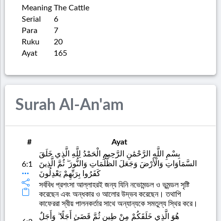
Meaning
The Cattle
Serial
6
Para
7
Ruku
20
Ayat
165
Surah Al-An'am
#
Ayat
بِسْمِ اللَّهِ الرَّحْمَٰنِ الرَّحِيمِ الْحَمْدُ لِلَّهِ الَّذِي خَلَقَ
السَّمَاوَاتِ وَالْأَرْضَ وَجَعَلَ الظُّلُمَاتِ وَالنُّورَ ۖ ثُمَّ الَّذِينَ
6:1
كَفَرُوا بِرَبِّهِمْ يَعْدِلُونَ
সর্ববিধ প্রশংসা আল্লাহরই জন্য যিনি নভোমন্ডল ও ভূমন্ডল সৃষ্টি
করেছেন এবং অন্ধকার ও আলোর উদ্ভব করেছেন। তথাপি
কাফেররা স্বীয় পালনকর্তার সাথে অন্যান্যকে সমতুল্য স্থির করে।
هُوَ الَّذِي خَلَقَكُمْ مِنْ طِينٍ ثُمَّ قَضَىٰ أَجَلًا ۖ وَأَجَلٌ