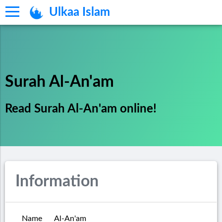
Ulkaa Islam
Surah Al-An'am
Read Surah Al-An'am online!
Information
Name
Al-An'am