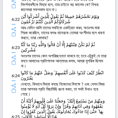
নিদর্শনাবলীকে মিথ্যা বলে, তার চাইতে বড় জালেম কে? নিশ্চয়
জালেমরা সফলকাম হবে না।
وَيَوْمَ نَحْشُرُهُمْ جَمِيعًا ثُمَّ نَقُولُ لِلَّذِينَ أَشْرَكُوا أَيْنَ
6:22
شُرَكَاؤُكُمُ الَّذِينَ كُنْتُمْ تَزْعُمُونَ
আর যেদিন আমি তাদের সবাইকে একত্রিত করব, অতঃপর যারা
শিরক করেছিল, তাদের বলবঃ যাদেরকে তোমরা অংশীদার বলে ধারণা
করতে, তারা কোথায়?
ثُمَّ لَمْ تَكُنْ فِتْنَتُهُمْ إِلَّا أَنْ قَالُوا وَاللَّهِ رَبِّنَا مَا كُنَّا
6:23
مُشْرِكِينَ
অতঃপর তাদের কোন অপরিচ্ছন্নতা থাকবে না; তবে এটুকুই যে তারা
বলবে আমাদের প্রতিপালক আল্লাহর কসম, আমরা মুশরিক ছিলাম
না।
انْظُرْ كَيْفَ كَذَبُوا عَلَىٰ أَنْفُسِهِمْ ۚ وَضَلَّ عَنْهُمْ مَا كَانُوا
6:24
يَفْتَرُونَ
দেখতো, কিভাবে মিথ্যা বলছে নিজেদের বিপক্ষে ? এবং যেসব বিষয়
তারা আপনার প্রতি মিছামিছি রচনা করত, তা সবই উধাও হয়ে
গেছে।
وَمِنْهُمْ مَنْ يَسْتَمِعُ إِلَيْكَ ۖ وَجَعَلْنَا عَلَىٰ قُلُوبِهِمْ أَكِنَّةً أَنْ
يَفْقَهُوهُ وَفِي آذَانِهِمْ وَقْرًا ۚ وَإِنْ يَرَوْا كُلَّ آيَةٍ لَا يُؤْمِنُوا
بِهَا ۚ حَتَّىٰ إِذَا جَاءُوكَ يُجَادِلُونَكَ يَقُولُ الَّذِينَ كَفَرُوا إِنْ
6:25
هَٰذَا إِلَّا أَسَاطِيرُ الْأَوَّلِينَ