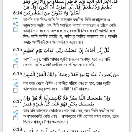
قُلْ أَغَيْرَ اللَّهِ أَتَّخِذُ وَلِيًّا فَاطِرِ السَّمَاوَاتِ وَالْأَرْضِ وَهُوَ
يُطْعِمُ وَلَا يُطْعَمُ ۗ قُلْ إِنِّي أُمِرْتُ أَنْ أَكُونَ أَوَّلَ مَنْ
6:14
أَسْلَمَ ۖ وَلَا تَكُونَنَّ مِنَ الْمُشْرِكِينَ
আপনি বলে দিনঃ আমি কি আল্লাহ ব্যতীত-যিনি নভোমন্ডল ও
ভুমন্ডলের স্রষ্টা এবং যিনি সবাইকে আহার্য দানকরেন ও তাঁকে কেউ
আহার্য দান করে না অপরকে সাহায্যকারী স্থির করব? আপনি বলে
দিনঃ আমি আদিষ্ট হয়েছি যে, সর্বাগ্রে আমিই আজ্ঞাবহ হব। আপনি
কদাচ অংশীবাদীদের অন্তর্ভুক্ত হবেন না।
6:15
قُلْ إِنِّي أَخَافُ إِنْ عَصَيْتُ رَبِّي عَذَابَ يَوْمٍ عَظِيمٍ
আপনি বলুন, আমি আমার প্রতিপালকের অবাধ্য হতে ভয় পাই
কেননা, আমি একটি মহাদিবসের শাস্তিকে ভয় করি।
6:16
مَنْ يُصْرَفْ عَنْهُ يَوْمَئِذٍ فَقَدْ رَحِمَهُ ۚ وَذَٰلِكَ الْفَوْزُ الْمُبِينُ
যার কাছ থেকে ঐদিন এ শাস্তি সরিয়ে নেওয়া হবে, তার প্রতি
আল্লাহর অনুকম্পা হবে। এটাই বিরাট সাফল্য।
وَإِنْ يَمْسَسْكَ اللَّهُ بِضُرٍّ فَلَا كَاشِفَ لَهُ إِلَّا هُوَ ۖ وَإِنْ
6:17
يَمْسَسْكَ بِخَيْرٍ فَهُوَ عَلَىٰ كُلِّ شَيْءٍ قَدِيرٌ
আর যদি আল্লাহ তোমাকে কোন কষ্ট দেন, তবে তিনি ব্যতীত তা
অপসারণকারী কেউ নেই। পক্ষান্তরে যদি তোমার মঙ্গল করেন, তবে
তিনি সবকিছুর উপর ক্ষমতাবান।
6:18
وَهُوَ الْقَاهِرُ فَوْقَ عِبَادِهِ ۚ وَهُوَ الْحَكِيمُ الْخَبِيرُ