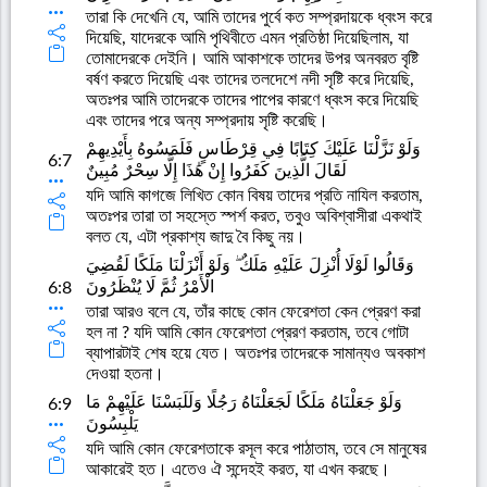
তারা কি দেখেনি যে, আমি তাদের পুর্বে কত সম্প্রদায়কে ধ্বংস করে
দিয়েছি, যাদেরকে আমি পৃথিবীতে এমন প্রতিষ্ঠা দিয়েছিলাম, যা
তোমাদেরকে দেইনি। আমি আকাশকে তাদের উপর অনবরত বৃষ্টি
বর্ষণ করতে দিয়েছি এবং তাদের তলদেশে নদী সৃষ্টি করে দিয়েছি,
অতঃপর আমি তাদেরকে তাদের পাপের কারণে ধ্বংস করে দিয়েছি
এবং তাদের পরে অন্য সম্প্রদায় সৃষ্টি করেছি।
وَلَوْ نَزَّلْنَا عَلَيْكَ كِتَابًا فِي قِرْطَاسٍ فَلَمَسُوهُ بِأَيْدِيهِمْ
6:7
لَقَالَ الَّذِينَ كَفَرُوا إِنْ هَٰذَا إِلَّا سِحْرٌ مُبِينٌ
যদি আমি কাগজে লিখিত কোন বিষয় তাদের প্রতি নাযিল করতাম,
অতঃপর তারা তা সহস্তে স্পর্শ করত, তবুও অবিশ্বাসীরা একথাই
বলত যে, এটা প্রকাশ্য জাদু বৈ কিছু নয়।
وَقَالُوا لَوْلَا أُنْزِلَ عَلَيْهِ مَلَكٌ ۖ وَلَوْ أَنْزَلْنَا مَلَكًا لَقُضِيَ
الْأَمْرُ ثُمَّ لَا يُنْظَرُونَ
6:8
তারা আরও বলে যে, তাঁর কাছে কোন ফেরেশতা কেন প্রেরণ করা
হল না ? যদি আমি কোন ফেরেশতা প্রেরণ করতাম, তবে গোটা
ব্যাপারটাই শেষ হয়ে যেত। অতঃপর তাদেরকে সামান্যও অবকাশ
দেওয়া হতনা।
وَلَوْ جَعَلْنَاهُ مَلَكًا لَجَعَلْنَاهُ رَجُلًا وَلَلَبَسْنَا عَلَيْهِمْ مَا
6:9
يَلْبِسُونَ
যদি আমি কোন ফেরেশতাকে রসূল করে পাঠাতাম, তবে সে মানুষের
আকারেই হত। এতেও ঐ সন্দেহই করত, যা এখন করছে।