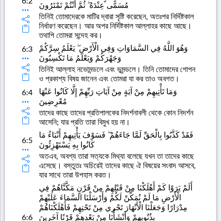
6:2
مُسَمًّى عِنْدَهُ ۖ ثُمَّ أَنْتُمْ تَمْتَرُونَ
তিনিই তোমাদেরকে মাটির দ্বারা সৃষ্টি করেছেন, অতঃপর নির্দিষ্টকাল
নির্ধারণ করেছেন। আর অপর নির্দিষ্টকাল আল্লাহর কাছে আছে।
তথাপি তোমরা সন্দেহ কর।
وَهُوَ اللَّهُ فِي السَّمَاوَاتِ وَفِي الْأَرْضِ ۖ يَعْلَمُ سِرَّكُمْ
6:3
وَجَهْرَكُمْ وَيَعْلَمُ مَا تَكْسِبُونَ
তিনিই আল্লাহ নভোমন্ডলে এবং ভূমন্ডলে। তিনি তোমাদের গোপন
ও প্রকাশ্য বিষয় জানেন এবং তোমরা যা কর তাও অবগত।
وَمَا تَأْتِيهِمْ مِنْ آيَةٍ مِنْ آيَاتِ رَبِّهِمْ إِلَّا كَانُوا عَنْهَا
6:4
مُعْرِضِينَ
তাদের কাছে তাদের প্রতিপালকের নিদর্শনাবলী থেকে কোন নিদর্শন
আসেনি; যার প্রতি তারা বিমুখ হয় না।
فَقَدْ كَذَّبُوا بِالْحَقِّ لَمَّا جَاءَهُمْ ۖ فَسَوْفَ يَأْتِيهِمْ أَنْبَاءُ مَا
6:5
كَانُوا بِهِ يَسْتَهْزِئُونَ
অতএব, অবশ্য তারা সত্যকে মিথ্যা বলেছে যখন তা তাদের কাছে
এসেছে। বস্তুতঃ অচিরেই তাদের কাছে ঐ বিষয়ের সংবাদ আসবে,
যার সাথে তারা উপহাস করত।
أَلَمْ يَرَوْا كَمْ أَهْلَكْنَا مِنْ قَبْلِهِمْ مِنْ قَرْنٍ مَكَّنَّاهُمْ فِي
الْأَرْضِ مَا لَمْ نُمَكِّنْ لَكُمْ وَأَرْسَلْنَا السَّمَاءَ عَلَيْهِمْ
مِدْرَارًا وَجَعَلْنَا الْأَنْهَارَ تَجْرِي مِنْ تَحْتِهِمْ فَأَهْلَكْنَاهُمْ
6:6
بِذُنُوبِهِمْ وَأَنْشَأْنَا مِنْ بَعْدِهِمْ قَرْنًا آخَرِينَ