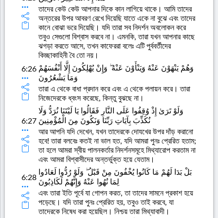
তাদের কেউ কেউ আপনার দিকে কান লাগিয়ে থাকে। আমি তাদের
অন্তরের উপর আবরণ রেখে দিয়েছি যাতে একে না বুঝে এবং তাদের
কানে বোঝা ভরে দিয়েছি। যদি তারা সব নিদর্শন অবলোকন করে
তবুও সেগুলো বিশ্বাস করবে না। এমনকি, তারা যখন আপনার কাছে
ঝগড়া করতে আসে, তখন কাফেররা বলেঃ এটি পুর্ববর্তীদের
কিচ্ছাকাহিনী বৈ তো নয়।
وَهُمْ يَنْهَوْنَ عَنْهُ وَيَنْأَوْنَ عَنْهُ ۖ وَإِنْ يُهْلِكُونَ إِلَّا أَنْفُسَهُمْ
6:26
وَمَا يَشْعُرُونَ
তারা এ থেকে বাধা প্রদান করে এবং এ থেকে পলায়ন করে। তারা
নিজেদেরকে ধ্বংস করেছে, কিন্তু বুঝছে না।
وَلَوْ تَرَىٰ إِذْ وُقِفُوا عَلَى النَّارِ فَقَالُوا يَا لَيْتَنَا نُرَدُّ وَلَا
نُكَذِّبَ بِآيَاتِ رَبِّنَا وَنَكُونَ مِنَ الْمُؤْمِنِينَ
6:27
আর আপনি যদি দেখেন, যখন তাদেরকে দোযখের উপর দাঁড় করানো
হবে! তারা বলবেঃ কতই না ভাল হত, যদি আমরা পুনঃ প্রেরিত হতাম;
তা হলে আমরা স্বীয় পালনকর্তার নিদর্শনসমূহে মিথ্যারোপ করতাম না
এবং আমরা বিশ্বাসীদের অন্তর্ভুক্ত হয়ে যেতাম।
بَلْ بَدَا لَهُمْ مَا كَانُوا يُخْفُونَ مِنْ قَبْلُ ۖ وَلَوْ رُدُّوا لَعَادُوا
6:28
لِمَا نُهُوا عَنْهُ وَإِنَّهُمْ لَكَاذِبُونَ
এবং তারা ইতি পূর্বে যা গোপন করত, তা তাদের সামনে প্রকাশ হয়ে
পড়েছে। যদি তারা পুনঃ প্রেরিত হয়, তবুও তাই করবে, যা
তাদেরকে নিষেধ করা হয়েছিল। নিশ্চয় তারা মিথ্যাবাদী।