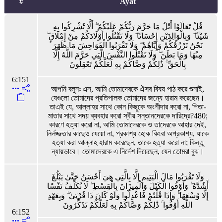
#
Ayat
قُلْ تَعَالَوْا أَتْلُ مَا حَرَّمَ رَبُّكُمْ عَلَيْكُمْ ۖ أَلَّا تُشْرِكُوا بِهِ
شَيْئًا ۖ وَبِالْوَالِدَيْنِ إِحْسَانًا ۖ وَلَا تَقْتُلُوا أَوْلَادَكُمْ مِنْ إِمْلَاقٍ ۖ
نَحْنُ نَرْزُقُكُمْ وَإِيَّاهُمْ ۖ وَلَا تَقْرَبُوا الْفَوَاحِشَ مَا ظَهَرَ
مِنْهَا وَمَا بَطَنَ ۖ وَلَا تَقْتُلُوا النَّفْسَ الَّتِي حَرَّمَ اللَّهُ إِلَّا
بِالْحَقِّ ۚ ذَٰلِكُمْ وَصَّاكُمْ بِهِ لَعَلَّكُمْ تَعْقِلُونَ
6:151
আপনি বলুনঃ এস, আমি তোমাদেরকে ঐসব বিষয় পাঠ করে শুনাই,
যেগুলো তোমাদের প্রতিপালক তোমাদের জন্যে হারাম করেছেন।
তাএই যে, আল্লাহর সাথে কোন কিছুকে অংশীদার করো না, পিতা-
মাতার সাথে সদয় ব্যবহার করো স্বীয় সন্তানদেরকে দারিদ্রে?480;
কারণে হত্যা করো না, আমি তোমাদেরকে ও তাদেরকে আহার দেই,
নির্লজ্জতার কাছেও যেয়ো না, প্রকাশ্য হোক কিংবা অপ্রকাশ্য, যাকে
হত্যা করা আল্লাহ হারাম করেছেন, তাকে হত্যা করো না; কিন্তু
ন্যায়ভাবে। তোমাদেরকে এ নির্দেশ দিয়েছেন, যেন তোমরা বুঝ।
وَلَا تَقْرَبُوا مَالَ الْيَتِيمِ إِلَّا بِالَّتِي هِيَ أَحْسَنُ حَتَّىٰ يَبْلُغَ
أَشُدَّهُ ۖ وَأَوْفُوا الْكَيْلَ وَالْمِيزَانَ بِالْقِسْطِ ۖ لَا نُكَلِّفُ نَفْسًا
إِلَّا وُسْعَهَا ۖ وَإِذَا قُلْتُمْ فَاعْدِلُوا وَلَوْ كَانَ ذَا قُرْبَىٰ ۖ وَبِعَهْدِ
اللَّهِ أَوْفُوا ۚ ذَٰلِكُمْ وَصَّاكُمْ بِهِ لَعَلَّكُمْ تَذَكَّرُونَ
6:152