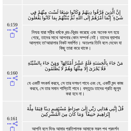
إِنَّ الَّذِينَ فَرَّقُوا دِينَهُمْ وَكَانُوا شِيَعًا لَسْتَ مِنْهُمْ فِي
شَيْءٍ ۚ إِنَّمَا أَمْرُهُمْ إِلَى اللَّهِ ثُمَّ يُنَبِّئُهُمْ بِمَا كَانُوا يَفْعَلُونَ
6:159
নিশ্চয় যারা স্বীয় ধর্মকে খন্ড-বিখন্ড করেছে এবং অনেক দল হয়ে
গেছে, তাদের সাথে আপনার কোন সম্পর্ক নেই। তাদের ব্যাপার
আল্লাহ তা'আয়ালার নিকট সমর্পিত। অতঃপর তিনি বলে দেবেন যা
কিছু তারা করে থাকে।
مَنْ جَاءَ بِالْحَسَنَةِ فَلَهُ عَشْرُ أَمْثَالِهَا ۖ وَمَنْ جَاءَ بِالسَّيِّئَةِ
فَلَا يُجْزَىٰ إِلَّا مِثْلَهَا وَهُمْ لَا يُظْلَمُونَ
6:160
যে একটি সৎকর্ম করবে, সে তার দশগুণ পাবে এবং যে, একটি মন্দ কাজ
করবে, সে তার সমান শাস্তিই পাবে। বস্তুতঃ তাদের প্রতি জুলুম
করা হবে না।
قُلْ إِنَّنِي هَدَانِي رَبِّي إِلَىٰ صِرَاطٍ مُسْتَقِيمٍ دِينًا قِيَمًا مِلَّةَ
إِبْرَاهِيمَ حَنِيفًا ۚ وَمَا كَانَ مِنَ الْمُشْرِكِينَ
6:161
আপনি বলে দিনঃ আমার প্রতিপালক আমাকে সরল পথ প্রদর্শন