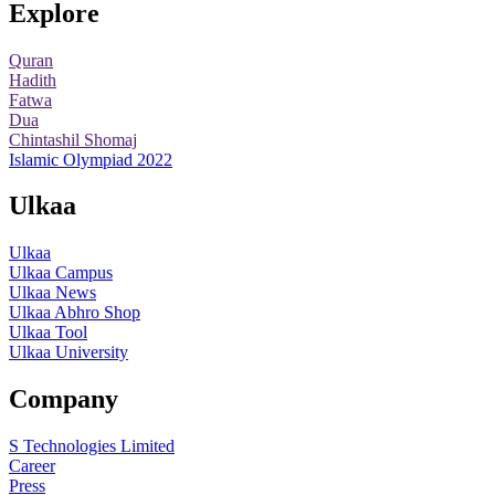
Explore
Quran
Hadith
Fatwa
Dua
Chintashil Shomaj
Islamic Olympiad 2022
Ulkaa
Ulkaa
Ulkaa Campus
Ulkaa News
Ulkaa Abhro Shop
Ulkaa Tool
Ulkaa University
Company
S Technologies Limited
Career
Press