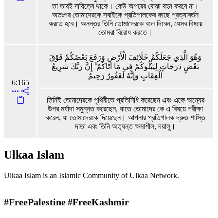
তা তারই দায়িত্বে থাকে। কেউ অপরের বোঝা বহন করবে না।
অতঃপর তোমাদেরকে সবাইকে প্রতিপালকের কাছে প্রত্যাবর্তন
করতে হবে। অনন্তর তিনি তোমাদেরকে বলে দিবেন, যেসব বিষয়ে
তোমরা বিরোধ করতে।
وَهُوَ الَّذِي جَعَلَكُمْ خَلَائِفَ الْأَرْضِ وَرَفَعَ بَعْضَكُمْ فَوْقَ
بَعْضٍ دَرَجَاتٍ لِيَبْلُوَكُمْ فِي مَا آتَاكُمْ ۗ إِنَّ رَبَّكَ سَرِيعُ
الْعِقَابِ وَإِنَّهُ لَغَفُورٌ رَحِيمٌ
6:165
তিনিই তোমাদেরকে পৃথিবীতে প্রতিনিধি করেছেন এবং একে অন্যের
উপর মর্যাদা সমুন্নত করেছেন, যাতে তোমাদের কে এ বিষয়ে পরীক্ষা
করেন, যা তোমাদেরকে দিয়েছেন। আপনার প্রতিপালক দ্রুত শাস্তি
দাতা এবং তিনি অত্যন্ত ক্ষমাশীল, দয়ালু।
Ulkaa Islam
Ulkaa Islam is an Islamic Community of Ulkaa Network.
#FreePalestine
#FreeKashmir