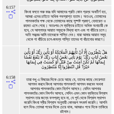
6:157
কিংবা বলতে শুরু করঃ যদি আমাদের প্রতি কোন গ্রন্থ অবতীর্ণ হত,
আমরা এদের চাইতে অধিক পথপ্রাপ্ত হতাম। অতএব, তোমাদের
পালনকর্তার পক্ষ থেকে তোমাদের কাছে সুষ্পষ্ট প্রমাণ, হেদায়েত ও
রহমত এসে গেছে। অতঃপর সে ব্যক্তির চাইতে অধিক অনাচারী কে
হবে, যে আল্লাহর আয়াত সমূহকে মিথ্যা বলে এবং গা বাঁচিয়ে চলে।
অতি সত্ত্বর আমি তাদেরকে শাস্তি দেব। যারা আমার আয়াত সমূহ
থেকে গা বাঁচিয়ে চলে-জঘন্য শাস্তি তাদের গা বাঁচানোর কারণে।
هَلْ يَنْظُرُونَ إِلَّا أَنْ تَأْتِيَهُمُ الْمَلَائِكَةُ أَوْ يَأْتِيَ رَبُّكَ أَوْ يَأْتِيَ
بَعْضُ آيَاتِ رَبِّكَ ۗ يَوْمَ يَأْتِي بَعْضُ آيَاتِ رَبِّكَ لَا يَنْفَعُ نَفْسًا
إِيمَانُهَا لَمْ تَكُنْ آمَنَتْ مِنْ قَبْلُ أَوْ كَسَبَتْ فِي إِيمَانِهَا
خَيْرًا ۗ قُلِ انْتَظِرُوا إِنَّا مُنْتَظِرُونَ
6:158
তারা শুধু এ বিষয়ের দিকে চেয়ে আছে যে, তাদের কাছে ফেরেশতা
আগমন করবে কিংবা আপনার পালনকর্তা আগমন করবেন অথবা
আপনার পালনকর্তার কোন নির্দেশ আসবে। যেদিন আপনার
পালনকর্তার কোন নিদর্শন আসবে, সেদিন এমন কোন ব্যক্তির বিশ্বাস
স্থাপন তার জন্যে ফলপ্রসূ হবে না, যে পূর্ব থেকে বিশ্বাস স্থাপন
করেনি কিংবা স্বীয় বিশ্বাস অনুযায়ী কোনরূপ সৎকর্ম করেনি। আপনি
বলে দিনঃ তোমরা পথের দিকে চেয়ে থাক, আমরাও পথে দিকে তাকিয়ে
রইলাম।