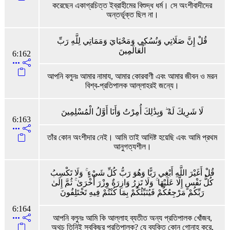
করেছেন একাগ্রচিত্ত ইব্রাহীমের বিশুদ্ধ ধর্ম। সে অংশীবাদীদের
অন্তর্ভূক্ত ছিল না।
قُلْ إِنَّ صَلَاتِي وَنُسُكِي وَمَحْيَايَ وَمَمَاتِي لِلَّهِ رَبِّ
الْعَالَمِينَ
6:162
আপনি বলুনঃ আমার নামায, আমার কোরবাণী এবং আমার জীবন ও মরন
বিশ্ব-প্রতিপালক আল্লাহরই জন্যে।
لَا شَرِيكَ لَهُ ۖ وَبِذَٰلِكَ أُمِرْتُ وَأَنَا أَوَّلُ الْمُسْلِمِينَ
6:163
তাঁর কোন অংশীদার নেই। আমি তাই আদিষ্ট হয়েছি এবং আমি প্রথম
আনুগত্যশীল।
قُلْ أَغَيْرَ اللَّهِ أَبْغِي رَبًّا وَهُوَ رَبُّ كُلِّ شَيْءٍ ۚ وَلَا تَكْسِبُ
كُلُّ نَفْسٍ إِلَّا عَلَيْهَا ۚ وَلَا تَزِرُ وَازِرَةٌ وِزْرَ أُخْرَىٰ ۚ ثُمَّ إِلَىٰ
رَبِّكُمْ مَرْجِعُكُمْ فَيُنَبِّئُكُمْ بِمَا كُنْتُمْ فِيهِ تَخْتَلِفُونَ
6:164
আপনি বলুনঃ আমি কি আল্লাহ ব্যতীত অন্য প্রতিপালক খোঁজব,
অথচ তিনিই সবকিছুর প্রতিপালক? যে ব্যক্তি কোন গোনাহ করে,