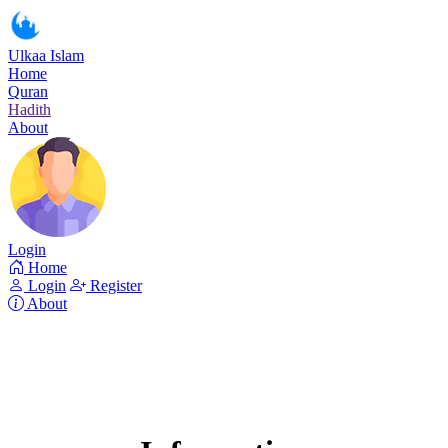
Ulkaa Islam
Home
Quran
Hadith
About
Login
Home
Login
Register
About
Surah Al-An'am
Read Surah Al-An'am online!