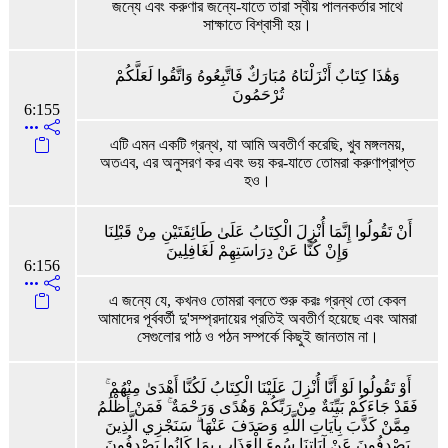
জন্যে এবং করুণার জন্যে-যাতে তারা স্বীয় পালনকর্তার সাথে
সাক্ষাতে বিশ্বাসী হয়।
وَهَٰذَا كِتَابٌ أَنْزَلْنَاهُ مُبَارَكٌ فَاتَّبِعُوهُ وَاتَّقُوا لَعَلَّكُمْ
تُرْحَمُونَ
6:155
এটি এমন একটি গ্রন্থ, যা আমি অবতীর্ণ করেছি, খুব মঙ্গলময়,
অতএব, এর অনুসরণ কর এবং ভয় কর-যাতে তোমরা করুণাপ্রাপ্ত
হও।
أَنْ تَقُولُوا إِنَّمَا أُنْزِلَ الْكِتَابُ عَلَىٰ طَائِفَتَيْنِ مِنْ قَبْلِنَا
وَإِنْ كُنَّا عَنْ دِرَاسَتِهِمْ لَغَافِلِينَ
6:156
এ জন্যে যে, কখনও তোমরা বলতে শুরু করঃ গ্রন্থ তো কেবল
আমাদের পূর্ববর্তী দু'সম্প্রদায়ের প্রতিই অবতীর্ণ হয়েছে এবং আমরা
সেগুলোর পাঠ ও পঠন সম্পর্কে কিছুই জানতাম না।
أَوْ تَقُولُوا لَوْ أَنَّا أُنْزِلَ عَلَيْنَا الْكِتَابُ لَكُنَّا أَهْدَىٰ مِنْهُمْ ۚ
فَقَدْ جَاءَكُمْ بَيِّنَةٌ مِنْ رَبِّكُمْ وَهُدًى وَرَحْمَةٌ ۚ فَمَنْ أَظْلَمُ
مِمَّنْ كَذَّبَ بِآيَاتِ اللَّهِ وَصَدَفَ عَنْهَا ۗ سَنَجْزِي الَّذِينَ
يَصْدِفُونَ عَنْ آيَاتِنَا سُوءَ الْعَذَابِ بِمَا كَانُوا يَصْدِفُونَ