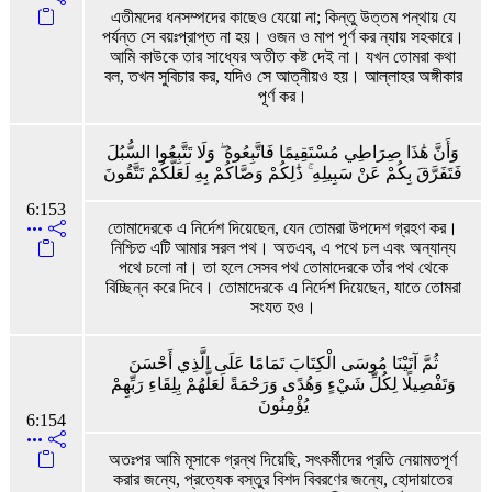
এতীমদের ধনসম্পদের কাছেও যেয়ো না; কিন্তু উত্তম পন্থায় যে
পর্যন্ত সে বয়ঃপ্রাপ্ত না হয়। ওজন ও মাপ পূর্ণ কর ন্যায় সহকারে।
আমি কাউকে তার সাধ্যের অতীত কষ্ট দেই না। যখন তোমরা কথা
বল, তখন সুবিচার কর, যদিও সে আত্নীয়ও হয়। আল্লাহর অঙ্গীকার
পূর্ণ কর।
وَأَنَّ هَٰذَا صِرَاطِي مُسْتَقِيمًا فَاتَّبِعُوهُ ۖ وَلَا تَتَّبِعُوا السُّبُلَ
فَتَفَرَّقَ بِكُمْ عَنْ سَبِيلِهِ ۚ ذَٰلِكُمْ وَصَّاكُمْ بِهِ لَعَلَّكُمْ تَتَّقُونَ
6:153
তোমাদেরকে এ নির্দেশ দিয়েছেন, যেন তোমরা উপদেশ গ্রহণ কর।
নিশ্চিত এটি আমার সরল পথ। অতএব, এ পথে চল এবং অন্যান্য
পথে চলো না। তা হলে সেসব পথ তোমাদেরকে তাঁর পথ থেকে
বিচ্ছিন্ন করে দিবে। তোমাদেরকে এ নির্দেশ দিয়েছেন, যাতে তোমরা
সংযত হও।
ثُمَّ آتَيْنَا مُوسَى الْكِتَابَ تَمَامًا عَلَى الَّذِي أَحْسَنَ
وَتَفْصِيلًا لِكُلِّ شَيْءٍ وَهُدًى وَرَحْمَةً لَعَلَّهُمْ بِلِقَاءِ رَبِّهِمْ
يُؤْمِنُونَ
6:154
অতঃপর আমি মূসাকে গ্রন্থ দিয়েছি, সৎকর্মীদের প্রতি নেয়ামতপূর্ণ
করার জন্যে, প্রত্যেক বস্তুর বিশদ বিবরণের জন্যে, হোদায়াতের