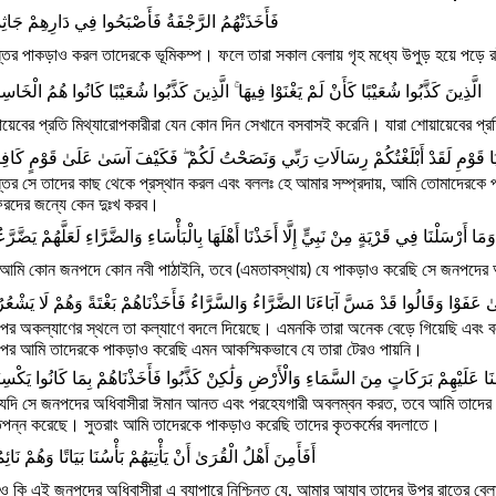
فَأَخَذَتْهُمُ الرَّجْفَةُ فَأَصْبَحُوا فِي دَارِهِمْ جَاثِ
্তর পাকড়াও করল তাদেরকে ভূমিকম্প। ফলে তারা সকাল বেলায় গৃহ মধ্যে উপুড় হয়ে পড়ে
الَّذِينَ كَذَّبُوا شُعَيْبًا كَأَنْ لَمْ يَغْنَوْا فِيهَا ۚ الَّذِينَ كَذَّبُوا شُعَيْبًا كَانُوا هُمُ الْخَاس
ায়েবের প্রতি মিথ্যারোপকারীরা যেন কোন দিন সেখানে বসবাসই করেনি। যারা শোয়ায়েবের প্র
يَا قَوْمِ لَقَدْ أَبْلَغْتُكُمْ رِسَالَاتِ رَبِّي وَنَصَحْتُ لَكُمْ ۖ فَكَيْفَ آسَىٰ عَلَىٰ قَوْمٍ كَافِ
তর সে তাদের কাছ থেকে প্রস্থান করল এবং বললঃ হে আমার সম্প্রদায়, আমি তোমাদেরকে
রদের জন্যে কেন দুঃখ করব।
وَمَا أَرْسَلْنَا فِي قَرْيَةٍ مِنْ نَبِيٍّ إِلَّا أَخَذْنَا أَهْلَهَا بِالْبَأْسَاءِ وَالضَّرَّاءِ لَعَلَّهُمْ يَضَّرّ
মি কোন জনপদে কোন নবী পাঠাইনি, তবে (এমতাবস্থায়) যে পাকড়াও করেছি সে জনপদের অধ
تَّىٰ عَفَوْا وَقَالُوا قَدْ مَسَّ آبَاءَنَا الضَّرَّاءُ وَالسَّرَّاءُ فَأَخَذْنَاهُمْ بَغْتَةً وَهُمْ لَا يَشْع
র অকল্যাণের স্থলে তা কল্যাণে বদলে দিয়েছে। এমনকি তারা অনেক বেড়ে গিয়েছি এবং 
পর আমি তাদেরকে পাকড়াও করেছি এমন আকস্মিকভাবে যে তারা টেরও পায়নি।
َحْنَا عَلَيْهِمْ بَرَكَاتٍ مِنَ السَّمَاءِ وَالْأَرْضِ وَلَٰكِنْ كَذَّبُوا فَأَخَذْنَاهُمْ بِمَا كَانُوا يَكْسِ
দি সে জনপদের অধিবাসীরা ঈমান আনত এবং পরহেযগারী অবলম্বন করত, তবে আমি তাদের প্রতি
িপন্ন করেছে। সুতরাং আমি তাদেরকে পাকড়াও করেছি তাদের কৃতকর্মের বদলাতে।
أَفَأَمِنَ أَهْلُ الْقُرَىٰ أَنْ يَأْتِيَهُمْ بَأْسُنَا بَيَاتًا وَهُمْ نَائ
 কি এই জনপদের অধিবাসীরা এ ব্যাপারে নিশ্চিন্ত যে, আমার আযাব তাদের উপর রাতের 