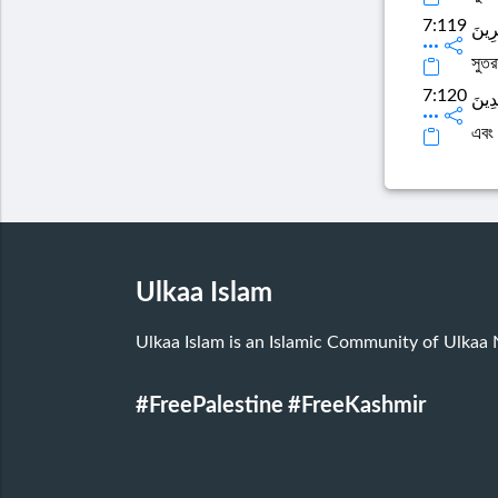
7:119
رِينَ
সুতর
7:120
دِينَ
এবং
Ulkaa Islam
Ulkaa Islam is an Islamic Community of Ulkaa
#FreePalestine
#FreeKashmir