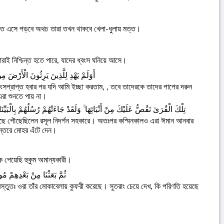
াতে এসে পড়বে অথচ তারা তখন থাকবে খেলা-ধুলায় মত্ত।
রাই নিশ্চিন্ত হতে পারে, যাদের ধ্বংস ঘনিয়ে আসে।
أَوَلَمْ يَهْدِ لِلَّذِينَ يَرِثُونَ الْأَرْضَ مِ
ংসপ্রাপ্ত হবার পর যদি আমি ইচ্ছা করতাম, , তবে তাদেরকে তাদের পাপের দরুন
রা শুনতে পায় না।
تِلْكَ الْقُرَىٰ نَقُصُّ عَلَيْكَ مِنْ أَنْبَائِهَا ۚ وَلَقَدْ جَاءَتْهُمْ رُسُلُهُمْ بِالْبَيّ
ে পৌছেছিলেন রসূল নিদর্শন সহকারে। অতঃপর কস্মিনকালও এরা ঈমান আনবার
ন্তরে মোহর এঁটে দেন।
ে পেয়েছি হুকুম অমান্যকারী।
ثُمَّ بَعَثْنَا مِنْ بَعْدِهِمْ م
্তুতঃ ওরা তাঁর মোকাবেলায় কুফরী করেছে। সুতরাং চেয়ে দেখ, কি পরিণতি হয়েছে