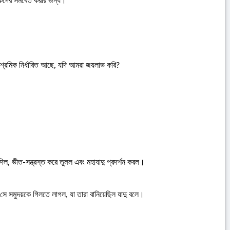
োকদের সমবেত করার জন্য।
শ্রমিক নির্ধারিত আছে, যদি আমরা জয়লাভ করি?
িল, ভীত-সন্ত্রস্ত করে তুলল এবং মহাযাদু প্রদর্শন করল।
 সে সমুদয়কে গিলতে লাগল, যা তারা বানিয়েছিল যাদু বলে।