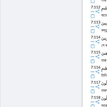
তারা
7:112
لِيمٍ
যাতে
7:113
ِبِينَ
বস্ত
7:114
َبِينَ
সে ব
7:115
قِينَ
তারা
7:116
ظِيمٍ
তিনি
7:117
كُونَ
তারপ
7:118
لُونَ
সুতর