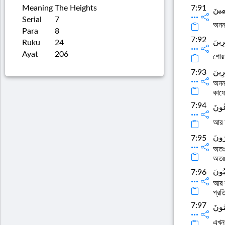
Meaning
The Heights
7:91
مِينَ
Serial
7
অনন
Para
8
7:92
ِرِينَ
Ruku
24
Ayat
206
শোয়
رِينَ
7:93
অনন্
কাফে
7:94
َعُونَ
আর আ
ُرُونَ
7:95
অতঃপ
অতঃ
بُونَ
7:96
আর য
প্রত
7:97
ِمُونَ
এখনও