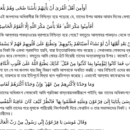
أَوَأَمِنَ أَهْلُ الْقُرَىٰ أَنْ يَأْتِيَهُمْ بَأْسُنَا ضُحًى وَهُمْ يَلْعَ
ই জনপদের অধিবাসীরা কি নিশ্চিন্ত হয়ে পড়েছে যে, তাদের উপর আমার আযাব দিনের বেল
أَفَأَمِنُوا مَكْرَ اللَّهِ ۚ فَلَا يَأْمَنُ مَكْرَ اللَّهِ إِلَّا الْقَوْمُ الْخَاس
 কি আল্লাহর পাকড়াওয়ের ব্যাপারে নিশ্চিন্ত হয়ে গেছে? বস্তুতঃ আল্লাহর পাকড়াও থেকে তা
نْ بَعْدِ أَهْلِهَا أَنْ لَوْ نَشَاءُ أَصَبْنَاهُمْ بِذُنُوبِهِمْ ۚ وَنَطْبَعُ عَلَىٰ قُلُوبِهِمْ فَهُمْ لَا يَسْم
র নিকট কি একথা প্রকাশিত হয়নি, যারা উত্তারাধিকার লাভ করেছে। সেখানকার লোকদের ধ্ব
াও করে ফেলতাম। বস্তুতঃ আমি মোহর এঁটে দিয়েছি তাদের অন্তরসমূহের উপর। কাজেই এ
ِنَاتِ فَمَا كَانُوا لِيُؤْمِنُوا بِمَا كَذَّبُوا مِنْ قَبْلُ ۚ كَذَٰلِكَ يَطْبَعُ اللَّهُ عَلَىٰ قُلُوبِ الْكَاف
ো হল সে সব জনপদ যার কিছু বিবরণ আমি আপনাকে অবহিত করছি। আর নিশ্চিতই ওদের কাছ
না, তারপরে যা তার ইতিপূর্বে মিথ্যা বলে প্রতিপন্ন করেছে। এভাবেই আল্লাহ কাফেরদের অ
وَمَا وَجَدْنَا لِأَكْثَرِهِمْ مِنْ عَهْدٍ ۖ وَإِنْ وَجَدْنَا أَكْثَرَهُمْ لَفَاسِ
াদের অধিকাংশ লোককেই আমি প্রতিজ্ঞা বাস্তবায়নকারীরূপে পাইনি; বরং তাদের অধিকাংশক
ُوسَىٰ بِآيَاتِنَا إِلَىٰ فِرْعَوْنَ وَمَلَئِهِ فَظَلَمُوا بِهَا ۖ فَانْظُرْ كَيْفَ كَانَ عَاقِبَةُ الْمُفْسِ
র আমি তাদের পরে মূসাকে পাঠিয়েছি নিদর্শনাবলী দিয়ে ফেরাউন ও তার সভাসদদের নিকট। বস
চারীদের।
وَقَالَ مُوسَىٰ يَا فِرْعَوْنُ إِنِّي رَسُولٌ مِنْ رَبِّ الْعَالَ