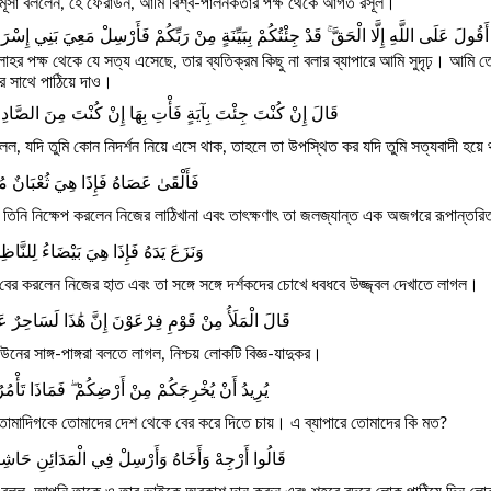
ূসা বললেন, হে ফেরাউন, আমি বিশ্ব-পালনকর্তার পক্ষ থেকে আগত রসূল।
قُولَ عَلَى اللَّهِ إِلَّا الْحَقَّ ۚ قَدْ جِئْتُكُمْ بِبَيِّنَةٍ مِنْ رَبِّكُمْ فَأَرْسِلْ مَعِيَ بَنِي إِسْرَا
াহর পক্ষ থেকে যে সত্য এসেছে, তার ব্যতিক্রম কিছু না বলার ব্যাপারে আমি সুদৃঢ়। আমি ত
র সাথে পাঠিয়ে দাও।
قَالَ إِنْ كُنْتَ جِئْتَ بِآيَةٍ فَأْتِ بِهَا إِنْ كُنْتَ مِنَ الصَّادِ
লল, যদি তুমি কোন নিদর্শন নিয়ে এসে থাক, তাহলে তা উপস্থিত কর যদি তুমি সত্যবাদী হয়
فَأَلْقَىٰ عَصَاهُ فَإِذَا هِيَ ثُعْبَانٌ مُ
তিনি নিক্ষেপ করলেন নিজের লাঠিখানা এবং তাৎক্ষণাৎ তা জলজ্যান্ত এক অজগরে রূপান্তর
وَنَزَعَ يَدَهُ فَإِذَا هِيَ بَيْضَاءُ لِلنَّاظ
ের করলেন নিজের হাত এবং তা সঙ্গে সঙ্গে দর্শকদের চোখে ধবধবে উজ্জ্বল দেখাতে লাগল।
قَالَ الْمَلَأُ مِنْ قَوْمِ فِرْعَوْنَ إِنَّ هَٰذَا لَسَاحِرٌ عَ
উনের সাঙ্গ-পাঙ্গরা বলতে লাগল, নিশ্চয় লোকটি বিজ্ঞ-যাদুকর।
يُرِيدُ أَنْ يُخْرِجَكُمْ مِنْ أَرْضِكُمْ ۖ فَمَاذَا تَأْمُ
োমাদিগকে তোমাদের দেশ থেকে বের করে দিতে চায়। এ ব্যাপারে তোমাদের কি মত?
قَالُوا أَرْجِهْ وَأَخَاهُ وَأَرْسِلْ فِي الْمَدَائِنِ حَاشِ