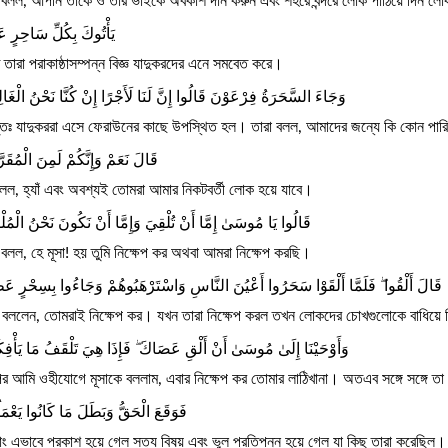
 বলল, আপনি তাকে ও তার ভাইকে অবকাশ দান করুন এবং শহরে বন্দরে লোক পাঠিয়ে দিন ল
يَأْتُوكَ بِكُلِّ سَاحِرٍ عَ
 তারা পরাকাষ্ঠাসম্পন্ন বিজ্ঞ যাদুকরদের এনে সমবেত করে।
وَجَاءَ السَّحَرَةُ فِرْعَوْنَ قَالُوا إِنَّ لَنَا لَأَجْرًا إِنْ كُنَّا نَحْنُ الْغَال
ুতঃ যাদুকররা এসে ফেরাউনের কাছে উপস্থিত হল। তারা বলল, আমাদের জন্যে কি কোন পারি
قَالَ نَعَمْ وَإِنَّكُمْ لَمِنَ الْمُقَرّ
লল, হ্যাঁ এবং অবশ্যই তোমরা আমার নিকটবর্তী লোক হয়ে যাবে।
قَالُوا يَا مُوسَىٰ إِمَّا أَنْ تُلْقِيَ وَإِمَّا أَنْ نَكُونَ نَحْنُ الْمُلْ
 বলল, হে মূসা! হয় তুমি নিক্ষেপ কর অথবা আমরা নিক্ষেপ করছি।
قَالَ أَلْقُوا ۖ فَلَمَّا أَلْقَوْا سَحَرُوا أَعْيُنَ النَّاسِ وَاسْتَرْهَبُوهُمْ وَجَاءُوا بِسِحْرٍ عَ
 বললেন, তোমরাই নিক্ষেপ কর। যখন তারা নিক্ষেপ করল তখন লোকদের চোখগুলোকে বাধিয়ে দ
وَأَوْحَيْنَا إِلَىٰ مُوسَىٰ أَنْ أَلْقِ عَصَاكَ ۖ فَإِذَا هِيَ تَلْقَفُ مَا يَأْفِ
র আমি ওহীযোগে মূসাকে বললাম, এবার নিক্ষেপ কর তোমার লাঠিখানা। অতএব সঙ্গে সঙ্গে তা
فَوَقَعَ الْحَقُّ وَبَطَلَ مَا كَانُوا يَعْمَ
াং এভাবে প্রকাশ হয়ে গেল সত্য বিষয় এবং ভুল প্রতিপন্ন হয়ে গেল যা কিছু তারা করেছিল।