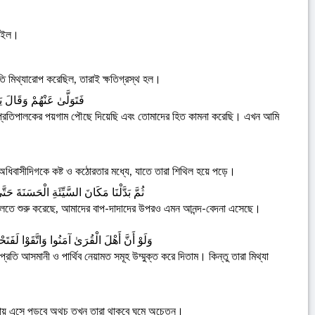
 রইল।
তি মিথ্যারোপ করেছিল, তারাই ক্ষতিগ্রস্থ হল।
فَتَوَلَّىٰ عَنْهُمْ وَقَالَ 
 প্রতিপালকের পয়গাম পৌছে দিয়েছি এবং তোমাদের হিত কামনা করেছি। এখন আমি
িবাসীদিগকে কষ্ট ও কঠোরতার মধ্যে, যাতে তারা শিথিল হয়ে পড়ে।
ثُمَّ بَدَّلْنَا مَكَانَ السَّيِّئَةِ الْحَسَنَةَ حَ
বলতে শুরু করেছে, আমাদের বাপ-দাদাদের উপরও এমন আনন্দ-বেদনা এসেছে।
وَلَوْ أَنَّ أَهْلَ الْقُرَىٰ آمَنُوا وَاتَّقَوْا لَفَت
 আসমানী ও পার্থিব নেয়ামত সমূহ উম্মুক্ত করে দিতাম। কিন্তু তারা মিথ্যা
বেলায় এসে পড়বে অথচ তখন তারা থাকবে ঘুমে অচেতন।