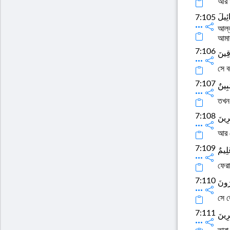
আর ম
ئِيلَ
7:105
আল্ল
আমা
7:106
قِينَ
সে ব
7:107
بِينٌ
তখন 
7:108
ِرِينَ
আর ব
7:109
لِيمٌ
ফেরা
7:110
رُونَ
সে ত
7:111
رِينَ