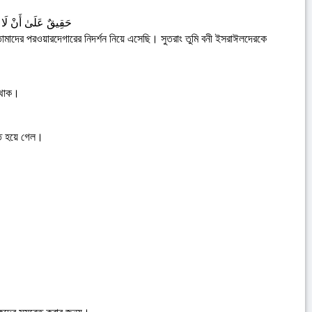
حَقِيقٌ عَلَىٰ أَنْ لَا أَ
োমাদের পরওয়ারদেগারের নিদর্শন নিয়ে এসেছি। সুতরাং তুমি বনী ইসরাঈলদেরকে
ে থাক।
িত হয়ে গেল।