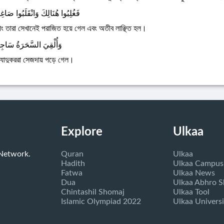
فَغُلِبُوا هُنَالِكَ وَانْقَلَبُوا صَاغِ
াং তারা সেখানেই পরাজিত হয়ে গেল এবং অতীব লাঞ্ছিত হল।
وَأُلْقِيَ السَّحَرَةُ سَاجِ
 যাদুকররা সেজদায় পড়ে গেল।
Explore
Ulkaa
 Network.
Quran
Ulkaa
Hadith
Ulkaa Campus
Fatwa
Ulkaa News
Dua
Ulkaa Abhro 
Chintashil Shomaj
Ulkaa Tool
Islamic Olympiad 2022
Ulkaa Universi