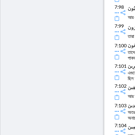
7:98
بُونَ
আর এ
7:99
ِرُونَ
তারা
َعُونَ
7:100
তাদে
পাকড়
ِرِينَ
7:101
এগুল
ছিল 
7:102
قِينَ
আর ত
دِينَ
7:103
অতঃপ
অনা
7:104
مِينَ