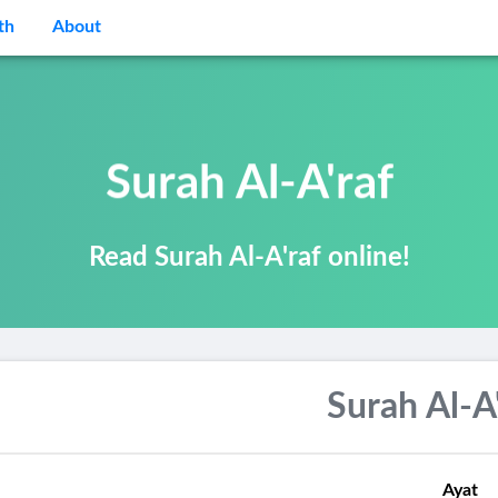
th
About
Surah Al-A'raf
Read Surah Al-A'raf online!
Surah Al-A
Ayat