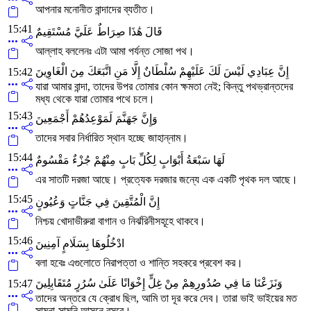
আপনার মনোনীত বান্দাদের ব্যতীত।
15:41
قَالَ هَٰذَا صِرَاطٌ عَلَيَّ مُسْتَقِيمٌ
আল্লাহ বললেনঃ এটা আমা পর্যন্ত সোজা পথ।
إِنَّ عِبَادِي لَيْسَ لَكَ عَلَيْهِمْ سُلْطَانٌ إِلَّا مَنِ اتَّبَعَكَ مِنَ الْغَاوِينَ
15:42
যারা আমার বান্দা, তাদের উপর তোমার কোন ক্ষমতা নেই; কিন্তু পথভ্রান্তদের
মধ্য থেকে যারা তোমার পথে চলে।
15:43
وَإِنَّ جَهَنَّمَ لَمَوْعِدُهُمْ أَجْمَعِينَ
তাদের সবার নির্ধারিত স্থান হচ্ছে জাহান্নাম।
15:44
لَهَا سَبْعَةُ أَبْوَابٍ لِكُلِّ بَابٍ مِنْهُمْ جُزْءٌ مَقْسُومٌ
এর সাতটি দরজা আছে। প্রত্যেক দরজার জন্যে এক একটি পৃথক দল আছে।
15:45
إِنَّ الْمُتَّقِينَ فِي جَنَّاتٍ وَعُيُونٍ
নিশ্চয় খোদাভীরুরা বাগান ও নির্ঝরিনীসহূহে থাকবে।
15:46
ادْخُلُوهَا بِسَلَامٍ آمِنِينَ
বলা হবেঃ এগুলোতে নিরাপত্তা ও শান্তি সহকরে প্রবেশ কর।
وَنَزَعْنَا مَا فِي صُدُورِهِمْ مِنْ غِلٍّ إِخْوَانًا عَلَىٰ سُرُرٍ مُتَقَابِلِينَ
15:47
তাদের অন্তরে যে ক্রোধ ছিল, আমি তা দূর করে দেব। তারা ভাই ভাইয়ের মত
সামনা-সামনি আসনে বসবে।