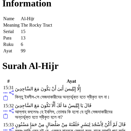
Information
Name
Al-Hijr
Meaning
The Rocky Tract
Serial
15
Para
13
Ruku
6
Ayat
99
Surah Al-Hijr
#
Ayat
15:31
إِلَّا إِبْلِيسَ أَبَىٰ أَنْ يَكُونَ مَعَ السَّاجِدِينَ
কিন্তু ইবলীস-সে সেজদাকারীদের অন্তর্ভূক্ত হতে স্বীকৃত হল না।
قَالَ يَا إِبْلِيسُ مَا لَكَ أَلَّا تَكُونَ مَعَ السَّاجِدِينَ
15:32
আল্লাহ বললেনঃ হে ইবলিস, তোমার কি হলো যে তুমি সেজদাকারীদের
অন্তর্ভূক্ত হতে স্বীকৃত হলে না?
قَالَ لَمْ أَكُنْ لِأَسْجُدَ لِبَشَرٍ خَلَقْتَهُ مِنْ صَلْصَالٍ مِنْ حَمَإٍ مَسْنُونٍ
15:33
বললঃ আমি এমন নই যে, একজন মানবকে সেজদা করব, যাকে আপনি পচা কর্দম