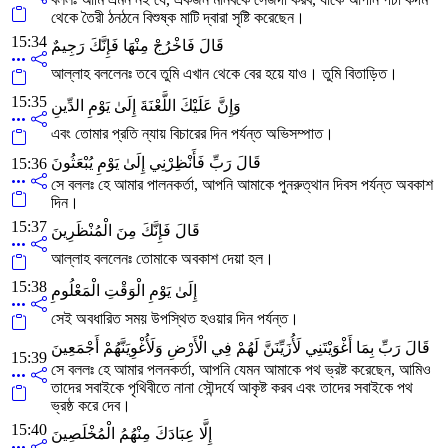
থেকে তৈরী ঠনঠনে বিশুষ্ক মাটি দ্বারা সৃষ্টি করেছেন।
15:34
قَالَ فَاخْرُجْ مِنْهَا فَإِنَّكَ رَجِيمٌ
আল্লাহ বললেনঃ তবে তুমি এখান থেকে বের হয়ে যাও। তুমি বিতাড়িত।
15:35
وَإِنَّ عَلَيْكَ اللَّعْنَةَ إِلَىٰ يَوْمِ الدِّينِ
এবং তোমার প্রতি ন্যায় বিচারের দিন পর্যন্ত অভিসম্পাত।
قَالَ رَبِّ فَأَنْظِرْنِي إِلَىٰ يَوْمِ يُبْعَثُونَ
15:36
সে বললঃ হে আমার পালনকর্তা, আপনি আমাকে পুনরুত্থান দিবস পর্যন্ত অবকাশ
দিন।
15:37
قَالَ فَإِنَّكَ مِنَ الْمُنْظَرِينَ
আল্লাহ বললেনঃ তোমাকে অবকাশ দেয়া হল।
15:38
إِلَىٰ يَوْمِ الْوَقْتِ الْمَعْلُومِ
সেই অবধারিত সময় উপস্থিত হওয়ার দিন পর্যন্ত।
قَالَ رَبِّ بِمَا أَغْوَيْتَنِي لَأُزَيِّنَنَّ لَهُمْ فِي الْأَرْضِ وَلَأُغْوِيَنَّهُمْ أَجْمَعِينَ
15:39
সে বললঃ হে আমার পলনকর্তা, আপনি যেমন আমাকে পথ ভ্রষ্ট করেছেন, আমিও
তাদের সবাইকে পৃথিবীতে নানা সৌন্দর্যে আকৃষ্ট করব এবং তাদের সবাইকে পথ
ভ্রষ্ঠ করে দেব।
15:40
إِلَّا عِبَادَكَ مِنْهُمُ الْمُخْلَصِينَ