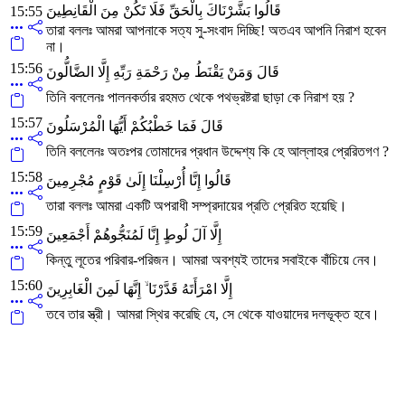
قَالُوا بَشَّرْنَاكَ بِالْحَقِّ فَلَا تَكُنْ مِنَ الْقَانِطِينَ
15:55
তারা বললঃ আমরা আপনাকে সত্য সু-সংবাদ দিচ্ছি! অতএব আপনি নিরাশ হবেন
না।
15:56
قَالَ وَمَنْ يَقْنَطُ مِنْ رَحْمَةِ رَبِّهِ إِلَّا الضَّالُّونَ
তিনি বললেনঃ পালনকর্তার রহমত থেকে পথভ্রষ্টরা ছাড়া কে নিরাশ হয় ?
15:57
قَالَ فَمَا خَطْبُكُمْ أَيُّهَا الْمُرْسَلُونَ
তিনি বললেনঃ অতঃপর তোমাদের প্রধান উদ্দেশ্য কি হে আল্লাহর প্রেরিতগণ ?
15:58
قَالُوا إِنَّا أُرْسِلْنَا إِلَىٰ قَوْمٍ مُجْرِمِينَ
তারা বললঃ আমরা একটি অপরাধী সম্প্রদায়ের প্রতি প্রেরিত হয়েছি।
15:59
إِلَّا آلَ لُوطٍ إِنَّا لَمُنَجُّوهُمْ أَجْمَعِينَ
কিন্তু লূতের পরিবার-পরিজন। আমরা অবশ্যই তাদের সবাইকে বাঁচিয়ে নেব।
15:60
إِلَّا امْرَأَتَهُ قَدَّرْنَا ۙ إِنَّهَا لَمِنَ الْغَابِرِينَ
তবে তার স্ত্রী। আমরা স্থির করেছি যে, সে থেকে যাওয়াদের দলভূক্ত হবে।