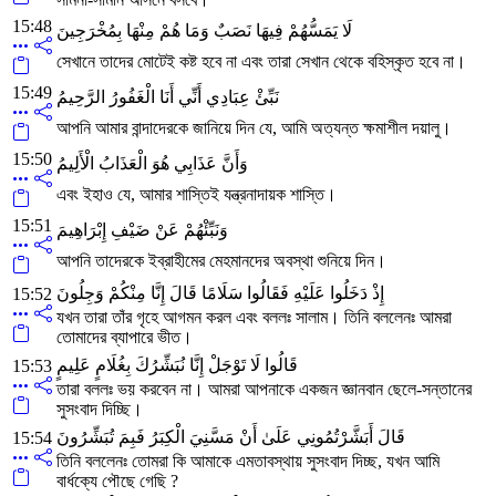
15:48
لَا يَمَسُّهُمْ فِيهَا نَصَبٌ وَمَا هُمْ مِنْهَا بِمُخْرَجِينَ
সেখানে তাদের মোটেই কষ্ট হবে না এবং তারা সেখান থেকে বহিস্কৃত হবে না।
15:49
نَبِّئْ عِبَادِي أَنِّي أَنَا الْغَفُورُ الرَّحِيمُ
আপনি আমার বান্দাদেরকে জানিয়ে দিন যে, আমি অত্যন্ত ক্ষমাশীল দয়ালু।
15:50
وَأَنَّ عَذَابِي هُوَ الْعَذَابُ الْأَلِيمُ
এবং ইহাও যে, আমার শাস্তিই যন্ত্রনাদায়ক শাস্তি।
15:51
وَنَبِّئْهُمْ عَنْ ضَيْفِ إِبْرَاهِيمَ
আপনি তাদেরকে ইব্রাহীমের মেহমানদের অবস্থা শুনিয়ে দিন।
إِذْ دَخَلُوا عَلَيْهِ فَقَالُوا سَلَامًا قَالَ إِنَّا مِنْكُمْ وَجِلُونَ
15:52
যখন তারা তাঁর গৃহে আগমন করল এবং বললঃ সালাম। তিনি বললেনঃ আমরা
তোমাদের ব্যাপারে ভীত।
قَالُوا لَا تَوْجَلْ إِنَّا نُبَشِّرُكَ بِغُلَامٍ عَلِيمٍ
15:53
তারা বললঃ ভয় করবেন না। আমরা আপনাকে একজন জ্ঞানবান ছেলে-সন্তানের
সুসংবাদ দিচ্ছি।
قَالَ أَبَشَّرْتُمُونِي عَلَىٰ أَنْ مَسَّنِيَ الْكِبَرُ فَبِمَ تُبَشِّرُونَ
15:54
তিনি বললেনঃ তোমরা কি আমাকে এমতাবস্থায় সুসংবাদ দিচ্ছ, যখন আমি
বার্ধক্যে পৌছে গেছি ?