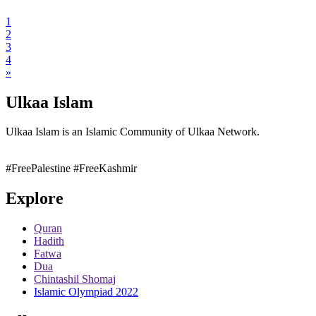
1
2
3
4
»
Ulkaa Islam
Ulkaa Islam is an Islamic Community of Ulkaa Network.
#FreePalestine
#FreeKashmir
Explore
Quran
Hadith
Fatwa
Dua
Chintashil Shomaj
Islamic Olympiad 2022