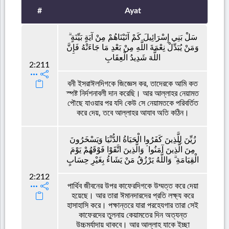
#
Ayat
سَلْ بَنِي إِسْرَائِيلَ كَمْ آتَيْنَاهُمْ مِنْ آيَةٍ بَيِّنَةٍ ۗ
وَمَنْ يُبَدِّلْ نِعْمَةَ اللَّهِ مِنْ بَعْدِ مَا جَاءَتْهُ فَإِنَّ
اللَّهَ شَدِيدُ الْعِقَابِ
2:211
বনী ইসরাঈলদিগকে জিজ্ঞেস কর, তাদেরকে আমি কত
স্পষ্ট নির্দশনাবলী দান করেছি। আর আল্লাহর নেয়ামত
পৌছে যাওয়ার পর যদি কেউ সে নেয়ামতকে পরিবর্তিত
করে দেয়, তবে আল্লাহর আযাব অতি কঠিন।
زُيِّنَ لِلَّذِينَ كَفَرُوا الْحَيَاةُ الدُّنْيَا وَيَسْخَرُونَ
مِنَ الَّذِينَ آمَنُوا ۘ وَالَّذِينَ اتَّقَوْا فَوْقَهُمْ يَوْمَ
الْقِيَامَةِ ۗ وَاللَّهُ يَرْزُقُ مَنْ يَشَاءُ بِغَيْرِ حِسَابٍ
2:212
পার্থিব জীবনের উপর কাফেরদিগকে উম্মত্ত করে দেয়া
হয়েছে। আর তারা ঈমানদারদের প্রতি লক্ষ্য করে
হাসাহাসি করে। পক্ষান্তরে যারা পরহেযগার তারা সেই
কাফেরদের তুলনায় কেয়ামতের দিন অত্যন্ত
উচ্চমর্যাদায় থাকবে। আর আল্লাহ যাকে ইচ্ছা