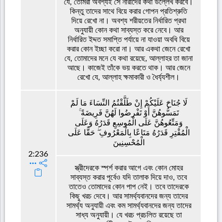
যে, তোমরা অবশ্যই সে নারীদের কথা উল্লেখ করবে।
কিন্তু তাদের সাথে বিয়ে করার গোপন প্রতিশ্রুতি
দিয়ে রেখো না। অবশ্য শরীয়তের নির্ধারিত প্রথা
অনুযায়ী কোন কথা সাব্যস্ত করে নেবে। আর
নির্ধারিত ইদ্দত সমাপ্তি পর্যায়ে না যাওয়া অবধি বিয়ে
করার কোন ইচ্ছা করো না। আর একথা জেনে রেখো
যে, তোমাদের মনে যে কথা রয়েছে, আল্লাহর তা জানা
আছে। কাজেই তাঁকে ভয় করতে থাক। আর জেনে
রেখো যে, আল্লাহ ক্ষমাকারী ও ধৈর্য্যশীল।
لَا جُنَاحَ عَلَيْكُمْ إِنْ طَلَّقْتُمُ النِّسَاءَ مَا لَمْ
تَمَسُّوهُنَّ أَوْ تَفْرِضُوا لَهُنَّ فَرِيضَةً ۚ
وَمَتِّعُوهُنَّ عَلَى الْمُوسِعِ قَدَرُهُ وَعَلَى
الْمُقْتِرِ قَدَرُهُ مَتَاعًا بِالْمَعْرُوفِ ۖ حَقًّا عَلَى
الْمُحْسِنِينَ
2:236
স্ত্রীদেরকে স্পর্শ করার আগে এবং কোন মোহর
সাব্যস্ত করার পূর্বেও যদি তালাক দিয়ে দাও, তবে
তাতেও তোমাদের কোন পাপ নেই। তবে তাদেরকে
কিছু খরচ দেবে। আর সামর্থ্যবানদের জন্য তাদের
সামর্থ্য অনুযায়ী এবং কম সামর্থ্যবানদের জন্য তাদের
সাধ্য অনুযায়ী। যে খরচ প্রচলিত রয়েছে তা