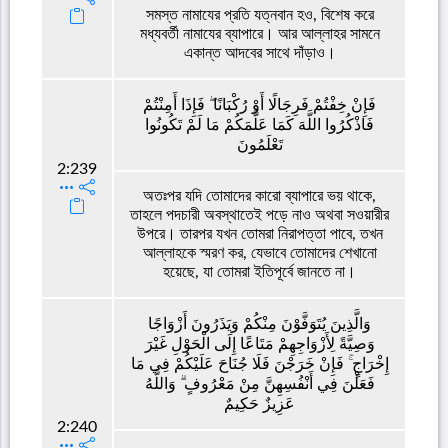
সমস্ত নামাযের প্রতি যত্নবান হও, বিশেষ করে
মধ্যবর্তী নামাযের ব্যাপারে। আর আল্লাহর সামনে
একান্ত আদবের সাথে দাঁড়াও।
فَإِنْ خِفْتُمْ فَرِجَالًا أَوْ رُكْبَانًا ۖ فَإِذَا أَمِنْتُمْ
فَاذْكُرُوا اللَّهَ كَمَا عَلَّمَكُمْ مَا لَمْ تَكُونُوا
تَعْلَمُونَ
2:239
অতঃপর যদি তোমাদের কারো ব্যাপারে ভয় থাকে,
তাহলে পদচারী অবস্থাতেই পড়ে নাও অথবা সওয়ারীর
উপরে। তারপর যখন তোমরা নিরাপত্তা পাবে, তখন
আল্লাহকে স্মরণ কর, যেভাবে তোমাদের শেখানো
হয়েছে, যা তোমরা ইতিপূর্বে জানতে না।
وَالَّذِينَ يُتَوَفَّوْنَ مِنْكُمْ وَيَذَرُونَ أَزْوَاجًا
وَصِيَّةً لِأَزْوَاجِهِمْ مَتَاعًا إِلَى الْحَوْلِ غَيْرَ
إِخْرَاجٍ ۚ فَإِنْ خَرَجْنَ فَلَا جُنَاحَ عَلَيْكُمْ فِي مَا
فَعَلْنَ فِي أَنْفُسِهِنَّ مِنْ مَعْرُوفٍ ۗ وَاللَّهُ
عَزِيزٌ حَكِيمٌ
2:240