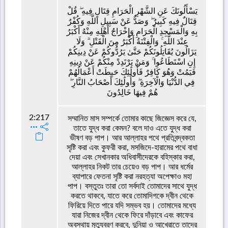
يَسْأَلُونَكَ عَنِ الشَّهْرِ الْحَرَامِ قِتَالٍ فِيهِ ۖ قُلْ
قِتَالٌ فِيهِ كَبِيرٌ ۖ وَصَدٌّ عَنْ سَبِيلِ اللَّهِ وَكُفْرٌ
بِهِ وَالْمَسْجِدِ الْحَرَامِ وَإِخْرَاجُ أَهْلِهِ مِنْهُ أَكْبَرُ
عِنْدَ اللَّهِ ۚ وَالْفِتْنَةُ أَكْبَرُ مِنَ الْقَتْلِ ۗ وَلَا
يَزَالُونَ يُقَاتِلُونَكُمْ حَتَّىٰ يَرُدُّوكُمْ عَنْ دِينِكُمْ
إِنِ اسْتَطَاعُوا ۚ وَمَنْ يَرْتَدِدْ مِنْكُمْ عَنْ دِينِهِ
فَيَمُتْ وَهُوَ كَافِرٌ فَأُولَٰئِكَ حَبِطَتْ أَعْمَالُهُمْ
فِي الدُّنْيَا وَالْآخِرَةِ ۖ وَأُولَٰئِكَ أَصْحَابُ النَّارِ ۖ
هُمْ فِيهَا خَالِدُونَ
2:217
সম্মানিত মাস সম্পর্কে তোমার কাছে জিজ্ঞেস করে যে,
তাতে যুদ্ধ করা কেমন? বলে দাও এতে যুদ্ধ করা
ভীষণ বড় পাপ। আর আল্লাহর পথে প্রতিবন্দ্বকতা
সৃষ্টি করা এবং কুফরী করা, মসজিদে-হারামের পথে বাধা
দেয়া এবং সেখানকার অধিবাসীদেরকে বহিস্কার করা,
আল্লাহর নিকট তার চেয়েও বড় পাপ। আর ধর্মের
ব্যাপারে ফেতনা সৃষ্টি করা নরহত্যা অপেক্ষাও মহা
পাপ। বস্তুতঃ তারা তো সর্বদাই তোমাদের সাথে যুদ্ধ
করতে থাকবে, যাতে করে তোমাদিগকে দ্বীন থেকে
ফিরিয়ে দিতে পারে যদি সম্ভব হয়। তোমাদের মধ্যে
যারা নিজের দ্বীন থেকে ফিরে দাঁড়াবে এবং কাফের
অবস্থায় মৃত্যুবরণ করবে, দুনিয়া ও আখেরাতে তাদের