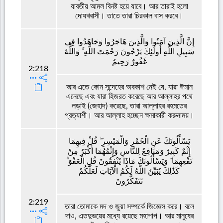
যাবতীয় আমল বিনষ্ট হয়ে যাবে। আর তারাই হলো
দোযখবাসী। তাতে তারা চিরকাল বাস করবে।
إِنَّ الَّذِينَ آمَنُوا وَالَّذِينَ هَاجَرُوا وَجَاهَدُوا فِي
سَبِيلِ اللَّهِ أُولَٰئِكَ يَرْجُونَ رَحْمَتَ اللَّهِ ۚ وَاللَّهُ
غَفُورٌ رَحِيمٌ
2:218
আর এতে কোন সন্দেহের অবকাশ নেই যে, যারা ঈমান
এনেছে এবং যারা হিজরত করেছে আর আল্লাহর পথে
লড়াই (জেহাদ) করেছে, তারা আল্লাহর রহমতের
প্রত্যাশী। আর আল্লাহ হচ্ছেন ক্ষমাকারী করুনাময়।
يَسْأَلُونَكَ عَنِ الْخَمْرِ وَالْمَيْسِرِ ۖ قُلْ فِيهِمَا
إِثْمٌ كَبِيرٌ وَمَنَافِعُ لِلنَّاسِ وَإِثْمُهُمَا أَكْبَرُ مِنْ
نَفْعِهِمَا ۗ وَيَسْأَلُونَكَ مَاذَا يُنْفِقُونَ قُلِ الْعَفْوَ ۗ
كَذَٰلِكَ يُبَيِّنُ اللَّهُ لَكُمُ الْآيَاتِ لَعَلَّكُمْ
تَتَفَكَّرُونَ
2:219
তারা তোমাকে মদ ও জুয়া সম্পর্কে জিজ্ঞেস করে। বলে
দাও, এতদুভয়ের মধ্যে রয়েছে মহাপাপ। আর মানুষের