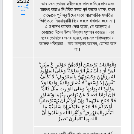
2:232
আর যখন তোমরা স্ত্রীদেরকে তালাক দিয়ে দাও এবং
তারপর তারাও নির্ধারিত ইদ্দত পূর্ন করতে থাকে, তখন
তাদেরকে পূর্ব স্বামীদের সাথে পারস্পরিক সম্মতির
ভিত্তিতে নিয়মানুযায়ী বিয়ে করতে বাধাদান করো না।
এ উপদেশ তাকেই দেয়া হচ্ছে, যে আল্লাহ ও
কেয়ামত দিনের উপর বিশ্বাস স্থাপন করেছে। এর
মধ্যে তোমাদের জন্য রয়েছে একান্ত পরিশুদ্ধতা ও
অনেক পবিত্রতা। আর আল্লাহ জানেন, তোমরা জান
না।
وَالْوَالِدَاتُ يُرْضِعْنَ أَوْلَادَهُنَّ حَوْلَيْنِ كَامِلَيْنِ ۖ
لِمَنْ أَرَادَ أَنْ يُتِمَّ الرَّضَاعَةَ ۚ وَعَلَى الْمَوْلُودِ
لَهُ رِزْقُهُنَّ وَكِسْوَتُهُنَّ بِالْمَعْرُوفِ ۚ لَا تُكَلَّفُ
نَفْسٌ إِلَّا وُسْعَهَا ۚ لَا تُضَارَّ وَالِدَةٌ بِوَلَدِهَا وَلَا
مَوْلُودٌ لَهُ بِوَلَدِهِ ۚ وَعَلَى الْوَارِثِ مِثْلُ ذَٰلِكَ ۗ
فَإِنْ أَرَادَا فِصَالًا عَنْ تَرَاضٍ مِنْهُمَا وَتَشَاوُرٍ
فَلَا جُنَاحَ عَلَيْهِمَا ۗ وَإِنْ أَرَدْتُمْ أَنْ تَسْتَرْضِعُوا
أَوْلَادَكُمْ فَلَا جُنَاحَ عَلَيْكُمْ إِذَا سَلَّمْتُمْ مَا
آتَيْتُمْ بِالْمَعْرُوفِ ۗ وَاتَّقُوا اللَّهَ وَاعْلَمُوا أَنَّ
اللَّهَ بِمَا تَعْمَلُونَ بَصِيرٌ
আর সন্তানবতী নারীরা তাদের সন্তানদেরকে পূর্ন