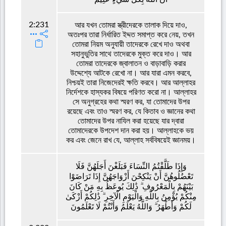
2:231
আর যখন তোমরা স্ত্রীদেরকে তালাক দিয়ে দাও,
অতঃপর তারা নির্ধারিত ইদ্দত সমাপ্ত করে নেয়, তখন
তোমরা নিয়ম অনুযায়ী তাদেরকে রেখে দাও অথবা
সহানুভুতির সাথে তাদেরকে মুক্ত করে দাও। আর
তোমরা তাদেরকে জ্বালাতন ও বাড়াবাড়ি করার
উদ্দেশ্যে আটকে রেখো না। আর যারা এমন করবে,
নিশ্চয়ই তারা নিজেদেরই ক্ষতি করবে। আর আল্লাহর
নির্দেশকে হাস্যকর বিষয়ে পরিণত করো না। আল্লাহর
সে অনুগ্রহের কথা স্মরণ কর, যা তোমাদের উপর
রয়েছে এবং তাও স্মরণ কর, যে কিতাব ও জ্ঞানের কথা
তোমাদের উপর নাযিল করা হয়েছে যার দ্বারা
তোমাদেরকে উপদেশ দান করা হয়। আল্লাহকে ভয়
কর এবং জেনে রাখ যে, আল্লাহ সর্ববিষয়েই জ্ঞানময়।
وَإِذَا طَلَّقْتُمُ النِّسَاءَ فَبَلَغْنَ أَجَلَهُنَّ فَلَا
تَعْضُلُوهُنَّ أَنْ يَنْكِحْنَ أَزْوَاجَهُنَّ إِذَا تَرَاضَوْا
بَيْنَهُمْ بِالْمَعْرُوفِ ۗ ذَٰلِكَ يُوعَظُ بِهِ مَنْ كَانَ
مِنْكُمْ يُؤْمِنُ بِاللَّهِ وَالْيَوْمِ الْآخِرِ ۗ ذَٰلِكُمْ أَزْكَىٰ
لَكُمْ وَأَطْهَرُ ۗ وَاللَّهُ يَعْلَمُ وَأَنْتُمْ لَا تَعْلَمُونَ