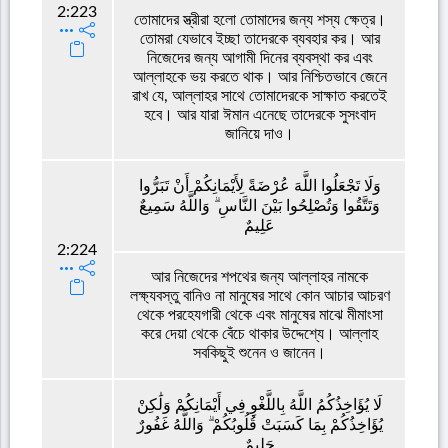
2:223
তোমাদের স্ত্রীরা হলো তোমাদের জন্য শস্য ক্ষেত্র।
তোমরা যেভাবে ইচ্ছা তাদেরকে ব্যবহার কর। আর
নিজেদের জন্য আগামী দিনের ব্যবস্থা কর এবং
আল্লাহকে ভয় করতে থাক। আর নিশ্চিতভাবে জেনে
রাখ যে, আল্লাহর সাথে তোমাদেরকে সাক্ষাত করতেই
হবে। আর যারা ঈমান এনেছে তাদেরকে সুসংবাদ
জানিয়ে দাও।
وَلَا تَجْعَلُوا اللَّهَ عُرْضَةً لِأَيْمَانِكُمْ أَنْ تَبَرُّوا
وَتَتَّقُوا وَتُصْلِحُوا بَيْنَ النَّاسِ ۗ وَاللَّهُ سَمِيعٌ
عَلِيمٌ
2:224
আর নিজেদের শপথের জন্য আল্লাহর নামকে
লক্ষ্যবস্তু বানিও না মানুষের সাথে কোন আচার আচরণ
থেকে পরহেযগারী থেকে এবং মানুষের মাঝে মীমাংসা
করে দেয়া থেকে বেঁচে থাকার উদ্দেশ্যে। আল্লাহ
সবকিছুই শুনেন ও জানেন।
لَا يُؤَاخِذُكُمُ اللَّهُ بِاللَّغْوِ فِي أَيْمَانِكُمْ وَلَٰكِنْ
يُؤَاخِذُكُمْ بِمَا كَسَبَتْ قُلُوبُكُمْ ۗ وَاللَّهُ غَفُورٌ
حَلِيمٌ