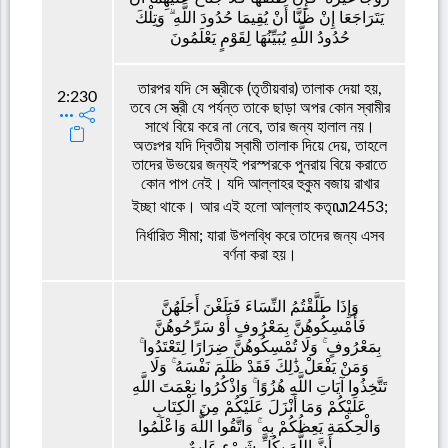
يَتَرَاجَعَا إِنْ ظَنَّا أَنْ يُقِيمَا حُدُودَ اللَّهِ ۗ وَتِلْكَ
حُدُودُ اللَّهِ يُبَيِّنُهَا لِقَوْمٍ يَعْلَمُونَ
তারপর যদি সে স্ত্রীকে (তৃতীয়বার) তালাক দেয়া হয়,
2:230
তবে সে স্ত্রী যে পর্যন্ত তাকে ছাড়া অপর কোন স্বামীর
সাথে বিয়ে করে না নেবে, তার জন্য হালাল নয়।
অতঃপর যদি দ্বিতীয় স্বামী তালাক দিয়ে দেয়, তাহলে
তাদের উভয়ের জন্যই পরস্পরকে পুনরায় বিয়ে করাতে
কোন পাপ নেই। যদি আল্লাহর হুকুম বজায় রাখার
ইচ্ছা থাকে। আর এই হলো আল্লাহ কতৃꦣ2453;
নির্ধারিত সীমা; যারা উপলব্ধি করে তাদের জন্য এসব
বর্ণনা করা হয়।
وَإِذَا طَلَّقْتُمُ النِّسَاءَ فَبَلَغْنَ أَجَلَهُنَّ
فَأَمْسِكُوهُنَّ بِمَعْرُوفٍ أَوْ سَرِّحُوهُنَّ
بِمَعْرُوفٍ ۚ وَلَا تُمْسِكُوهُنَّ ضِرَارًا لِتَعْتَدُوا ۚ
وَمَنْ يَفْعَلْ ذَٰلِكَ فَقَدْ ظَلَمَ نَفْسَهُ ۚ وَلَا
تَتَّخِذُوا آيَاتِ اللَّهِ هُزُوًا ۚ وَاذْكُرُوا نِعْمَتَ اللَّهِ
عَلَيْكُمْ وَمَا أَنْزَلَ عَلَيْكُمْ مِنَ الْكِتَابِ
وَالْحِكْمَةِ يَعِظُكُمْ بِهِ ۚ وَاتَّقُوا اللَّهَ وَاعْلَمُوا
أَنَّ اللَّهَ بِكُلِّ شَيْءٍ عَلِيمٌ