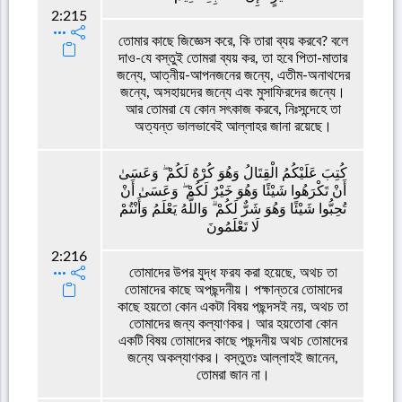
2:215
তোমার কাছে জিজ্ঞেস করে, কি তারা ব্যয় করবে? বলে
দাও-যে বস্তুই তোমরা ব্যয় কর, তা হবে পিতা-মাতার
জন্যে, আত্নীয়-আপনজনের জন্যে, এতীম-অনাথদের
জন্যে, অসহায়দের জন্যে এবং মুসাফিরদের জন্যে।
আর তোমরা যে কোন সৎকাজ করবে, নিঃসন্দেহে তা
অত্যন্ত ভালভাবেই আল্লাহর জানা রয়েছে।
كُتِبَ عَلَيْكُمُ الْقِتَالُ وَهُوَ كُرْهٌ لَكُمْ ۖ وَعَسَىٰ
أَنْ تَكْرَهُوا شَيْئًا وَهُوَ خَيْرٌ لَكُمْ ۖ وَعَسَىٰ أَنْ
تُحِبُّوا شَيْئًا وَهُوَ شَرٌّ لَكُمْ ۗ وَاللَّهُ يَعْلَمُ وَأَنْتُمْ
لَا تَعْلَمُونَ
2:216
তোমাদের উপর যুদ্ধ ফরয করা হয়েছে, অথচ তা
তোমাদের কাছে অপছন্দনীয়। পক্ষান্তরে তোমাদের
কাছে হয়তো কোন একটা বিষয় পছন্দসই নয়, অথচ তা
তোমাদের জন্য কল্যাণকর। আর হয়তোবা কোন
একটি বিষয় তোমাদের কাছে পছন্দনীয় অথচ তোমাদের
জন্যে অকল্যাণকর। বস্তুতঃ আল্লাহই জানেন,
তোমরা জান না।