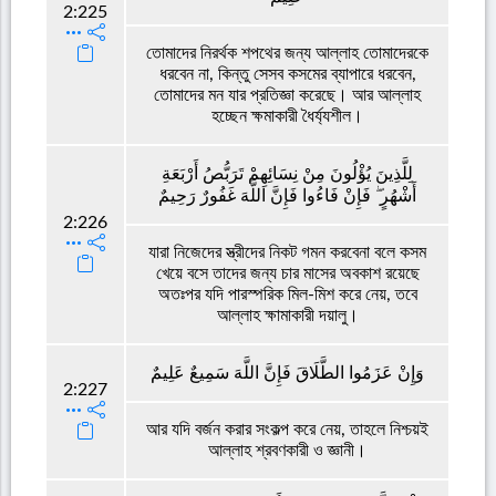
2:225
তোমাদের নিরর্থক শপথের জন্য আল্লাহ তোমাদেরকে
ধরবেন না, কিন্তু সেসব কসমের ব্যাপারে ধরবেন,
তোমাদের মন যার প্রতিজ্ঞা করেছে। আর আল্লাহ
হচ্ছেন ক্ষমাকারী ধৈর্য্যশীল।
لِلَّذِينَ يُؤْلُونَ مِنْ نِسَائِهِمْ تَرَبُّصُ أَرْبَعَةِ
أَشْهُرٍ ۖ فَإِنْ فَاءُوا فَإِنَّ اللَّهَ غَفُورٌ رَحِيمٌ
2:226
যারা নিজেদের স্ত্রীদের নিকট গমন করবেনা বলে কসম
খেয়ে বসে তাদের জন্য চার মাসের অবকাশ রয়েছে
অতঃপর যদি পারস্পরিক মিল-মিশ করে নেয়, তবে
আল্লাহ ক্ষামাকারী দয়ালু।
وَإِنْ عَزَمُوا الطَّلَاقَ فَإِنَّ اللَّهَ سَمِيعٌ عَلِيمٌ
2:227
আর যদি বর্জন করার সংকল্প করে নেয়, তাহলে নিশ্চয়ই
আল্লাহ শ্রবণকারী ও জ্ঞানী।