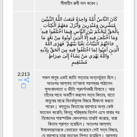
সীমাহীন রুযী দান করেন।
كَانَ النَّاسُ أُمَّةً وَاحِدَةً فَبَعَثَ اللَّهُ النَّبِيِّينَ
مُبَشِّرِينَ وَمُنْذِرِينَ وَأَنْزَلَ مَعَهُمُ الْكِتَابَ
بِالْحَقِّ لِيَحْكُمَ بَيْنَ النَّاسِ فِيمَا اخْتَلَفُوا فِيهِ ۚ
وَمَا اخْتَلَفَ فِيهِ إِلَّا الَّذِينَ أُوتُوهُ مِنْ بَعْدِ مَا
جَاءَتْهُمُ الْبَيِّنَاتُ بَغْيًا بَيْنَهُمْ ۖ فَهَدَى اللَّهُ
الَّذِينَ آمَنُوا لِمَا اخْتَلَفُوا فِيهِ مِنَ الْحَقِّ بِإِذْنِهِ
ۗ وَاللَّهُ يَهْدِي مَنْ يَشَاءُ إِلَىٰ صِرَاطٍ
مُسْتَقِيمٍ
2:213
সকল মানুষ একই জাতি সত্তার অন্তর্ভুক্ত ছিল।
অতঃপর আল্লাহ তা’আলা পয়গম্বর পাঠালেন
সুসংবাদদাতা ও ভীতি প্রদর্শনকরী হিসাবে। আর
তাঁদের সাথে অবর্তীণ করলেন সত্য কিতাব, যাতে
মানুষের মাঝে বিতর্কমূলক বিষয়ে মীমাংসা করতে
পারেন। বস্তুতঃ কিতাবের ব্যাপারে অন্য কেউ
মতভেদ করেনি; কিন্তু পরিষ্কার নির্দেশ এসে যাবার পর
নিজেদের পারস্পরিক জেদবশতঃ তারাই করেছে, যারা
কিতাব প্রাপ্ত হয়েছিল। অতঃপর আল্লাহ
ঈমানদারদেরকে হেদায়েত করেছেন সেই সত্য বিষয়ে,
যে ব্যাপারে তারা মতভেদ লিপ্ত হয়েছিল। আল্লাহ