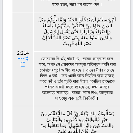
যাকে ইচ্ছা, সরল পথ বাতলে দেন।
أَمْ حَسِبْتُمْ أَنْ تَدْخُلُوا الْجَنَّةَ وَلَمَّا يَأْتِكُمْ مَثَلُ
الَّذِينَ خَلَوْا مِنْ قَبْلِكُمْ ۖ مَسَّتْهُمُ الْبَأْسَاءُ
وَالضَّرَّاءُ وَزُلْزِلُوا حَتَّىٰ يَقُولَ الرَّسُولُ
وَالَّذِينَ آمَنُوا مَعَهُ مَتَىٰ نَصْرُ اللَّهِ ۗ أَلَا إِنَّ
نَصْرَ اللَّهِ قَرِيبٌ
2:214
তোমাদের কি এই ধারণা যে, তোমরা জান্নাতে চলে
যাবে, অথচ সে লোকদের অবস্থা অতিক্রম করনি যারা
তোমাদের পূর্বে অতীত হয়েছে। তাদের উপর এসেছে
বিপদ ও কষ্ট। আর এমনি ভাবে শিহরিত হতে হয়েছে
যাতে নবী ও তাঁর প্রতি যারা ঈমান এনেছিল তাদেরকে
পর্যন্ত একথা বলতে হয়েছে যে, কখন আসবে
আল্লাহর সাহায্যে! তোমরা শোনে নাও, আল্লাহর
সাহায্যে একান্তই নিকটবর্তী।
يَسْأَلُونَكَ مَاذَا يُنْفِقُونَ ۖ قُلْ مَا أَنْفَقْتُمْ مِنْ
خَيْرٍ فَلِلْوَالِدَيْنِ وَالْأَقْرَبِينَ وَالْيَتَامَىٰ
وَالْمَسَاكِينِ وَابْنِ السَّبِيلِ ۗ وَمَا تَفْعَلُوا مِنْ
خَيْرٍ فَإِنَّ اللَّهَ بِهِ عَلِيمٌ