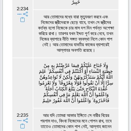
خَبِيرٌ
2:234
আর তোমাদের মধ্যে যারা মৃত্যুবরণ করবে এবং
নিজেদের স্ত্রীদেরকে ছেড়ে যাবে, তখন সে স্ত্রীদের
কর্তব্য হলো নিজেকে চার মাস দশ দিন পর্যন্ত অপেক্ষা
করিয়ে রাখা। তারপর যখন ইদ্দত পূর্ণ করে নেবে, তখন
নিজের ব্যাপারে নীতি সঙ্গত ব্যবস্থা নিলে কোন পাপ
নেই। আর তোমাদের যাবতীয় কাজের ব্যাপারেই
আল্লাহর অবগতি রয়েছে।
وَلَا جُنَاحَ عَلَيْكُمْ فِيمَا عَرَّضْتُمْ بِهِ مِنْ
خِطْبَةِ النِّسَاءِ أَوْ أَكْنَنْتُمْ فِي أَنْفُسِكُمْ ۚ عَلِمَ
اللَّهُ أَنَّكُمْ سَتَذْكُرُونَهُنَّ وَلَٰكِنْ لَا تُوَاعِدُوهُنَّ
سِرًّا إِلَّا أَنْ تَقُولُوا قَوْلًا مَعْرُوفًا ۚ وَلَا تَعْزِمُوا
عُقْدَةَ النِّكَاحِ حَتَّىٰ يَبْلُغَ الْكِتَابُ أَجَلَهُ ۚ
وَاعْلَمُوا أَنَّ اللَّهَ يَعْلَمُ مَا فِي أَنْفُسِكُمْ
فَاحْذَرُوهُ ۚ وَاعْلَمُوا أَنَّ اللَّهَ غَفُورٌ حَلِيمٌ
2:235
আর যদি তোমরা আকার ইঙ্গিতে সে নারীর বিয়ের
পয়গাম দাও, কিংবা নিজেদের মনে গোপন রাখ, তবে
তাতেও তোমাদের কোন পাপ নেই, আল্লাহ জানেন