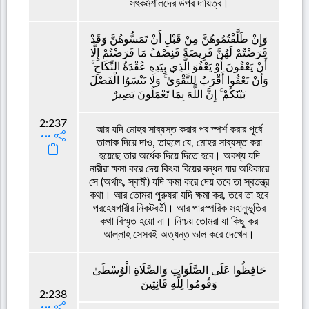
সৎকর্মশীলদের উপর দায়িত্ব।
وَإِنْ طَلَّقْتُمُوهُنَّ مِنْ قَبْلِ أَنْ تَمَسُّوهُنَّ وَقَدْ
فَرَضْتُمْ لَهُنَّ فَرِيضَةً فَنِصْفُ مَا فَرَضْتُمْ إِلَّا
أَنْ يَعْفُونَ أَوْ يَعْفُوَ الَّذِي بِيَدِهِ عُقْدَةُ النِّكَاحِ ۚ
وَأَنْ تَعْفُوا أَقْرَبُ لِلتَّقْوَىٰ ۚ وَلَا تَنْسَوُا الْفَضْلَ
بَيْنَكُمْ ۚ إِنَّ اللَّهَ بِمَا تَعْمَلُونَ بَصِيرٌ
2:237
আর যদি মোহর সাব্যস্ত করার পর স্পর্শ করার পূর্বে
তালাক দিয়ে দাও, তাহলে যে, মোহর সাব্যস্ত করা
হয়েছে তার অর্ধেক দিয়ে দিতে হবে। অবশ্য যদি
নারীরা ক্ষমা করে দেয় কিংবা বিয়ের বন্ধন যার অধিকারে
সে (অর্থাৎ, স্বামী) যদি ক্ষমা করে দেয় তবে তা স্বতন্ত্র
কথা। আর তোমরা পুরুষরা যদি ক্ষমা কর, তবে তা হবে
পরহেযগারীর নিকটবর্তী। আর পারস্পরিক সহানুভূতির
কথা বিস্মৃত হয়ো না। নিশ্চয় তোমরা যা কিছু কর
আল্লাহ সেসবই অত্যন্ত ভাল করে দেখেন।
حَافِظُوا عَلَى الصَّلَوَاتِ وَالصَّلَاةِ الْوُسْطَىٰ
وَقُومُوا لِلَّهِ قَانِتِينَ
2:238