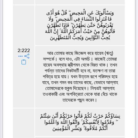
وَيَسْأَلُونَكَ عَنِ الْمَحِيضِ ۖ قُلْ هُوَ أَذًى
فَاعْتَزِلُوا النِّسَاءَ فِي الْمَحِيضِ ۖ وَلَا
تَقْرَبُوهُنَّ حَتَّىٰ يَطْهُرْنَ ۖ فَإِذَا تَطَهَّرْنَ
فَأْتُوهُنَّ مِنْ حَيْثُ أَمَرَكُمُ اللَّهُ ۚ إِنَّ اللَّهَ
يُحِبُّ التَّوَّابِينَ وَيُحِبُّ الْمُتَطَهِّرِينَ
2:222
আর তোমার কাছে জিজ্ঞেস করে হায়েয (ঋতু)
সম্পর্কে। বলে দাও, এটা অশুচি। কাজেই তোমরা
হায়েয অবস্থায় স্ত্রীগমন থেকে বিরত থাক। তখন
পর্যন্ত তাদের নিকটবর্তী হবে না, যতক্ষণ না তারা
পবিত্র হয়ে যায়। যখন উত্তম রূপে পরিশুদ্ধ হয়ে
যাবে, তখন গমন কর তাদের কাছে, যেভাবে আল্লাহ
তোমাদেরকে হুকুম দিয়েছেন। নিশ্চয়ই আল্লাহ
তওবাকারী এবং অপবিত্রতা থেকে যারা বেঁচে থাকে
তাদেরকে পছন্দ করেন।
نِسَاؤُكُمْ حَرْثٌ لَكُمْ فَأْتُوا حَرْثَكُمْ أَنَّىٰ شِئْتُمْ
ۖ وَقَدِّمُوا لِأَنْفُسِكُمْ ۚ وَاتَّقُوا اللَّهَ وَاعْلَمُوا
أَنَّكُمْ مُلَاقُوهُ ۗ وَبَشِّرِ الْمُؤْمِنِينَ