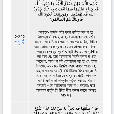
حُدُودَ اللَّهِ ۖ فَإِنْ خِفْتُمْ أَلَّا يُقِيمَا حُدُودَ اللَّهِ
فَلَا جُنَاحَ عَلَيْهِمَا فِيمَا افْتَدَتْ بِهِ ۗ تِلْكَ حُدُودُ
اللَّهِ فَلَا تَعْتَدُوهَا ۚ وَمَنْ يَتَعَدَّ حُدُودَ اللَّهِ
فَأُولَٰئِكَ هُمُ الظَّالِمُونَ
তালাকে-‘রাজঈ’ হ’ল দুবার পর্যন্ত তারপর হয়
2:229
নিয়মানুযায়ী রাখবে, না হয় সহৃদয়তার সঙ্গে বর্জন
করবে। আর নিজের দেয়া সম্পদ থেকে কিছু ফিরিয়ে
নেয়া তোমাদের জন্য জায়েয নয় তাদের কাছ থেকে।
কিন্তু যে ক্ষেত্রে স্বামী ও স্ত্রী উভয়েই এ ব্যাপারে
ভয় করে যে, তারা আল্লাহর নির্দেশ বজায় রাখতে
পারবে না, অতঃপর যদি তোমাদের ভয় হয় যে, তারা
উভয়েই আল্লাহর নির্দেশ বজায় রাখতে পারবে না,
তাহলে সেক্ষেত্রে স্ত্রী যদি বিনিময় দিয়ে অব্যাহতি
নিয়ে নেয়, তবে উভয়ের মধ্যে কারোরই কোন পাপ
নেই। এই হলো আল্লাহ কর্তৃক নির্ধারিত সীমা।
কাজেই একে অতিক্রম করো না। বস্তুতঃ যারা
আল্লাহ কর্তৃক নির্ধারিত সীমা লঙ্ঘন করবে, তারাই
জালেম।
فَإِنْ طَلَّقَهَا فَلَا تَحِلُّ لَهُ مِنْ بَعْدُ حَتَّىٰ تَنْكِحَ
زَوْجًا غَيْرَهُ ۗ فَإِنْ طَلَّقَهَا فَلَا جُنَاحَ عَلَيْهِمَا أَنْ