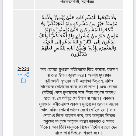
পরাক্রমশালী, মহাপ্রজ্ঞ।
وَلَا تَنْكِحُوا الْمُشْرِكَاتِ حَتَّىٰ يُؤْمِنَّ ۚ وَلَأَمَةٌ
مُؤْمِنَةٌ خَيْرٌ مِنْ مُشْرِكَةٍ وَلَوْ أَعْجَبَتْكُمْ ۗ وَلَا
تُنْكِحُوا الْمُشْرِكِينَ حَتَّىٰ يُؤْمِنُوا ۚ وَلَعَبْدٌ
مُؤْمِنٌ خَيْرٌ مِنْ مُشْرِكٍ وَلَوْ أَعْجَبَكُمْ ۗ أُولَٰئِكَ
يَدْعُونَ إِلَى النَّارِ ۖ وَاللَّهُ يَدْعُو إِلَى الْجَنَّةِ
وَالْمَغْفِرَةِ بِإِذْنِهِ ۖ وَيُبَيِّنُ آيَاتِهِ لِلنَّاسِ لَعَلَّهُمْ
يَتَذَكَّرُونَ
2:221
আর তোমরা মুশরেক নারীদেরকে বিয়ে করোনা, যতক্ষণ
না তারা ঈমান গ্রহণ করে। অবশ্য মুসলমান
ক্রীতদাসী মুশরেক নারী অপেক্ষা উত্তম, যদিও
তাদেরকে তোমাদের কাছে ভালো লাগে। এবং তোমরা
(নারীরা) কোন মুশরেকের সঙ্গে বিবাহ বন্ধনে আবদ্ধ
হয়ো না, যে পর্যন্ত সে ঈমান না আনে। একজন
মুসলমান ক্রীতদাসও একজন মুশরেকের তুলনায় অনেক
ভাল, যদিও তোমরা তাদের দেখে মোহিত হও। তারা
দোযখের দিকে আহ্বান করে, আর আল্লাহ নিজের
হুকুমের মাধ্যমে আহ্বান করেন জান্নাত ও ক্ষমার
দিকে। আর তিনি মানুষকে নিজের নির্দেশ বাতলে দেন
যাতে তারা উপদেশ গ্রহণ করে।