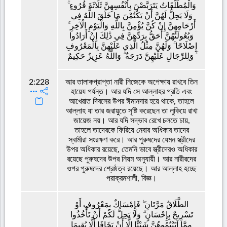
وَالْمُطَلَّقَاتُ يَتَرَبَّصْنَ بِأَنْفُسِهِنَّ ثَلَاثَةَ قُرُوءٍ ۚ
وَلَا يَحِلُّ لَهُنَّ أَنْ يَكْتُمْنَ مَا خَلَقَ اللَّهُ فِي
أَرْحَامِهِنَّ إِنْ كُنَّ يُؤْمِنَّ بِاللَّهِ وَالْيَوْمِ الْآخِرِ ۚ
وَبُعُولَتُهُنَّ أَحَقُّ بِرَدِّهِنَّ فِي ذَٰلِكَ إِنْ أَرَادُوا
إِصْلَاحًا ۚ وَلَهُنَّ مِثْلُ الَّذِي عَلَيْهِنَّ بِالْمَعْرُوفِ
ۚ وَلِلرِّجَالِ عَلَيْهِنَّ دَرَجَةٌ ۗ وَاللَّهُ عَزِيزٌ حَكِيمٌ
2:228
আর তালাকপ্রাপ্তা নারী নিজেকে অপেক্ষায় রাখবে তিন
হায়েয পর্যন্ত। আর যদি সে আল্লাহর প্রতি এবং
আখেরাত দিবসের উপর ঈমানদার হয়ে থাকে, তাহলে
আল্লাহ যা তার জরায়ুতে সৃষ্টি করেছেন তা লুকিয়ে রাখা
জায়েজ নয়। আর যদি সদ্ভাব রেখে চলতে চায়,
তাহলে তাদেরকে ফিরিয়ে নেবার অধিকার তাদের
স্বামীরা সংরক্ষণ করে। আর পুরুষদের যেমন স্ত্রীদের
উপর অধিকার রয়েছে, তেমনি ভাবে স্ত্রীদেরও অধিকার
রয়েছে পুরুষদের উপর নিয়ম অনুযায়ী। আর নারীরদের
ওপর পুরুষদের শ্রেষ্ঠত্ব রয়েছে। আর আল্লাহ হচ্ছে
পরাক্রমশালী, বিজ্ঞ।
الطَّلَاقُ مَرَّتَانِ ۖ فَإِمْسَاكٌ بِمَعْرُوفٍ أَوْ
تَسْرِيحٌ بِإِحْسَانٍ ۗ وَلَا يَحِلُّ لَكُمْ أَنْ تَأْخُذُوا
مِمَّا آتَيْتُمُوهُنَّ شَيْئًا إِلَّا أَنْ يَخَافَا أَلَّا يُقِيمَا