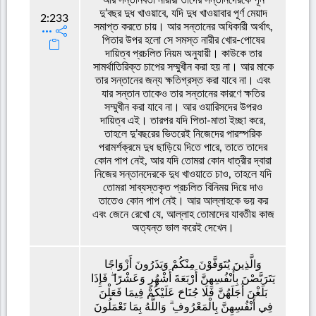
দু’বছর দুধ খাওয়াবে, যদি দুধ খাওয়াবার পূর্ণ মেয়াদ
2:233
সমাপ্ত করতে চায়। আর সন্তানের অধিকারী অর্থাৎ,
পিতার উপর হলো সে সমস্ত নারীর খোর-পোষের
দায়িত্ব প্রচলিত নিয়ম অনুযায়ী। কাউকে তার
সামর্থাতিরিক্ত চাপের সম্মুখীন করা হয় না। আর মাকে
তার সন্তানের জন্য ক্ষতিগ্রস্ত করা যাবে না। এবং
যার সন্তান তাকেও তার সন্তানের কারণে ক্ষতির
সম্মুখীন করা যাবে না। আর ওয়ারিসদের উপরও
দায়িত্ব এই। তারপর যদি পিতা-মাতা ইচ্ছা করে,
তাহলে দু’বছরের ভিতরেই নিজেদের পারস্পরিক
পরামর্শক্রমে দুধ ছাড়িয়ে দিতে পারে, তাতে তাদের
কোন পাপ নেই, আর যদি তোমরা কোন ধাত্রীর দ্বারা
নিজের সন্তানদেরকে দুধ খাওয়াতে চাও, তাহলে যদি
তোমরা সাব্যস্তকৃত প্রচলিত বিনিময় দিয়ে দাও
তাতেও কোন পাপ নেই। আর আল্লাহকে ভয় কর
এবং জেনে রেখো যে, আল্লাহ তোমাদের যাবতীয় কাজ
অত্যন্ত ভাল করেই দেখেন।
وَالَّذِينَ يُتَوَفَّوْنَ مِنْكُمْ وَيَذَرُونَ أَزْوَاجًا
يَتَرَبَّصْنَ بِأَنْفُسِهِنَّ أَرْبَعَةَ أَشْهُرٍ وَعَشْرًا ۖ فَإِذَا
بَلَغْنَ أَجَلَهُنَّ فَلَا جُنَاحَ عَلَيْكُمْ فِيمَا فَعَلْنَ
فِي أَنْفُسِهِنَّ بِالْمَعْرُوفِ ۗ وَاللَّهُ بِمَا تَعْمَلُونَ