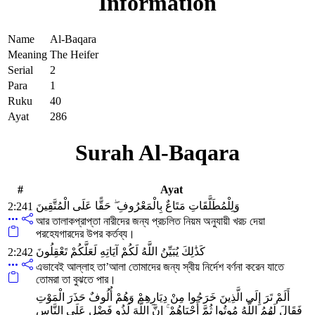
Information
Name
Al-Baqara
Meaning
The Heifer
Serial
2
Para
1
Ruku
40
Ayat
286
Surah Al-Baqara
#
Ayat
وَلِلْمُطَلَّقَاتِ مَتَاعٌ بِالْمَعْرُوفِ ۖ حَقًّا عَلَى الْمُتَّقِينَ
2:241
আর তালাকপ্রাপ্তা নারীদের জন্য প্রচলিত নিয়ম অনুযায়ী খরচ দেয়া
পরহেযগারদের উপর কর্তব্য।
كَذَٰلِكَ يُبَيِّنُ اللَّهُ لَكُمْ آيَاتِهِ لَعَلَّكُمْ تَعْقِلُونَ
2:242
এভাবেই আল্লাহ তা’আলা তোমাদের জন্য স্বীয় নির্দেশ বর্ণনা করেন যাতে
তোমরা তা বুঝতে পার।
أَلَمْ تَرَ إِلَى الَّذِينَ خَرَجُوا مِنْ دِيَارِهِمْ وَهُمْ أُلُوفٌ حَذَرَ الْمَوْتِ
فَقَالَ لَهُمُ اللَّهُ مُوتُوا ثُمَّ أَحْيَاهُمْ ۚ إِنَّ اللَّهَ لَذُو فَضْلٍ عَلَى النَّاسِ