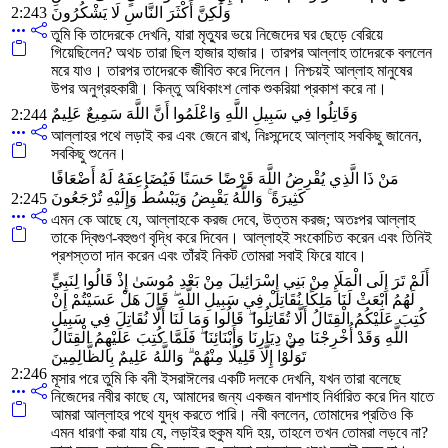
2:243
وَلَٰكِنَّ أَكْثَرَ النَّاسِ لَا يَشْكُرُونَ
তুমি কি তাদেরকে দেখনি, যারা মৃত্যুর ভয়ে নিজেদের ঘর ছেড়ে বেরিয়ে
গিয়েছিলেন? অথচ তারা ছিল হাজার হাজার। তারপর আল্লাহ তাদেরকে বললেন
মরে যাও। তারপর তাদেরকে জীবিত করে দিলেন। নিশ্চয়ই আল্লাহ মানুষের
উপর অনুগ্রহকারী। কিন্তু অধিকাংশ লোক শুকরিয়া প্রকাশ করে না।
وَقَاتِلُوا فِي سَبِيلِ اللَّهِ وَاعْلَمُوا أَنَّ اللَّهَ سَمِيعٌ عَلِيمٌ
2:244
আল্লাহর পথে লড়াই কর এবং জেনে রাখ, নিঃসন্দেহে আল্লাহ সবকিছু জানেন,
সবকিছু শুনেন।
مَنْ ذَا الَّذِي يُقْرِضُ اللَّهَ قَرْضًا حَسَنًا فَيُضَاعِفَهُ لَهُ أَضْعَافًا
كَثِيرَةً ۚ وَاللَّهُ يَقْبِضُ وَيَبْسُطُ وَإِلَيْهِ تُرْجَعُونَ
2:245
এমন কে আছে যে, আল্লাহকে করজ দেবে, উত্তম করজ; অতঃপর আল্লাহ
তাকে দ্বিগুণ-বহুগুণ বৃদ্ধি করে দিবেন। আল্লাহই সংকোচিত করেন এবং তিনিই
প্রশস্ততা দান করেন এবং তাঁরই নিকট তোমরা সবাই ফিরে যাবে।
أَلَمْ تَرَ إِلَى الْمَلَإِ مِنْ بَنِي إِسْرَائِيلَ مِنْ بَعْدِ مُوسَىٰ إِذْ قَالُوا لِنَبِيٍّ
لَهُمُ ابْعَثْ لَنَا مَلِكًا نُقَاتِلْ فِي سَبِيلِ اللَّهِ ۖ قَالَ هَلْ عَسَيْتُمْ إِنْ
كُتِبَ عَلَيْكُمُ الْقِتَالُ أَلَّا تُقَاتِلُوا ۖ قَالُوا وَمَا لَنَا أَلَّا نُقَاتِلَ فِي سَبِيلِ
اللَّهِ وَقَدْ أُخْرِجْنَا مِنْ دِيَارِنَا وَأَبْنَائِنَا ۖ فَلَمَّا كُتِبَ عَلَيْهِمُ الْقِتَالُ
تَوَلَّوْا إِلَّا قَلِيلًا مِنْهُمْ ۗ وَاللَّهُ عَلِيمٌ بِالظَّالِمِينَ
2:246
মূসার পরে তুমি কি বনী ইসরাঈলের একটি দলকে দেখনি, যখন তারা বলেছে
নিজেদের নবীর কাছে যে, আমাদের জন্য একজন বাদশাহ নির্ধারিত করে দিন যাতে
আমরা আল্লাহর পথে যুদ্ধ করতে পারি। নবী বললেন, তোমাদের প্রতিও কি
এমন ধারণা করা যায় যে, লড়াইর হুকুম যদি হয়, তাহলে তখন তোমরা লড়বে না?