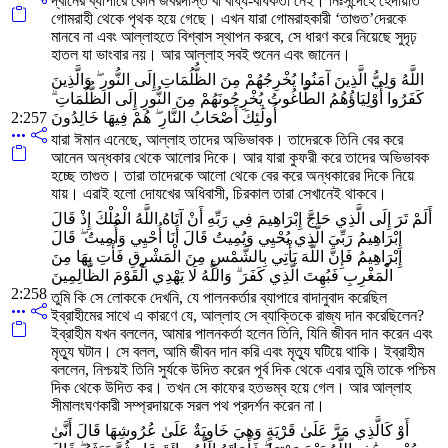
দ্বীনের ব্যাপারে কোন জবরদস্তি বা বাধ্য-বাধকতা নেই। নিঃসন্দেহে হেদায়াত
গোমরাহী থেকে পৃথক হয়ে গেছে। এখন যারা গোমরাহকারী ‘তাগুত’দেরকে
মানবে না এবং আল্লাহতে বিশ্বাস স্থাপন করবে, সে ধারণ করে নিয়েছে সুদৃঢ়
হাতল যা ভাংবার নয়। আর আল্লাহ সবই শুনেন এবং জানেন।
اللَّهُ وَلِيُّ الَّذِينَ آمَنُوا يُخْرِجُهُمْ مِنَ الظُّلُمَاتِ إِلَى النُّورِ ۖ وَالَّذِينَ
كَفَرُوا أَوْلِيَاؤُهُمُ الطَّاغُوتُ يُخْرِجُونَهُمْ مِنَ النُّورِ إِلَى الظُّلُمَاتِ ۗ
2:257
أُولَٰئِكَ أَصْحَابُ النَّارِ ۖ هُمْ فِيهَا خَالِدُونَ
যারা ঈমান এনেছে, আল্লাহ তাদের অভিভাবক। তাদেরকে তিনি বের করে
আনেন অন্ধকার থেকে আলোর দিকে। আর যারা কুফরী করে তাদের অভিভাবক
হচ্ছে তাগুত। তারা তাদেরকে আলো থেকে বের করে অন্ধকারের দিকে নিয়ে
যায়। এরাই হলো দোযখের অধিবাসী, চিরকাল তারা সেখানেই থাকবে।
أَلَمْ تَرَ إِلَى الَّذِي حَاجَّ إِبْرَاهِيمَ فِي رَبِّهِ أَنْ آتَاهُ اللَّهُ الْمُلْكَ إِذْ قَالَ
إِبْرَاهِيمُ رَبِّيَ الَّذِي يُحْيِي وَيُمِيتُ قَالَ أَنَا أُحْيِي وَأُمِيتُ ۖ قَالَ
إِبْرَاهِيمُ فَإِنَّ اللَّهَ يَأْتِي بِالشَّمْسِ مِنَ الْمَشْرِقِ فَأْتِ بِهَا مِنَ
الْمَغْرِبِ فَبُهِتَ الَّذِي كَفَرَ ۗ وَاللَّهُ لَا يَهْدِي الْقَوْمَ الظَّالِمِينَ
2:258
তুমি কি সে লোককে দেখনি, যে পালনকর্তার ব্যাপারে বাদানুবাদ করেছিল
ইব্রাহীমের সাথে এ কারণে যে, আল্লাহ সে ব্যাক্তিকে রাজ্য দান করেছিলেন?
ইব্রাহীম যখন বললেন, আমার পালনকর্তা হলেন তিনি, যিনি জীবন দান করেন এবং
মৃত্যু ঘটান। সে বলল, আমি জীবন দান করি এবং মৃত্যু ঘটিয়ে থাকি। ইব্রাহীম
বললেন, নিশ্চয়ই তিনি সুর্যকে উদিত করেন পূর্ব দিক থেকে এবার তুমি তাকে পশ্চিম
দিক থেকে উদিত কর। তখন সে কাফের হতভম্ব হয়ে গেল। আর আল্লাহ
সীমালংঘণকারী সম্প্রদায়কে সরল পথ প্রদর্শন করেন না।
أَوْ كَالَّذِي مَرَّ عَلَىٰ قَرْيَةٍ وَهِيَ خَاوِيَةٌ عَلَىٰ عُرُوشِهَا قَالَ أَنَّىٰ