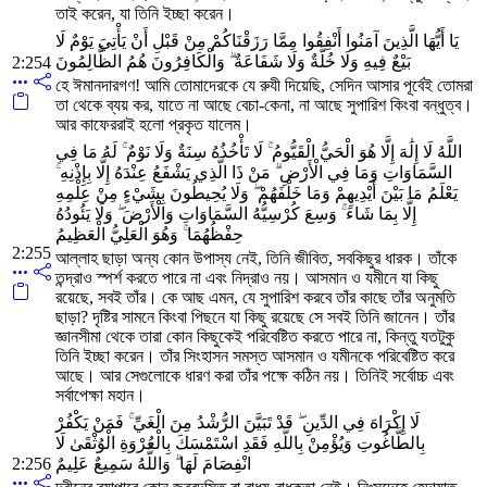
তাই করেন, যা তিনি ইচ্ছা করেন।
يَا أَيُّهَا الَّذِينَ آمَنُوا أَنْفِقُوا مِمَّا رَزَقْنَاكُمْ مِنْ قَبْلِ أَنْ يَأْتِيَ يَوْمٌ لَا
بَيْعٌ فِيهِ وَلَا خُلَّةٌ وَلَا شَفَاعَةٌ ۗ وَالْكَافِرُونَ هُمُ الظَّالِمُونَ
2:254
হে ঈমানদারগণ! আমি তোমাদেরকে যে রুযী দিয়েছি, সেদিন আসার পূর্বেই তোমরা
তা থেকে ব্যয় কর, যাতে না আছে বেচা-কেনা, না আছে সুপারিশ কিংবা বন্ধুত্ব।
আর কাফেররাই হলো প্রকৃত যালেম।
اللَّهُ لَا إِلَٰهَ إِلَّا هُوَ الْحَيُّ الْقَيُّومُ ۚ لَا تَأْخُذُهُ سِنَةٌ وَلَا نَوْمٌ ۚ لَهُ مَا فِي
السَّمَاوَاتِ وَمَا فِي الْأَرْضِ ۗ مَنْ ذَا الَّذِي يَشْفَعُ عِنْدَهُ إِلَّا بِإِذْنِهِ ۚ
يَعْلَمُ مَا بَيْنَ أَيْدِيهِمْ وَمَا خَلْفَهُمْ ۖ وَلَا يُحِيطُونَ بِشَيْءٍ مِنْ عِلْمِهِ
إِلَّا بِمَا شَاءَ ۚ وَسِعَ كُرْسِيُّهُ السَّمَاوَاتِ وَالْأَرْضَ ۖ وَلَا يَئُودُهُ
حِفْظُهُمَا ۚ وَهُوَ الْعَلِيُّ الْعَظِيمُ
2:255
আল্লাহ ছাড়া অন্য কোন উপাস্য নেই, তিনি জীবিত, সবকিছুর ধারক। তাঁকে
তন্দ্রাও স্পর্শ করতে পারে না এবং নিদ্রাও নয়। আসমান ও যমীনে যা কিছু
রয়েছে, সবই তাঁর। কে আছ এমন, যে সুপারিশ করবে তাঁর কাছে তাঁর অনুমতি
ছাড়া? দৃষ্টির সামনে কিংবা পিছনে যা কিছু রয়েছে সে সবই তিনি জানেন। তাঁর
জ্ঞানসীমা থেকে তারা কোন কিছুকেই পরিবেষ্টিত করতে পারে না, কিন্তু যতটুকু
তিনি ইচ্ছা করেন। তাঁর সিংহাসন সমস্ত আসমান ও যমীনকে পরিবেষ্টিত করে
আছে। আর সেগুলোকে ধারণ করা তাঁর পক্ষে কঠিন নয়। তিনিই সর্বোচ্চ এবং
সর্বাপেক্ষা মহান।
لَا إِكْرَاهَ فِي الدِّينِ ۖ قَدْ تَبَيَّنَ الرُّشْدُ مِنَ الْغَيِّ ۚ فَمَنْ يَكْفُرْ
بِالطَّاغُوتِ وَيُؤْمِنْ بِاللَّهِ فَقَدِ اسْتَمْسَكَ بِالْعُرْوَةِ الْوُثْقَىٰ لَا
2:256
انْفِصَامَ لَهَا ۗ وَاللَّهُ سَمِيعٌ عَلِيمٌ