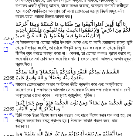
সে বার্ধক্যে পৌছবে, তার দুর্বল সন্তান সন্ততিও থাকবে, এমতাবস্থায় এ
বাগানের একটি ঘূর্ণিবায়ু আসবে, যাতে আগুন রয়েছে, অনন্তর বাগানটি ভষ্মীভূত
হয়ে যাবে? এমনিভাবে আল্লাহ তা’আলা তোমাদের জন্যে নিদর্শনসমূহ বর্ননা
করেন-যাতে তোমরা চিন্তা-ভাবনা কর।
يَا أَيُّهَا الَّذِينَ آمَنُوا أَنْفِقُوا مِنْ طَيِّبَاتِ مَا كَسَبْتُمْ وَمِمَّا أَخْرَجْنَا
لَكُمْ مِنَ الْأَرْضِ ۖ وَلَا تَيَمَّمُوا الْخَبِيثَ مِنْهُ تُنْفِقُونَ وَلَسْتُمْ بِآخِذِيهِ
إِلَّا أَنْ تُغْمِضُوا فِيهِ ۚ وَاعْلَمُوا أَنَّ اللَّهَ غَنِيٌّ حَمِيدٌ
2:267
হে ঈমানদারগণ! তোমরা স্বীয় উপার্জন থেকে এবং যা আমি তোমাদের জন্যে ভূমি
থেকে উৎপন্ন করেছি, তা থেকে উৎকৃষ্ট বস্তু ব্যয় কর এবং তা থেকে নিকৃষ্ট
জিনিস ব্যয় করতে মনস্থ করো না। কেননা, তা তোমরা কখনও গ্রহণ করবে না;
তবে যদি তোমরা চোখ বন্ধ করে নিয়ে নাও। জেনে রেখো, আল্লাহ অভাব মুক্ত,
প্রশংসিত।
الشَّيْطَانُ يَعِدُكُمُ الْفَقْرَ وَيَأْمُرُكُمْ بِالْفَحْشَاءِ ۖ وَاللَّهُ يَعِدُكُمْ
مَغْفِرَةً مِنْهُ وَفَضْلًا ۗ وَاللَّهُ وَاسِعٌ عَلِيمٌ
2:268
শয়তান তোমাদেরকে অভাব অনটনের ভীতি প্রদর্শন করে এবং অশ্লীলতার
আদেশ দেয়। পক্ষান্তরে আল্লাহ তোমাদেরকে নিজের পক্ষ থেকে ক্ষমা ও বেশী
অনুগ্রহের ওয়াদা করেন। আল্লাহ প্রাচুর্যময়, সুবিজ্ঞ।
يُؤْتِي الْحِكْمَةَ مَنْ يَشَاءُ ۚ وَمَنْ يُؤْتَ الْحِكْمَةَ فَقَدْ أُوتِيَ خَيْرًا كَثِيرًا
ۗ وَمَا يَذَّكَّرُ إِلَّا أُولُو الْأَلْبَابِ
2:269
তিনি যাকে ইচ্ছা বিশেষ জ্ঞান দান করেন এবং যাকে বিশেষ জ্ঞান দান করা হয়, সে
প্রভুত কল্যাণকর বস্তু প্রাপ্ত হয়। উপদেশ তারাই গ্রহণ করে, যারা
জ্ঞানবান।
وَمَا أَنْفَقْتُمْ مِنْ نَفَقَةٍ أَوْ نَذَرْتُمْ مِنْ نَذْرٍ فَإِنَّ اللَّهَ يَعْلَمُهُ ۗ وَمَا