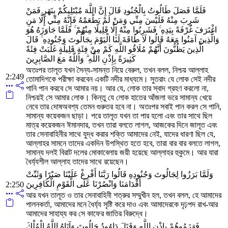
فَلَمَّا فَصَلَ طَالُوتُ بِالْجُنُودِ قَالَ إِنَّ اللَّهَ مُبْتَلِيكُمْ بِنَهَرٍ فَمَنْ
شَرِبَ مِنْهُ فَلَيْسَ مِنِّي وَمَنْ لَمْ يَطْعَمْهُ فَإِنَّهُ مِنِّي إِلَّا مَنِ
اغْتَرَفَ غُرْفَةً بِيَدِهِ ۚ فَشَرِبُوا مِنْهُ إِلَّا قَلِيلًا مِنْهُمْ ۚ فَلَمَّا جَاوَزَهُ هُوَ
وَالَّذِينَ آمَنُوا مَعَهُ قَالُوا لَا طَاقَةَ لَنَا الْيَوْمَ بِجَالُوتَ وَجُنُودِهِ ۚ قَالَ
الَّذِينَ يَظُنُّونَ أَنَّهُمْ مُلَاقُو اللَّهِ كَمْ مِنْ فِئَةٍ قَلِيلَةٍ غَلَبَتْ فِئَةً
كَثِيرَةً بِإِذْنِ اللَّهِ ۗ وَاللَّهُ مَعَ الصَّابِرِينَ
অতঃপর তালূত যখন সৈন্য-সামন্ত নিয়ে বেরুল, তখন বলল, নিশ্চয় আল্লাহ
2:249
তোমাদিগকে পরীক্ষা করবেন একটি নদীর মাধ্যমে। সুতরাং যে লোক সেই নদীর
পানি পান করবে সে আমার নয়। আর যে, লোক তার স্বাদ গ্রহণ করলো না,
নিশ্চয়ই সে আমার লোক। কিন্তু যে লোক হাতের আঁজলা ভরে সামান্য খেয়ে
নেবে তার দোষঅবশ্য তেমন গুরুতর হবে না। অতঃপর সবাই পান করল সে পানি,
সামান্য কয়েকজন ছাড়া। পরে তালূত যখন তা পার হলো এবং তার সাথে ছিল
মাত্র কয়েকজন ঈমানদার, তখন তারা বলতে লাগল, আজকের দিনে জালূত এবং
তার সেনাবাহিনীর সাথে যুদ্ধ করার শক্তি আমাদের নেই, যাদের ধারণা ছিল যে,
আল্লাহর সামনে তাদের একদিন উপস্থিত হতে হবে, তারা বার বার বলতে লাগল,
সামান্য দলই বিরাট দলের মোকাবেলায় জয়ী হয়েছে আল্লাহর হুকুমে। আর যারা
ধৈর্য্যশীল আল্লাহ তাদের সাথে রয়েছেন।
وَلَمَّا بَرَزُوا لِجَالُوتَ وَجُنُودِهِ قَالُوا رَبَّنَا أَفْرِغْ عَلَيْنَا صَبْرًا وَثَبِّتْ
أَقْدَامَنَا وَانْصُرْنَا عَلَى الْقَوْمِ الْكَافِرِينَ
2:250
আর যখন তালূত ও তার সেনাবাহিনী শত্রুর সম্মুখীন হল, তখন বলল, হে আমাদের
পালনকর্তা, আমাদের মনে ধৈর্য্য সৃষ্টি করে দাও এবং আমাদেরকে দৃঢ়পদ রাখ-আর
আমাদের সাহায্য কর সে কাফের জাতির বিরুদ্ধে।
فَهَزَمُوهُمْ بِإِذْنِ اللَّهِ وَقَتَلَ دَاوُودُ جَالُوتَ وَآتَاهُ اللَّهُ الْمُلْكَ