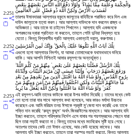
وَالْحِكْمَةَ وَعَلَّمَهُ مِمَّا يَشَاءُ ۗ وَلَوْلَا دَفْعُ اللَّهِ النَّاسَ بَعْضَهُمْ بِبَعْضٍ
لَفَسَدَتِ الْأَرْضُ وَلَٰكِنَّ اللَّهَ ذُو فَضْلٍ عَلَى الْعَالَمِينَ
2:251
তারপর ঈমানদাররা আল্লাহর হুকুমে জালূতের বাহিনীকে পরাজিত করে দিল এবং
দাউদ জালূতকে হত্যা করল। আর আল্লাহ দাউদকে দান করলেন রাজ্য ও
অভিজ্ঞতা। আর তাকে যা চাইলেন শিখালেন। আল্লাহ যদি একজনকে
অপরজনের দ্বারা প্রতিহত না করতেন, তাহলে গোটা দুনিয়া বিধ্বস্ত হয়ে
যেতো। কিন্তু বিশ্ববাসীর প্রতি আল্লাহ একান্তই দয়ালু, করুণাময়।
تِلْكَ آيَاتُ اللَّهِ نَتْلُوهَا عَلَيْكَ بِالْحَقِّ ۚ وَإِنَّكَ لَمِنَ الْمُرْسَلِينَ
2:252
এগুলো হলো আল্লাহর নিদর্শন, যা আমরা তোমাদেরকে যথাযথভাবে শুনিয়ে
থাকি। আর আপনি নিশ্চিতই আমার রসূলগণের অন্তর্ভুক্ত।
تِلْكَ الرُّسُلُ فَضَّلْنَا بَعْضَهُمْ عَلَىٰ بَعْضٍ ۘ مِنْهُمْ مَنْ كَلَّمَ اللَّهُ ۖ
وَرَفَعَ بَعْضَهُمْ دَرَجَاتٍ ۚ وَآتَيْنَا عِيسَى ابْنَ مَرْيَمَ الْبَيِّنَاتِ وَأَيَّدْنَاهُ
بِرُوحِ الْقُدُسِ ۗ وَلَوْ شَاءَ اللَّهُ مَا اقْتَتَلَ الَّذِينَ مِنْ بَعْدِهِمْ مِنْ بَعْدِ
مَا جَاءَتْهُمُ الْبَيِّنَاتُ وَلَٰكِنِ اخْتَلَفُوا فَمِنْهُمْ مَنْ آمَنَ وَمِنْهُمْ مَنْ
كَفَرَ ۚ وَلَوْ شَاءَ اللَّهُ مَا اقْتَتَلُوا وَلَٰكِنَّ اللَّهَ يَفْعَلُ مَا يُرِيدُ
এই রসূলগণ-আমি তাদের কাউকে কারো উপর মর্যাদা দিয়েছি। তাদের মধ্যে কেউ
2:253
তো হলো তারা যার সাথে আল্লাহ কথা বলেছেন, আর কারও মর্যাদা উচ্চতর
করেছেন এবং আমি মরিয়ম তনয় ঈসাকে প্রকৃষ্ট মু’জেযা দান করেছি এবং তাকে
শক্তি দান করেছি ‘রুহূল কুদ্দুস’ অর্থৎ জিবরাঈলের মাধ্যমে। আর আল্লাহ যদি
ইচ্ছা করতেন, তাহলে পরিস্কার নির্দেশ এসে যাবার পর পয়গম্বরদের পেছনে যারা
ছিল তারা লড়াই করতো না। কিন্তু তাদের মধ্যে মতবিরোধ সৃষ্টি হয়ে গেছে।
অতঃপর তাদের কেউ তো ঈমান এনেছে, আর কেউ হয়েছে কাফের। আর
আল্লাহ যদি ইচ্ছা করতেন, তাহলে তারা পরস্পর লড়াই করতো, কিন্তু আল্লাহ