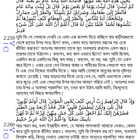
يُحْيِي هَٰذِهِ اللَّهُ بَعْدَ مَوْتِهَا ۖ فَأَمَاتَهُ اللَّهُ مِائَةَ عَامٍ ثُمَّ بَعَثَهُ ۖ قَالَ
كَمْ لَبِثْتَ ۖ قَالَ لَبِثْتُ يَوْمًا أَوْ بَعْضَ يَوْمٍ ۖ قَالَ بَلْ لَبِثْتَ مِائَةَ عَامٍ
فَانْظُرْ إِلَىٰ طَعَامِكَ وَشَرَابِكَ لَمْ يَتَسَنَّهْ ۖ وَانْظُرْ إِلَىٰ حِمَارِكَ
وَلِنَجْعَلَكَ آيَةً لِلنَّاسِ ۖ وَانْظُرْ إِلَى الْعِظَامِ كَيْفَ نُنْشِزُهَا ثُمَّ
نَكْسُوهَا لَحْمًا ۚ فَلَمَّا تَبَيَّنَ لَهُ قَالَ أَعْلَمُ أَنَّ اللَّهَ عَلَىٰ كُلِّ شَيْءٍ
قَدِيرٌ
তুমি কি সে লোককে দেখনি যে এমন এক জনপদ দিয়ে যাচ্ছিল যার বাড়ীঘরগুলো
2:259
ভেঙ্গে ছাদের উপর পড়ে ছিল? বলল, কেমন করে আল্লাহ মরনের পর একে
জীবিত করবেন? অতঃপর আল্লাহ তাকে মৃত অবস্থায় রাখলেন একশ বছর।
তারপর তাকে উঠালেন। বললেন, কত কাল এভাবে ছিলে? বলল আমি ছিলাম,
একদিন কংবা একদিনের কিছু কম সময়। বললেন, তা নয়; বরং তুমি তো একশ
বছর ছিলে। এবার চেয়ে দেখ নিজের খাবার ও পানীয়ের দিকে-সেগুলো পচে যায়
নি এবং দেখ নিজের গাধাটির দিকে। আর আমি তোমাকে মানুষের জন্য দৃষ্টান্ত
বানাতে চেয়েছি। আর হাড়গুলোর দিকে চেয়ে দেখ যে, আমি এগুলোকে কেমন
করে জুড়ে দেই এবং সেগুলোর উপর মাংসের আবরণ পরিয়ে দেই। অতঃপর যখন
তার উপর এ অবস্থা প্রকাশিত হল, তখন বলে উঠল-আমি জানি, নিঃসন্দেহে
আল্লাহ সর্ব বিষয়ে ক্ষমতাশীল।
وَإِذْ قَالَ إِبْرَاهِيمُ رَبِّ أَرِنِي كَيْفَ تُحْيِي الْمَوْتَىٰ ۖ قَالَ أَوَلَمْ تُؤْمِنْ ۖ
قَالَ بَلَىٰ وَلَٰكِنْ لِيَطْمَئِنَّ قَلْبِي ۖ قَالَ فَخُذْ أَرْبَعَةً مِنَ الطَّيْرِ
فَصُرْهُنَّ إِلَيْكَ ثُمَّ اجْعَلْ عَلَىٰ كُلِّ جَبَلٍ مِنْهُنَّ جُزْءًا ثُمَّ ادْعُهُنَّ
يَأْتِينَكَ سَعْيًا ۚ وَاعْلَمْ أَنَّ اللَّهَ عَزِيزٌ حَكِيمٌ
2:260
আর স্মরণ কর, যখন ইব্রাহীম বলল, হে আমার পালনকর্তা আমাকে দেখাও, কেমন
করে তুমি মৃতকে জীবিত করবে। বললেন; তুমি কি বিশ্বাস কর না? বলল, অবশ্যই
বিশ্বাস করি, কিন্তু দেখতে এজন্যে চাইছি যাতে অন্তরে প্রশান্তি লাভ করতে