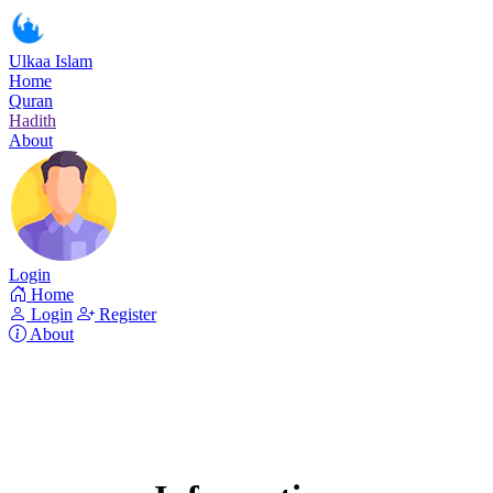
Ulkaa Islam
Home
Quran
Hadith
About
Login
Home
Login
Register
About
Surah Al-Baqara
Read Surah Al-Baqara online!