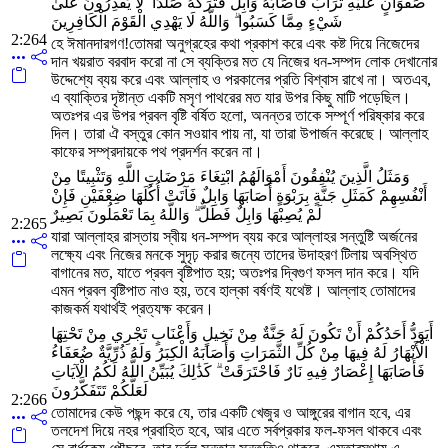
صَفْوَانٍ عَلَيْهِ تُرَابٌ فَأَصَابَهُ وَابِلٌ فَتَرَكَهُ صَلْدًا ۖ لَا يَقْدِرُونَ عَلَىٰ
شَيْءٍ مِمَّا كَسَبُوا ۗ وَاللَّهُ لَا يَهْدِي الْقَوْمَ الْكَافِرِينَ
2:264
হে ঈমানদারগণ!তোমরা অনুগ্রহের কথা প্রকাশ করে এবং কষ্ট দিয়ে নিজেদের
দান খয়রাত বরবাদ করো না সে ব্যক্তির মত যে নিজের ধন-সম্পদ লোক দেখানোর
উদ্দেশ্যে ব্যয় করে এবং আল্লাহ ও পরকালের প্রতি বিশ্বাস রাখে না। অতএব,
এ ব্যাক্তির দৃষ্টান্ত একটি মসৃণ পাথরের মত যার উপর কিছু মাটি পড়েছিল।
অতঃপর এর উপর প্রবল বৃষ্টি বর্ষিত হলো, অনন্তর তাকে সম্পূর্ণ পরিষ্কার করে
দিল। তারা ঐ বস্তুর কোন সওয়াব পায় না, যা তারা উপার্জন করেছে। আল্লাহ
কাফের সম্প্রদায়কে পথ প্রদর্শন করেন না।
وَمَثَلُ الَّذِينَ يُنْفِقُونَ أَمْوَالَهُمُ ابْتِغَاءَ مَرْضَاتِ اللَّهِ وَتَثْبِيتًا مِنْ
أَنْفُسِهِمْ كَمَثَلِ جَنَّةٍ بِرَبْوَةٍ أَصَابَهَا وَابِلٌ فَآتَتْ أُكُلَهَا ضِعْفَيْنِ فَإِنْ
لَمْ يُصِبْهَا وَابِلٌ فَطَلٌّ ۗ وَاللَّهُ بِمَا تَعْمَلُونَ بَصِيرٌ
2:265
যারা আল্লাহর রাস্তায় স্বীয় ধন-সম্পদ ব্যয় করে আল্লাহর সন্তুষ্টি অর্জনের
লক্ষ্যে এবং নিজের মনকে সুদৃঢ় করার জন্যে তাদের উদাহরণ টিলায় অবস্থিত
বাগানের মত, যাতে প্রবল বৃষ্টিপাত হয়; অতঃপর দ্বিগুণ ফসল দান করে। যদি
এমন প্রবল বৃষ্টিপাত নাও হয়, তবে হাল্কা বর্ষণই যথেষ্ট। আল্লাহ তোমাদের
কাজকর্ম যথার্থই প্রত্যক্ষ করেন।
أَيَوَدُّ أَحَدُكُمْ أَنْ تَكُونَ لَهُ جَنَّةٌ مِنْ نَخِيلٍ وَأَعْنَابٍ تَجْرِي مِنْ تَحْتِهَا
الْأَنْهَارُ لَهُ فِيهَا مِنْ كُلِّ الثَّمَرَاتِ وَأَصَابَهُ الْكِبَرُ وَلَهُ ذُرِّيَّةٌ ضُعَفَاءُ
فَأَصَابَهَا إِعْصَارٌ فِيهِ نَارٌ فَاحْتَرَقَتْ ۗ كَذَٰلِكَ يُبَيِّنُ اللَّهُ لَكُمُ الْآيَاتِ
لَعَلَّكُمْ تَتَفَكَّرُونَ
2:266
তোমাদের কেউ পছন্দ করে যে, তার একটি খেজুর ও আঙ্গুরের বাগান হবে, এর
তলদেশ দিয়ে নহর প্রবাহিত হবে, আর এতে সর্বপ্রকার ফল-ফসল থাকবে এবং