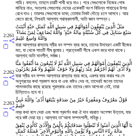
পারি। বললেন, তাহলে চারটি পাখী ধরে নাও। পরে সেগুলোকে নিজের পোষ
মানিয়ে নাও, অতঃপর সেগুলোর দেহের একেকটি অংশ বিভিন্ন পাহাড়ের উপর
রেখে দাও। তারপর সেগুলোকে ডাক; তোমার নিকট দৌড়ে চলে আসবে। আর
জেনে রাখো, নিশ্চয়ই আল্লাহ পরাক্রমশালী, অতি জ্ঞান সম্পন্ন।
مَثَلُ الَّذِينَ يُنْفِقُونَ أَمْوَالَهُمْ فِي سَبِيلِ اللَّهِ كَمَثَلِ حَبَّةٍ أَنْبَتَتْ
سَبْعَ سَنَابِلَ فِي كُلِّ سُنْبُلَةٍ مِائَةُ حَبَّةٍ ۗ وَاللَّهُ يُضَاعِفُ لِمَنْ يَشَاءُ ۗ
2:261
وَاللَّهُ وَاسِعٌ عَلِيمٌ
যারা আল্লাহর রাস্তায় স্বীয় ধন সম্পদ ব্যয় করে, তাদের উদাহরণ একটি বীজের
মত, যা থেকে সাতটি শীষ জন্মায়। প্রত্যেকটি শীষে একশ করে দানা থাকে।
আল্লাহ অতি দানশীল, সর্বজ্ঞ।
الَّذِينَ يُنْفِقُونَ أَمْوَالَهُمْ فِي سَبِيلِ اللَّهِ ثُمَّ لَا يُتْبِعُونَ مَا أَنْفَقُوا مَنًّا
وَلَا أَذًى ۙ لَهُمْ أَجْرُهُمْ عِنْدَ رَبِّهِمْ وَلَا خَوْفٌ عَلَيْهِمْ وَلَا هُمْ يَحْزَنُونَ
2:262
যারা স্বীয় ধন সম্পদ আল্লাহর রাস্তায় ব্যয় করে, এরপর ব্যয় করার পর সে
অনুগ্রহের কথা প্রকাশ করে না এবং কষ্টও দেয় না, তাদেরই জন্যে তাদের
পালনকর্তার কাছে রয়েছে পুরস্কার এবং তাদের কোন আশংকা নেই, তারা
চিন্তিতও হবে না।
قَوْلٌ مَعْرُوفٌ وَمَغْفِرَةٌ خَيْرٌ مِنْ صَدَقَةٍ يَتْبَعُهَا أَذًى ۗ وَاللَّهُ غَنِيٌّ
2:263
حَلِيمٌ
নম্র কথা বলে দেয়া এবং ক্ষমা প্রদর্শন করা ঐ দান খয়রাত অপেক্ষা উত্তম, যার
পরে কষ্ট দেয়া হয়। আল্লাহ তা’আলা সম্পদশালী, সহিঞ্চু।
يَا أَيُّهَا الَّذِينَ آمَنُوا لَا تُبْطِلُوا صَدَقَاتِكُمْ بِالْمَنِّ وَالْأَذَىٰ كَالَّذِي يُنْفِقُ
مَالَهُ رِئَاءَ النَّاسِ وَلَا يُؤْمِنُ بِاللَّهِ وَالْيَوْمِ الْآخِرِ ۖ فَمَثَلُهُ كَمَثَلِ