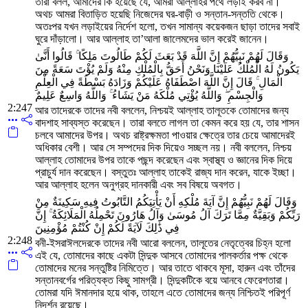
তারা বলল, আমাদের কি হয়েছে যে, আমরা আল্লাহর পথে লড়াই করব না।
অথচ আমরা বিতাড়িত হয়েছি নিজেদের ঘর-বাড়ী ও সন্তান-সন্ততি থেকে।
অতঃপর যখন লড়াইয়ের নির্দেশ হলো, তখন সামান্য কয়েকজন ছাড়া তাদের সবাই
ঘুরে দাঁড়ালো। আর আল্লাহ তা’আলা জালেমদের ভাল করেই জানেন।
وَقَالَ لَهُمْ نَبِيُّهُمْ إِنَّ اللَّهَ قَدْ بَعَثَ لَكُمْ طَالُوتَ مَلِكًا ۚ قَالُوا أَنَّىٰ
يَكُونُ لَهُ الْمُلْكُ عَلَيْنَا وَنَحْنُ أَحَقُّ بِالْمُلْكِ مِنْهُ وَلَمْ يُؤْتَ سَعَةً مِنَ
الْمَالِ ۚ قَالَ إِنَّ اللَّهَ اصْطَفَاهُ عَلَيْكُمْ وَزَادَهُ بَسْطَةً فِي الْعِلْمِ
وَالْجِسْمِ ۖ وَاللَّهُ يُؤْتِي مُلْكَهُ مَنْ يَشَاءُ ۚ وَاللَّهُ وَاسِعٌ عَلِيمٌ
2:247
আর তাদেরকে তাদের নবী বললেন, নিশ্চয়ই আল্লাহ তালূতকে তোমাদের জন্য
বাদশাহ সাব্যস্ত করেছেন। তারা বলতে লাগল তা কেমন করে হয় যে, তার শাসন
চলবে আমাদের উপর। অথচ রাষ্ট্রক্ষমতা পাওয়ার ক্ষেত্রে তার চেয়ে আমাদেরই
অধিকার বেশী। আর সে সম্পদের দিক দিয়েও সচ্ছল নয়। নবী বললেন, নিশ্চয়
আল্লাহ তোমাদের উপর তাকে পছন্দ করেছেন এবং স্বাস্থ্য ও জ্ঞানের দিক দিয়ে
প্রাচুর্য দান করেছেন। বস্তুতঃ আল্লাহ তাকেই রাজ্য দান করেন, যাকে ইচ্ছা।
আর আল্লাহ হলেন অনুগ্রহ দানকারী এবং সব বিষয়ে অবগত।
وَقَالَ لَهُمْ نَبِيُّهُمْ إِنَّ آيَةَ مُلْكِهِ أَنْ يَأْتِيَكُمُ التَّابُوتُ فِيهِ سَكِينَةٌ مِنْ
رَبِّكُمْ وَبَقِيَّةٌ مِمَّا تَرَكَ آلُ مُوسَىٰ وَآلُ هَارُونَ تَحْمِلُهُ الْمَلَائِكَةُ ۚ إِنَّ
فِي ذَٰلِكَ لَآيَةً لَكُمْ إِنْ كُنْتُمْ مُؤْمِنِينَ
2:248
বনী-ইসরাঈলদেরকে তাদের নবী আরো বললেন, তালূতের নেতৃত্বের চিহ্ন হলো
এই যে, তোমাদের কাছে একটা সিন্দুক আসবে তোমাদের পালকর্তার পক্ষ থেকে
তোমাদের মনের সন্তুষ্টির নিমিত্তে। আর তাতে থাকবে মূসা, হারুন এবং তাঁদের
সন্তানবর্গের পরিত্যক্ত কিছু সামগ্রী। সিন্দুকটিকে বয়ে আনবে ফেরেশতারা।
তোমরা যদি ঈমানদার হয়ে থাক, তাহলে এতে তোমাদের জন্য নিশ্চিতই পরিপূর্ণ
নিদর্শন রয়েছে।