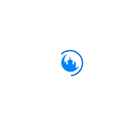
এটাই জাহান্নাম, যাকে অপর
َهَا وَبَيْنَ حَمِيمٍ آنٍ
তারা জাহান্নামের অগ্নি ও ফুটন্ত পা
ِ رَبِّكُمَا تُكَذِّبَانِ
অতএব, তোমরা উভয়ে তোমাদের পালনকর্তার 
َقَامَ رَبِّهِ جَنَّتَانِ
যে ব্যক্তি তার পালনকর্তার সামনে পেশ হওয়ার ভ
ِ رَبِّكُمَا تُكَذِّبَانِ
অতএব, তোমরা উভয়ে তোমাদের পালনকর্তার 