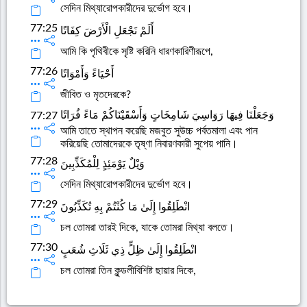
সেদিন মিথ্যারোপকারীদের দুর্ভোগ হবে।
77:25
أَلَمْ نَجْعَلِ الْأَرْضَ كِفَاتًا
আমি কি পৃথিবীকে সৃষ্টি করিনি ধারণকারিণীরূপে,
77:26
أَحْيَاءً وَأَمْوَاتًا
জীবিত ও মৃতদেরকে?
وَجَعَلْنَا فِيهَا رَوَاسِيَ شَامِخَاتٍ وَأَسْقَيْنَاكُمْ مَاءً فُرَاتًا
77:27
আমি তাতে স্থাপন করেছি মজবুত সুউচ্চ পর্বতমালা এবং পান
করিয়েছি তোমাদেরকে তৃষ্ণা নিবারণকারী সুপেয় পানি।
77:28
وَيْلٌ يَوْمَئِذٍ لِلْمُكَذِّبِينَ
সেদিন মিথ্যারোপকারীদের দুর্ভোগ হবে।
77:29
انْطَلِقُوا إِلَىٰ مَا كُنْتُمْ بِهِ تُكَذِّبُونَ
চল তোমরা তারই দিকে, যাকে তোমরা মিথ্যা বলতে।
77:30
انْطَلِقُوا إِلَىٰ ظِلٍّ ذِي ثَلَاثِ شُعَبٍ
চল তোমরা তিন কুন্ডলীবিশিষ্ট ছায়ার দিকে,