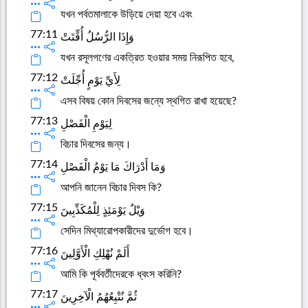
যখন পর্বতমালাকে উড়িয়ে দেয়া হবে এবং
77:11
وَإِذَا الرُّسُلُ أُقِّتَتْ
যখন রসূলগণের একত্রিত হওয়ার সময় নিরূপিত হবে,
77:12
لِأَيِّ يَوْمٍ أُجِّلَتْ
এসব বিষয় কোন দিবসের জন্যে স্থগিত রাখা হয়েছে?
77:13
لِيَوْمِ الْفَصْلِ
বিচার দিবসের জন্য।
77:14
وَمَا أَدْرَاكَ مَا يَوْمُ الْفَصْلِ
আপনি জানেন বিচার দিবস কি?
77:15
وَيْلٌ يَوْمَئِذٍ لِلْمُكَذِّبِينَ
সেদিন মিথ্যারোপকারীদের দুর্ভোগ হবে।
77:16
أَلَمْ نُهْلِكِ الْأَوَّلِينَ
আমি কি পূর্ববর্তীদেরকে ধ্বংস করিনি?
77:17
ثُمَّ نُتْبِعُهُمُ الْآخِرِينَ