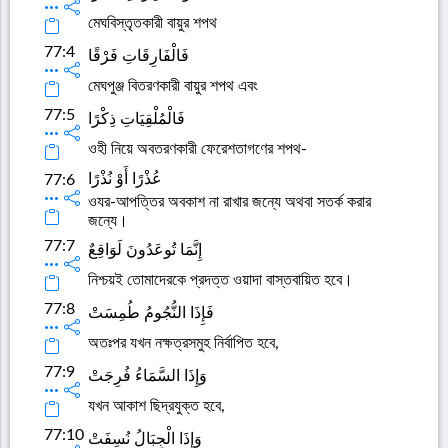
মেঘবিস্তৃতকারী বায়ুর শপথ
77:4
فَالْفَارِقَاتِ فَرْقًا
মেঘপুঞ্জ বিতরণকারী বায়ুর শপথ এবং
77:5
فَالْمُلْقِيَاتِ ذِكْرًا
ওহী নিয়ে অবতরণকারী ফেরেশতাগণের শপথ-
عُذْرًا أَوْ نُذْرًا
77:6
ওযর-আপত্তির অবকাশ না রাখার জন্যে অথবা সতর্ক করার
জন্যে।
77:7
إِنَّمَا تُوعَدُونَ لَوَاقِعٌ
নিশ্চয়ই তোমাদেরকে প্রদত্ত ওয়াদা বাস্তবায়িত হবে।
77:8
فَإِذَا النُّجُومُ طُمِسَتْ
অতঃপর যখন নক্ষত্রসমুহ নির্বাপিত হবে,
77:9
وَإِذَا السَّمَاءُ فُرِجَتْ
যখন আকাশ ছিদ্রযুক্ত হবে,
77:10
وَإِذَا الْجِبَالُ نُسِفَتْ