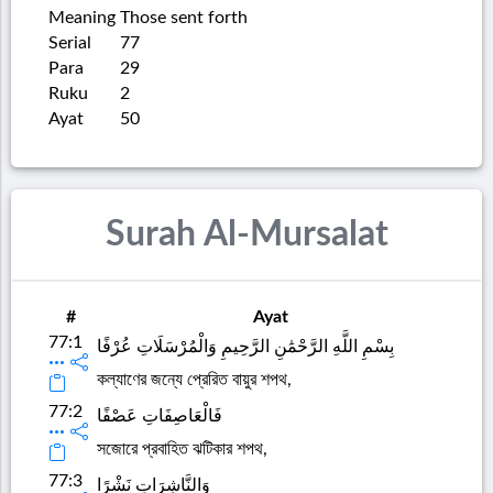
Meaning
Those sent forth
Serial
77
Para
29
Ruku
2
Ayat
50
Surah Al-Mursalat
#
Ayat
77:1
بِسْمِ اللَّهِ الرَّحْمَٰنِ الرَّحِيمِ وَالْمُرْسَلَاتِ عُرْفًا
কল্যাণের জন্যে প্রেরিত বায়ুর শপথ,
77:2
فَالْعَاصِفَاتِ عَصْفًا
সজোরে প্রবাহিত ঝটিকার শপথ,
77:3
وَالنَّاشِرَاتِ نَشْرًا