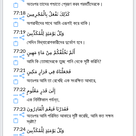
অতঃপর তাদের পশ্চাতে প্রেরণ করব পরবর্তীদেরকে।
77:18
كَذَٰلِكَ نَفْعَلُ بِالْمُجْرِمِينَ
অপরাধীদের সাথে আমি এরূপই করে থাকি।
77:19
وَيْلٌ يَوْمَئِذٍ لِلْمُكَذِّبِينَ
সেদিন মিথ্যারোপকারীদের দুর্ভোগ হবে।
77:20
أَلَمْ نَخْلُقْكُمْ مِنْ مَاءٍ مَهِينٍ
আমি কি তোমাদেরকে তুচ্ছ পানি থেকে সৃষ্টি করিনি?
77:21
فَجَعَلْنَاهُ فِي قَرَارٍ مَكِينٍ
অতঃপর আমি তা রেখেছি এক সংরক্ষিত আধারে,
77:22
إِلَىٰ قَدَرٍ مَعْلُومٍ
এক নির্দিষ্টকাল পর্যন্ত,
فَقَدَرْنَا فَنِعْمَ الْقَادِرُونَ
77:23
অতঃপর আমি পরিমিত আকারে সৃষ্টি করেছি, আমি কত সক্ষম
স্রষ্টা?
77:24
وَيْلٌ يَوْمَئِذٍ لِلْمُكَذِّبِينَ