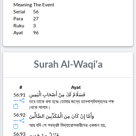
Meaning
The Event
Serial
56
Para
27
Ruku
3
Ayat
96
Surah Al-Waqi'a
#
Ayat
فَسَلَامٌ لَكَ مِنْ أَصْحَابِ الْيَمِينِ
56:91
তবে তাকে বলা হবেঃ তোমার জন্যে ডানপার্শ্বসস্থদের পক্ষ
থেকে সালাম।
56:92
وَأَمَّا إِنْ كَانَ مِنَ الْمُكَذِّبِينَ الضَّالِّينَ
আর যদি সে পথভ্রষ্ট মিথ্যারোপকারীদের একজন হয়,
56:93
فَنُزُلٌ مِنْ حَمِيمٍ