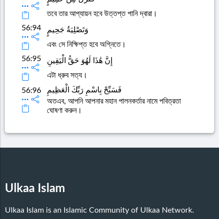
তবে তার আপ্যায়ন হবে উত্তপ্ত পানি দ্বারা।
56:94
وَتَصْلِيَةُ جَحِيمٍ
এবং সে নিক্ষিপ্ত হবে অগ্নিতে।
56:95
إِنَّ هَٰذَا لَهُوَ حَقُّ الْيَقِينِ
এটা ধ্রুব সত্য।
فَسَبِّحْ بِاسْمِ رَبِّكَ الْعَظِيمِ
56:96
অতএব, আপনি আপনার মহান পালনকর্তার নামে পবিত্রতা
ঘোষণা করুন।
Ulkaa Islam
Ulkaa Islam is an Islamic Community of Ulkaa Network.