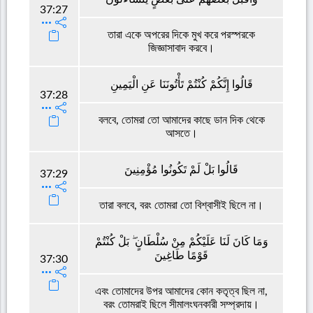
37:27
তারা একে অপরের দিকে মুখ করে পরস্পরকে
জিজ্ঞাসাবাদ করবে।
قَالُوا إِنَّكُمْ كُنْتُمْ تَأْتُونَنَا عَنِ الْيَمِينِ
37:28
বলবে, তোমরা তো আমাদের কাছে ডান দিক থেকে
আসতে।
قَالُوا بَلْ لَمْ تَكُونُوا مُؤْمِنِينَ
37:29
তারা বলবে, বরং তোমরা তো বিশ্বাসীই ছিলে না।
وَمَا كَانَ لَنَا عَلَيْكُمْ مِنْ سُلْطَانٍ ۖ بَلْ كُنْتُمْ
قَوْمًا طَاغِينَ
37:30
এবং তোমাদের উপর আমাদের কোন কতৃত্ব ছিল না,
বরং তোমরাই ছিলে সীমালংঘনকারী সম্প্রদায়।