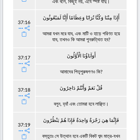
এবং বলে, কিছুই নয়, এযে স্পষ্ট যাদু।
أَإِذَا مِتْنَا وَكُنَّا تُرَابًا وَعِظَامًا أَإِنَّا لَمَبْعُوثُونَ
37:16
আমরা যখন মরে যাব, এবং মাটি ও হাড়ে পরিণত হয়ে
যাব, তখনও কি আমরা পুনরুত্থিত হব?
أَوَآبَاؤُنَا الْأَوَّلُونَ
37:17
আমাদের পিতৃপুরুষগণও কি?
قُلْ نَعَمْ وَأَنْتُمْ دَاخِرُونَ
37:18
বলুন, হ্যাঁ এবং তোমরা হবে লাঞ্ছিত।
فَإِنَّمَا هِيَ زَجْرَةٌ وَاحِدَةٌ فَإِذَا هُمْ يَنْظُرُونَ
37:19
বস্তুতঃ সে উত্থান হবে একটি বিকট শব্দ মাত্র-যখন