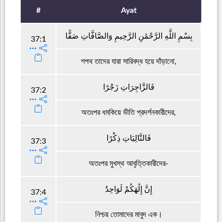
#
Ayat
بِسْمِ اللَّهِ الرَّحْمَٰنِ الرَّحِيمِ وَالصَّافَّاتِ صَفًّا
37:1
শপথ তাদের যারা সারিবদ্ধ হয়ে দাঁড়ানো,
فَالزَّاجِرَاتِ زَجْرًا
37:2
অতঃপর ধমকিয়ে ভীতি প্রদর্শনকারীদের,
فَالتَّالِيَاتِ ذِكْرًا
37:3
অতঃপর মুখস্থ আবৃত্তিকারীদের-
إِنَّ إِلَٰهَكُمْ لَوَاحِدٌ
37:4
নিশ্চয় তোমাদের মাবুদ এক।