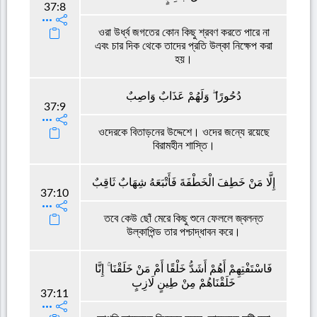
37:8
ওরা উর্ধ্ব জগতের কোন কিছু শ্রবণ করতে পারে না
এবং চার দিক থেকে তাদের প্রতি উল্কা নিক্ষেপ করা
হয়।
دُحُورًا ۖ وَلَهُمْ عَذَابٌ وَاصِبٌ
37:9
ওদেরকে বিতাড়নের উদ্দেশে। ওদের জন্যে রয়েছে
বিরামহীন শাস্তি।
إِلَّا مَنْ خَطِفَ الْخَطْفَةَ فَأَتْبَعَهُ شِهَابٌ ثَاقِبٌ
37:10
তবে কেউ ছোঁ মেরে কিছু শুনে ফেললে জ্বলন্ত
উল্কাপিন্ড তার পশ্চাদ্ধাবন করে।
فَاسْتَفْتِهِمْ أَهُمْ أَشَدُّ خَلْقًا أَمْ مَنْ خَلَقْنَا ۚ إِنَّا
خَلَقْنَاهُمْ مِنْ طِينٍ لَازِبٍ
37:11