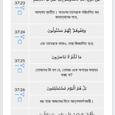
37:23
আল্লাহ ব্যতীত। অতঃপর তাদেরকে পরিচালিত কর
জাহান্নামের পথে,
وَقِفُوهُمْ ۖ إِنَّهُمْ مَسْئُولُونَ
37:24
এবং তাদেরকে থামাও, তারা জিজ্ঞাসিত হবে;
مَا لَكُمْ لَا تَنَاصَرُونَ
37:25
তোমাদের কি হল যে, তোমরা একে অপরের সাহায্য
করছ না?
بَلْ هُمُ الْيَوْمَ مُسْتَسْلِمُونَ
37:26
বরং তারা আজকের দিনে আত্নসমর্পণকারী।
وَأَقْبَلَ بَعْضُهُمْ عَلَىٰ بَعْضٍ يَتَسَاءَلُونَ