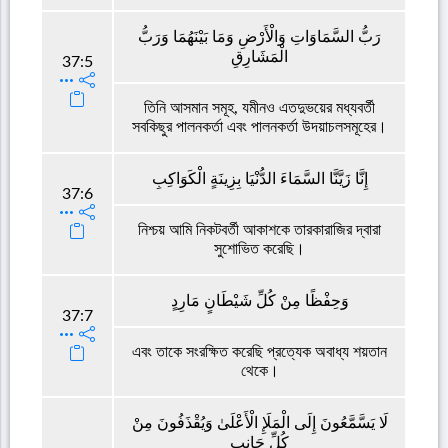
رَبُّ السَّمَاوَاتِ وَالْأَرْضِ وَمَا بَيْنَهُمَا وَرَبُّ
الْمَشَارِقِ
37:5
তিনি আসমান সমূহ, যমীনও এতদুভয়ের মধ্যবর্তী
সবকিছুর পালনকর্তা এবং পালনকর্তা উদয়াচলসমূহের।
إِنَّا زَيَّنَّا السَّمَاءَ الدُّنْيَا بِزِينَةٍ الْكَوَاكِبِ
37:6
নিশ্চয় আমি নিকটবর্তী আকাশকে তারকারাজির দ্বারা
সুশোভিত করেছি।
وَحِفْظًا مِنْ كُلِّ شَيْطَانٍ مَارِدٍ
37:7
এবং তাকে সংরক্ষিত করেছি প্রত্যেক অবাধ্য শয়তান
থেকে।
لَا يَسَّمَّعُونَ إِلَى الْمَلَإِ الْأَعْلَىٰ وَيُقْذَفُونَ مِنْ
كُلِّ جَانِبٍ