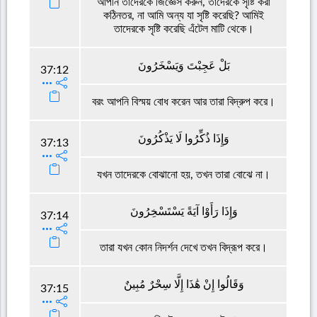
আপনি তাদেরকে জিজ্ঞেস করুন, তাদেরকে সৃষ্টি করা
কঠিনতর, না আমি অন্য যা সৃষ্টি করেছি? আমিই
তাদেরকে সৃষ্টি করেছি এঁটেল মাটি থেকে।
بَلْ عَجِبْتَ وَيَسْخَرُونَ
37:12
বরং আপনি বিস্ময় বোধ করেন আর তারা বিদ্রুপ করে।
وَإِذَا ذُكِّرُوا لَا يَذْكُرُونَ
37:13
যখন তাদেরকে বোঝানো হয়, তখন তারা বোঝে না।
وَإِذَا رَأَوْا آيَةً يَسْتَسْخِرُونَ
37:14
তারা যখন কোন নিদর্শন দেখে তখন বিদ্রূপ করে।
وَقَالُوا إِنْ هَٰذَا إِلَّا سِحْرٌ مُبِينٌ
37:15