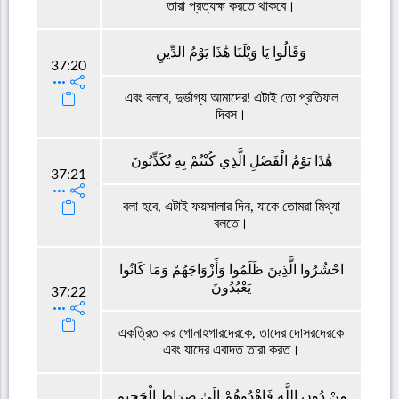
তারা প্রত্যক্ষ করতে থাকবে।
وَقَالُوا يَا وَيْلَنَا هَٰذَا يَوْمُ الدِّينِ
37:20
এবং বলবে, দুর্ভাগ্য আমাদের! এটাই তো প্রতিফল
দিবস।
هَٰذَا يَوْمُ الْفَصْلِ الَّذِي كُنْتُمْ بِهِ تُكَذِّبُونَ
37:21
বলা হবে, এটাই ফয়সালার দিন, যাকে তোমরা মিথ্যা
বলতে।
احْشُرُوا الَّذِينَ ظَلَمُوا وَأَزْوَاجَهُمْ وَمَا كَانُوا
يَعْبُدُونَ
37:22
একত্রিত কর গোনাহগারদেরকে, তাদের দোসরদেরকে
এবং যাদের এবাদত তারা করত।
مِنْ دُونِ اللَّهِ فَاهْدُوهُمْ إِلَىٰ صِرَاطِ الْجَحِيمِ