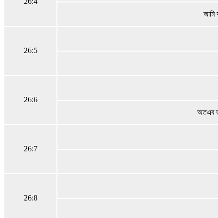
26:4
আমি য
26:5
26:6
অতএব তার
26:7
26:8