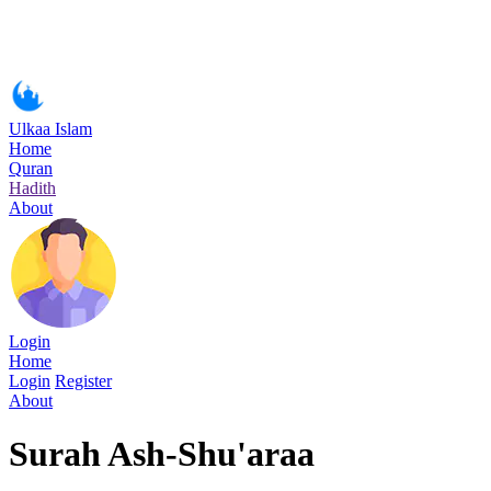
Ulkaa Islam
Home
Quran
Hadith
About
Login
Home
Login
Register
About
Surah Ash-Shu'araa