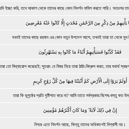
দি ইচ্ছা করি, তবে আকাশ থেকে তাদের কাছে কোন নিদর্শন নাযিল করতে পারি। অতঃপর তা
 يَأْتِيهِمْ مِنْ ذِكْرٍ مِنَ الرَّحْمَٰنِ مُحْدَثٍ إِلَّا كَانُوا عَنْهُ مُعْرِضِينَ
যখনই তাদের কাছে রহমান এর কোন নতুন উপদেশ আসে, তখনই তারা তা থেকে মুখ
فَقَدْ كَذَّبُوا فَسَيَأْتِيهِمْ أَنْبَاءُ مَا كَانُوا بِهِ يَسْتَهْزِئُونَ
া তো মিথ্যারোপ করেছেই; সুতরাং যে বিষয় নিয়ে তারা ঠাট্টা-বিদ্রুপ করত, তার যথার্থ স্ব
أَوَلَمْ يَرَوْا إِلَى الْأَرْضِ كَمْ أَنْبَتْنَا فِيهَا مِنْ كُلِّ زَوْجٍ كَرِيمٍ
তারা কি ভুপৃষ্ঠের প্রতি দৃষ্টিপাত করে না? আমি তাতে সর্বপ্রকার বিশেষ-বস্তু কত
إِنَّ فِي ذَٰلِكَ لَآيَةً ۖ وَمَا كَانَ أَكْثَرُهُمْ مُؤْمِنِينَ
নিশ্চয় এতে নিদর্শন আছে, কিন্তু তাদের অধিকাংশই বিশ্বাসী নয়।