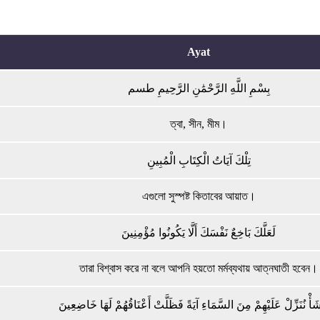
Ayat
بِسْمِ اللَّهِ الرَّحْمَٰنِ الرَّحِيمِ طسم
ত্বা, সীন, মীম।
تِلْكَ آيَاتُ الْكِتَابِ الْمُبِينِ
এগুলো সুস্পষ্ট কিতাবের আয়াত।
لَعَلَّكَ بَاخِعٌ نَفْسَكَ أَلَّا يَكُونُوا مُؤْمِنِينَ
তারা বিশ্বাস করে না বলে আপনি হয়তো মর্মব্যথায় আত্নঘাতী হবেন।
شَأْ نُنَزِّلْ عَلَيْهِمْ مِنَ السَّمَاءِ آيَةً فَظَلَّتْ أَعْنَاقُهُمْ لَهَا خَاضِعِينَ