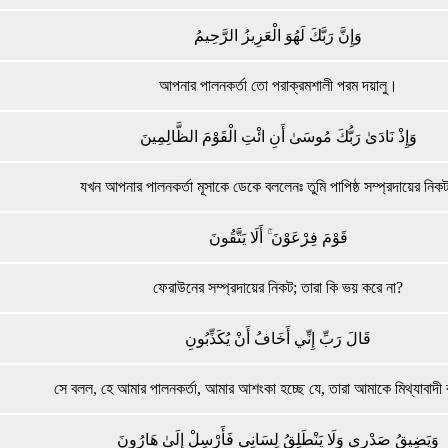
وَإِنَّ رَبَّكَ لَهُوَ الْعَزِيزُ الرَّحِيمُ
আপনার পালনকর্তা তো পরাক্রমশালী পরম দয়ালু।
وَإِذْ نَادَىٰ رَبُّكَ مُوسَىٰ أَنِ ائْتِ الْقَوْمَ الظَّالِمِينَ
যখন আপনার পালনকর্তা মূসাকে ডেকে বললেনঃ তুমি পাপিষ্ঠ সম্প্রদায়ের নিক
قَوْمَ فِرْعَوْنَ ۚ أَلَا يَتَّقُونَ
ফেরাউনের সম্প্রদায়ের নিকট; তারা কি ভয় করে না?
قَالَ رَبِّ إِنِّي أَخَافُ أَنْ يُكَذِّبُونِ
সে বলল, হে আমার পালনকর্তা, আমার আশংকা হচ্ছে যে, তারা আমাকে মিথ্যাবাদী
وَيَضِيقُ صَدْرِي وَلَا يَنْطَلِقُ لِسَانِي فَأَرْسِلْ إِلَىٰ هَارُونَ