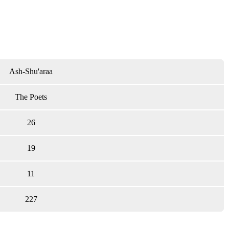
Ash-Shu'araa
The Poets
26
19
11
227