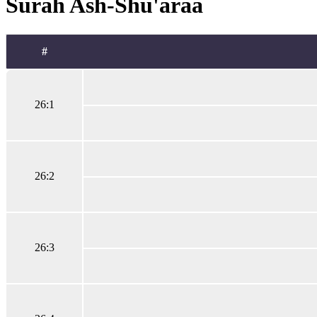
Surah Ash-Shu'araa
#
26:1
26:2
26:3