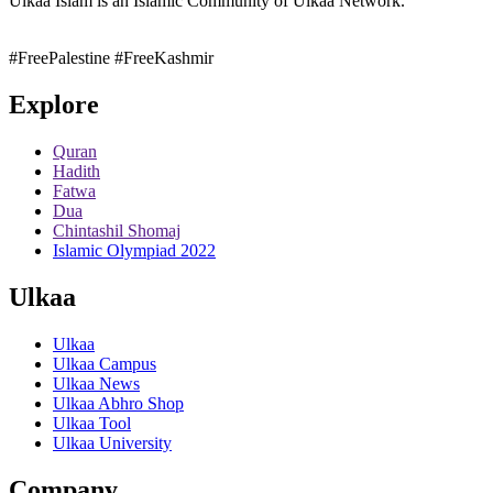
Ulkaa Islam is an Islamic Community of Ulkaa Network.
#FreePalestine
#FreeKashmir
Explore
Quran
Hadith
Fatwa
Dua
Chintashil Shomaj
Islamic Olympiad 2022
Ulkaa
Ulkaa
Ulkaa Campus
Ulkaa News
Ulkaa Abhro Shop
Ulkaa Tool
Ulkaa University
Company