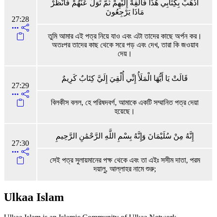
اذْهَبْ بِكِتَابِي هَٰذَا فَأَلْقِهْ إِلَيْهِمْ ثُمَّ تَوَلَّ عَنْهُمْ فَانْظُرْ
مَاذَا يَرْجِعُونَ
27:28
তুমি আমার এই পত্র নিয়ে যাও এবং এটা তাদের কাছে অর্পন কর।
অতঃপর তাদের কাছ থেকে সরে পড় এবং দেখ, তারা কি জওয়াব
দেয়।
قَالَتْ يَا أَيُّهَا الْمَلَأُ إِنِّي أُلْقِيَ إِلَيَّ كِتَابٌ كَرِيمٌ
27:29
বিলকীস বলল, হে পরিষদবর্গ, আমাকে একটি সম্মানিত পত্র দেয়া
হয়েছে।
إِنَّهُ مِنْ سُلَيْمَانَ وَإِنَّهُ بِسْمِ اللَّهِ الرَّحْمَٰنِ الرَّحِيمِ
27:30
সেই পত্র সুলায়মানের পক্ষ থেকে এবং তা এইঃ সসীম দাতা, পরম
দয়ালু, আল্লাহর নামে শুরু;
Ulkaa Islam