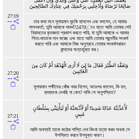
نِعْمَتَكَ الَّتِي أَنْعَمْتَ عَلَيَّ وَعَلَىٰ وَالِدَيَّ وَأَنْ أَعْمَلَ
صَالِحًا تَرْضَاهُ وَأَدْخِلْنِي بِرَحْمَتِكَ فِي عِبَادِكَ الصَّالِحِينَ
27:19
তার কথা শুনে সুলায়মান মুচকি হাসলেন এবং বললেন, হে আমার
পালনকর্তা, তুমি আমাকে সামর্থ?2470;াও যাতে আমি তোমার সেই
নিয়ামতের কৃতজ্ঞতা প্রকাশ করতে পারি, যা তুমি আমাকে ও আমার
পিতা-মাতাকে দান করেছ এবং যাতে আমি তোমার পছন্দনীয় সৎকর্ম
করতে পারি এবং আমাকে নিজ অনুগ্রহে তোমার সৎকর্মপরায়ন
বান্দাদের অন্তর্ভুক্ত কর।
وَتَفَقَّدَ الطَّيْرَ فَقَالَ مَا لِيَ لَا أَرَى الْهُدْهُدَ أَمْ كَانَ مِنَ
الْغَائِبِينَ
27:20
সুলায়মান পক্ষীদের খোঁজ খবর নিলেন, অতঃপর বললেন, কি হল,
হুদহুদকে দেখছি না কেন? নাকি সে অনুপস্থিত?
لَأُعَذِّبَنَّهُ عَذَابًا شَدِيدًا أَوْ لَأَذْبَحَنَّهُ أَوْ لَيَأْتِيَنِّي بِسُلْطَانٍ
مُبِينٍ
27:21
আমি অবশ্যই তাকে কঠোর শাস্তি দেব কিংবা হত্যা করব অথবা সে
উপস্থিত করবে উপযুক্ত কারণ।