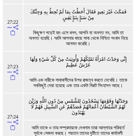
فَمَكَثَ غَيْرَ بَعِيدٍ فَقَالَ أَحَطْتُ بِمَا لَمْ تُحِطْ بِهِ وَجِئْتُكَ
مِنْ سَبَإٍ بِنَبَإٍ يَقِينٍ
27:22
কিছুক্ষণ পড়েই হুদ এসে বলল, আপনি যা অবগত নন, আমি তা
অবগত হয়েছি। আমি আপনার কাছে সাবা থেকে নিশ্চিত সংবাদ নিয়ে
আগমন করেছি।
إِنِّي وَجَدْتُ امْرَأَةً تَمْلِكُهُمْ وَأُوتِيَتْ مِنْ كُلِّ شَيْءٍ وَلَهَا
عَرْشٌ عَظِيمٌ
27:23
আমি এক নারীকে সাবাবাসীদের উপর রাজত্ব করতে দেখেছি। তাকে
সবকিছুই দেয়া হয়েছে এবং তার একটা বিরাট সিংহাসন আছে।
وَجَدْتُهَا وَقَوْمَهَا يَسْجُدُونَ لِلشَّمْسِ مِنْ دُونِ اللَّهِ وَزَيَّنَ
لَهُمُ الشَّيْطَانُ أَعْمَالَهُمْ فَصَدَّهُمْ عَنِ السَّبِيلِ فَهُمْ لَا
يَهْتَدُونَ
27:24
আমি তাকে ও তার সম্প্রদায়কে দেখলাম তারা আল্লাহর পরিবর্তে
সূর্যকে সেজদা করছে। শয়তান তাদের দৃষ্টিতে তাদের কার্যাবলী