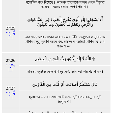
সুশোভিত করে দিয়েছে। অতঃপর তাদেরকে সৎপথ থেকে নিবৃত্ত
করেছে। অতএব তারা সৎপথ পায় না।
أَلَّا يَسْجُدُوا لِلَّهِ الَّذِي يُخْرِجُ الْخَبْءَ فِي السَّمَاوَاتِ
وَالْأَرْضِ وَيَعْلَمُ مَا تُخْفُونَ وَمَا تُعْلِنُونَ
27:25
তারা আল্লাহকে সেজদা করে না কেন, যিনি নভোমন্ডল ও ভুমন্ডলের
গোপন বস্তু প্রকাশ করেন এবং জানেন যা তোমরা গোপন কর ও যা
প্রকাশ কর।
اللَّهُ لَا إِلَٰهَ إِلَّا هُوَ رَبُّ الْعَرْشِ الْعَظِيمِ ۩
27:26
আল্লাহ ব্যতীত কোন উপাস্য নেই; তিনি মহা আরশের মালিক।
قَالَ سَنَنْظُرُ أَصَدَقْتَ أَمْ كُنْتَ مِنَ الْكَاذِبِينَ
27:27
সুলায়মান বললেন, এখন আমি দেখব তুমি সত্য বলছ, না তুমি
মিথ্যবাদী।