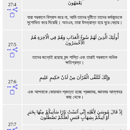
يَعْمَهُونَ
27:4
যারা পরকালে বিশ্বাস করে না, আমি তাদের দৃষ্টিতে তাদের কর্মকান্ডকে
সুশোভিত করে দিয়েছি। অতএব, তারা উদভ্রান্ত হয়ে ঘুরে বেড়ায়।
أُولَٰئِكَ الَّذِينَ لَهُمْ سُوءُ الْعَذَابِ وَهُمْ فِي الْآخِرَةِ هُمُ
الْأَخْسَرُونَ
27:5
তাদের জন্যেই রয়েছে মন্দ শাস্তি এবং তারাই পরকালে অধিক
ক্ষতিগ্রস্ত।
وَإِنَّكَ لَتُلَقَّى الْقُرْآنَ مِنْ لَدُنْ حَكِيمٍ عَلِيمٍ
27:6
এবং আপনাকে কোরআন প্রদত্ত হচ্ছে প্রজ্ঞাময়, জ্ঞানময় আল্লাহর
কাছ থেকে।
إِذْ قَالَ مُوسَىٰ لِأَهْلِهِ إِنِّي آنَسْتُ نَارًا سَآتِيكُمْ مِنْهَا بِخَبَرٍ
أَوْ آتِيكُمْ بِشِهَابٍ قَبَسٍ لَعَلَّكُمْ تَصْطَلُونَ
27:7