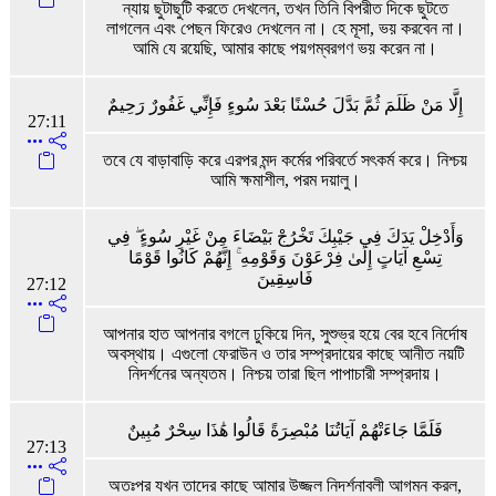
ন্যায় ছুটাছুটি করতে দেখলেন, তখন তিনি বিপরীত দিকে ছুটতে
লাগলেন এবং পেছন ফিরেও দেখলেন না। হে মূসা, ভয় করবেন না।
আমি যে রয়েছি, আমার কাছে পয়গম্বরগণ ভয় করেন না।
إِلَّا مَنْ ظَلَمَ ثُمَّ بَدَّلَ حُسْنًا بَعْدَ سُوءٍ فَإِنِّي غَفُورٌ رَحِيمٌ
27:11
তবে যে বাড়াবাড়ি করে এরপর মন্দ কর্মের পরিবর্তে সৎকর্ম করে। নিশ্চয়
আমি ক্ষমাশীল, পরম দয়ালু।
وَأَدْخِلْ يَدَكَ فِي جَيْبِكَ تَخْرُجْ بَيْضَاءَ مِنْ غَيْرِ سُوءٍ ۖ فِي
تِسْعِ آيَاتٍ إِلَىٰ فِرْعَوْنَ وَقَوْمِهِ ۚ إِنَّهُمْ كَانُوا قَوْمًا
فَاسِقِينَ
27:12
আপনার হাত আপনার বগলে ঢুকিয়ে দিন, সুশুভ্র হয়ে বের হবে নির্দোষ
অবস্থায়। এগুলো ফেরাউন ও তার সম্প্রদায়ের কাছে আনীত নয়টি
নিদর্শনের অন্যতম। নিশ্চয় তারা ছিল পাপাচারী সম্প্রদায়।
فَلَمَّا جَاءَتْهُمْ آيَاتُنَا مُبْصِرَةً قَالُوا هَٰذَا سِحْرٌ مُبِينٌ
27:13
অতঃপর যখন তাদের কাছে আমার উজ্জল নিদর্শনাবলী আগমন করল,