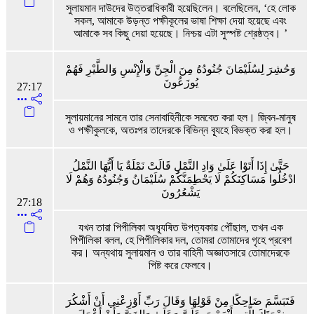
সুলায়মান দাউদের উত্তরাধিকারী হয়েছিলেন। বলেছিলেন, ‘হে লোক
সকল, আমাকে উড়ন্ত পক্ষীকূলের ভাষা শিক্ষা দেয়া হয়েছে এবং
আমাকে সব কিছু দেয়া হয়েছে। নিশ্চয় এটা সুস্পষ্ট শ্রেষ্ঠত্ব। ’
وَحُشِرَ لِسُلَيْمَانَ جُنُودُهُ مِنَ الْجِنِّ وَالْإِنْسِ وَالطَّيْرِ فَهُمْ
يُوزَعُونَ
27:17
সুলায়মানের সামনে তার সেনাবাহিনীকে সমবেত করা হল। জ্বিন-মানুষ
ও পক্ষীকুলকে, অতঃপর তাদেরকে বিভিন্ন ব্যূহে বিভক্ত করা হল।
حَتَّىٰ إِذَا أَتَوْا عَلَىٰ وَادِ النَّمْلِ قَالَتْ نَمْلَةٌ يَا أَيُّهَا النَّمْلُ
ادْخُلُوا مَسَاكِنَكُمْ لَا يَحْطِمَنَّكُمْ سُلَيْمَانُ وَجُنُودُهُ وَهُمْ لَا
يَشْعُرُونَ
27:18
যখন তারা পিপীলিকা অধ্যূষিত উপত্যকায় পৌঁছাল, তখন এক
পিপীলিকা বলল, হে পিপীলিকার দল, তোমরা তোমাদের গৃহে প্রবেশ
কর। অন্যথায় সুলায়মান ও তার বাহিনী অজ্ঞাতসারে তোমাদেরকে
পিষ্ট করে ফেলবে।
فَتَبَسَّمَ ضَاحِكًا مِنْ قَوْلِهَا وَقَالَ رَبِّ أَوْزِعْنِي أَنْ أَشْكُرَ