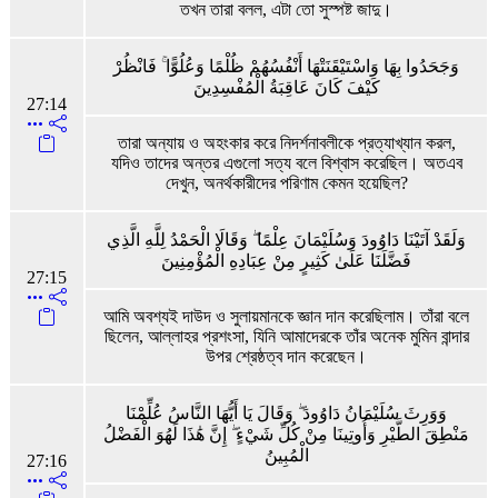
তখন তারা বলল, এটা তো সুস্পষ্ট জাদু।
وَجَحَدُوا بِهَا وَاسْتَيْقَنَتْهَا أَنْفُسُهُمْ ظُلْمًا وَعُلُوًّا ۚ فَانْظُرْ
كَيْفَ كَانَ عَاقِبَةُ الْمُفْسِدِينَ
27:14
তারা অন্যায় ও অহংকার করে নিদর্শনাবলীকে প্রত্যাখ্যান করল,
যদিও তাদের অন্তর এগুলো সত্য বলে বিশ্বাস করেছিল। অতএব
দেখুন, অনর্থকারীদের পরিণাম কেমন হয়েছিল?
وَلَقَدْ آتَيْنَا دَاوُودَ وَسُلَيْمَانَ عِلْمًا ۖ وَقَالَا الْحَمْدُ لِلَّهِ الَّذِي
فَضَّلَنَا عَلَىٰ كَثِيرٍ مِنْ عِبَادِهِ الْمُؤْمِنِينَ
27:15
আমি অবশ্যই দাউদ ও সুলায়মানকে জ্ঞান দান করেছিলাম। তাঁরা বলে
ছিলেন, আল্লাহর প্রশংসা, যিনি আমাদেরকে তাঁর অনেক মুমিন বান্দার
উপর শ্রেষ্ঠত্ব দান করেছেন।
وَوَرِثَ سُلَيْمَانُ دَاوُودَ ۖ وَقَالَ يَا أَيُّهَا النَّاسُ عُلِّمْنَا
مَنْطِقَ الطَّيْرِ وَأُوتِينَا مِنْ كُلِّ شَيْءٍ ۖ إِنَّ هَٰذَا لَهُوَ الْفَضْلُ
الْمُبِينُ
27:16