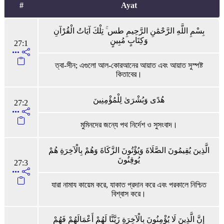
#
Ayat
بِسْمِ اللَّهِ الرَّحْمَٰنِ الرَّحِيمِ طس ۚ تِلْكَ آيَاتُ الْقُرْآنِ
وَكِتَابٍ مُبِينٍ
27:1
ত্বা-সীন; এগুলো আল-কোরআনের আয়াত এবং আয়াত সুস্পষ্ট
কিতাবের।
هُدًى وَبُشْرَىٰ لِلْمُؤْمِنِينَ
27:2
মুমিনদের জন্যে পথ নির্দেশ ও সুসংবাদ।
الَّذِينَ يُقِيمُونَ الصَّلَاةَ وَيُؤْتُونَ الزَّكَاةَ وَهُمْ بِالْآخِرَةِ هُمْ
يُوقِنُونَ
27:3
যারা নামায কায়েম করে, যাকাত প্রদান করে এবং পরকালে নিশ্চিত
বিশ্বাস করে।
إِنَّ الَّذِينَ لَا يُؤْمِنُونَ بِالْآخِرَةِ زَيَّنَّا لَهُمْ أَعْمَالَهُمْ فَهُمْ