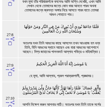
যখন মূসা তাঁর পরিবারবর্গকে বললেনঃ আমি অগ্নি দেখেছি, এখন আমি
সেখান থেকে তোমাদের জন্যে কোন খবর আনতে পারব অথবা
তোমাদের জন্যে জ্বলন্ত অঙ্গার নিয়ে আসতে পারব যাতে তোমরা
আগুন পোহাতে পার।
فَلَمَّا جَاءَهَا نُودِيَ أَنْ بُورِكَ مَنْ فِي النَّارِ وَمَنْ حَوْلَهَا
وَسُبْحَانَ اللَّهِ رَبِّ الْعَالَمِينَ
27:8
অতঃপর যখন তিনি আগুনের কাছে আসলেন তখন আওয়াজ হল ধন্য
তিনি, যিনি আগুনের স্থানে আছেন এবং যারা আগুনের আশেপাশে
আছেন। বিশ্ব জাহানের পালনকর্তা আল্লাহ পবিত্র ও মহিমান্বিত।
يَا مُوسَىٰ إِنَّهُ أَنَا اللَّهُ الْعَزِيزُ الْحَكِيمُ
27:9
হে মূসা, আমি আল্লাহ, প্রবল পরাক্রমশালী, প্রজ্ঞাময়।
وَأَلْقِ عَصَاكَ ۚ فَلَمَّا رَآهَا تَهْتَزُّ كَأَنَّهَا جَانٌّ وَلَّىٰ مُدْبِرًا وَلَمْ
يُعَقِّبْ ۚ يَا مُوسَىٰ لَا تَخَفْ إِنِّي لَا يَخَافُ لَدَيَّ الْمُرْسَلُونَ
27:10
আপনি নিক্ষেপ করুন আপনার লাঠি। অতঃপর যখন তিনি তাকে সর্পের