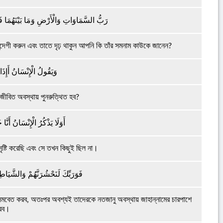
رَبُّ السَّمَاوَاتِ وَالْأَرْضِ وَمَا بَيْنَهُمَا فَاع
ই বন্দেগী করুন এবং তাতে দৃঢ় থাকুন আপনি কি তাঁর সমনাম কাউকে জানেন?
وَيَقُولُ الْإِنْسَانُ أَإِذ
 জীবিত অবস্থায় পুনরুত্থিত হব?
أَوَلَا يَذْكُرُ الْإِنْسَانُ أَنَّ
 সৃষ্টি করেছি এবং সে তখন কিছুই ছিল না।
فَوَرَبِّكَ لَنَحْشُرَنَّهُمْ وَالشَّيَاطِي
মবেত করব, অতঃপর অবশ্যই তাদেরকে নতজানু অবস্থায় জাহান্নামের চারপাশে
রব।