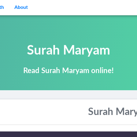
th
About
Surah Maryam
Read Surah Maryam online!
Surah Mar