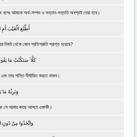
এবং বলেঃ আমাকে অর্থ-সম্পদ ও সন্তান-সন্ততি অবশ্যই দেয়া হবে।
أَطَّلَعَ الْغَيْبَ أَمِ ا
 নিকট থেকে কোন প্রতিশ্রুতি প্রাপ্ত হয়েছে?
كَلَّا ۚ سَنَكْتُبُ مَا يَقُول
 এবং তার শাস্তি দীর্ঘায়িত করতে থাকব।
وَنَرِثُهُ مَا ي
ব এবং সে আমার কাছে আসবে একাকী।
وَاتَّخَذُوا مِنْ دُونِ اللّ