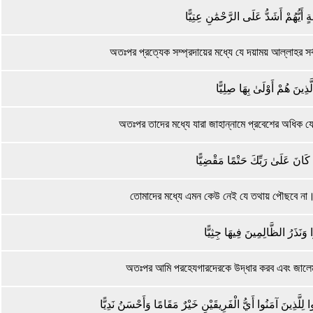
ٍ أَيُّهُمْ أَشَدُّ عَلَى الرَّحْمَٰنِ عِتِيًّا
অতঃপর প্রত্যেক সম্প্রদায়ের মধ্যে যে দয়াময় আল্লাহর স
لَّذِينَ هُمْ أَوْلَىٰ بِهَا صِلِيًّا
অতঃপর তাদের মধ্যে যারা জাহান্নামে প্রবেশের অধিক য
 ۚ كَانَ عَلَىٰ رَبِّكَ حَتْمًا مَقْضِيًّا
তোমাদের মধ্যে এমন কেউ নেই যে তথায় পৌছবে না।
وْا وَنَذَرُ الظَّالِمِينَ فِيهَا جِثِيًّا
অতঃপর আমি পরহেযগারদেরকে উদ্ধার করব এবং জালে
ُوا لِلَّذِينَ آمَنُوا أَيُّ الْفَرِيقَيْنِ خَيْرٌ مَقَامًا وَأَحْسَنُ نَدِيًّا