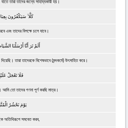
 যাতে তারা তাদের জন্যে সাহায্যকারী হয়।
كَلَّا ۚ سَيَكْفُرُونَ بِعِبَا
বে এবং তাদের বিপক্ষে চলে যাবে।
أَلَمْ تَرَ أَنَّا أَرْسَلْنَا الشَّي
িয়েছি। তারা তাদেরকে বিশেষভাবে (মন্দকর্মে) উৎসাহিত করে।
فَلَا تَعْجَلْ عَلَيْهِم
। আমি তো তাদের গণনা পূর্ণ করছি মাত্র।
يَوْمَ نَحْشُرُ الْمُتّ
রকে অতিথিরূপে সমবেত করব,