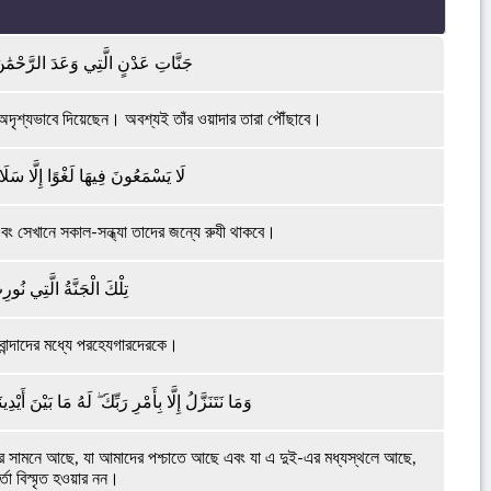
جَنَّاتِ عَدْنٍ الَّتِي وَعَدَ الرَّحْمَٰنُ عِ
ে অদৃশ্যভাবে দিয়েছেন। অবশ্যই তাঁর ওয়াদার তারা পৌঁছাবে।
لَا يَسْمَعُونَ فِيهَا لَغْوًا إِلَّا سَلَا
এবং সেখানে সকাল-সন্ধ্যা তাদের জন্যে রুযী থাকবে।
تِلْكَ الْجَنَّةُ الَّتِي نُور
ান্দাদের মধ্যে পরহেযগারদেরকে।
وَمَا نَتَنَزَّلُ إِلَّا بِأَمْرِ رَبِّكَ ۖ لَهُ مَا بَيْنَ أَيْ
র সামনে আছে, যা আমাদের পশ্চাতে আছে এবং যা এ দুই-এর মধ্যস্থলে আছে,
তা বিস্মৃত হওয়ার নন।