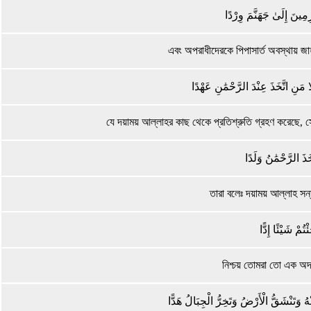
ِينَ إِلَىٰ جَهَنَّمَ وِرْدًا
এবং অপরাধীদেরকে পিপাসার্ত অবস্থায় জাহ
ا مَنِ اتَّخَذَ عِنْدَ الرَّحْمَٰنِ عَهْدًا
যে দয়াময় আল্লাহর কাছ থেকে প্রতিশ্রুতি গ্রহণ করেছে, 
َذَ الرَّحْمَٰنُ وَلَدًا
তারা বলেঃ দয়াময় আল্লাহ সন
ْتُمْ شَيْئًا إِدًّا
নিশ্চয় তোমরা তো এক অদ
ُ وَتَنْشَقُّ الْأَرْضُ وَتَخِرُّ الْجِبَالُ هَدًّا