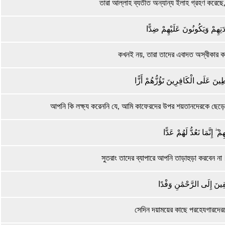
তারা আল্লাহ ব্যতীত অন্যান্য ইলাহ গ্রহণ করেছে,
دَتِهِمْ وَيَكُونُونَ عَلَيْهِمْ ضِدًّا
কখনই নয়, তারা তাদের এবাদত অস্বীকার কর
َاطِينَ عَلَى الْكَافِرِينَ تَؤُزُّهُمْ أَزًّا
আপনি কি লক্ষ্য করেননি যে, আমি কাফেরদের উপর শয়তানদেরকে ছেড়ে দ
ْ ۖ إِنَّمَا نَعُدُّ لَهُمْ عَدًّا
সুতরাং তাদের ব্যাপারে আপনি তাড়াহুড়া করবেন না
َقِينَ إِلَى الرَّحْمَٰنِ وَفْدًا
সেদিন দয়াময়ের কাছে পরহেযগারদে