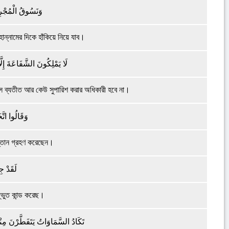
وَنَسُوقُ الْمُجْرِم
ান্নামের দিকে হাঁকিয়ে নিয়ে যাব।
لَا يَمْلِكُونَ الشَّفَاعَةَ إِلَّ
সে ব্যতীত আর কেউ সুপারিশ করার অধিকারী হবে না।
وَقَالُوا اتَّخ
্তান গ্রহণ করেছেন।
لَقَدْ جِئ
্ভুত কান্ড করেছ।
تَكَادُ السَّمَاوَاتُ يَتَفَطَّرْنَ مِنْه