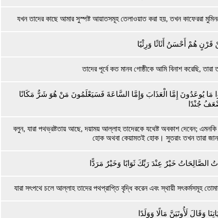
যখন তাদের কাছে আমার সুস্পষ্ট আয়াতসমূহ তেলাওয়াত করা হয়, তখন কাফেররা মুমিনদে
نْ قَرْنٍ هُمْ أَحْسَنُ أَثَاثًا وَرِئْيًا
তাদের পূর্বে কত মানব গোষ্ঠীকে আমি বিনাশ করেছি, তার
َوْا مَا يُوعَدُونَ إِمَّا الْعَذَابَ وَإِمَّا السَّاعَةَ فَسَيَعْلَمُونَ مَنْ هُوَ شَرٌّ مَكَانًا
ْعَفُ جُنْدًا
বলুন, যারা পথভ্রষ্টতায় আছে, দয়াময় আল্লাহ তাদেরকে যথেষ্ট অবকাশ দেবেন; এমনকি 
হোক অথবা কেয়ামতই হোক। সুতরাং তখন তারা জানতে 
َاتُ الصَّالِحَاتُ خَيْرٌ عِنْدَ رَبِّكَ ثَوَابًا وَخَيْرٌ مَرَدًّا
যারা সৎপথে চলে আল্লাহ তাদের পথপ্রাপ্তি বৃদ্ধি করেন এবং স্থায়ী সৎকর্মসমূহ তোমা
اتِنَا وَقَالَ لَأُوتَيَنَّ مَالًا وَوَلَدًا