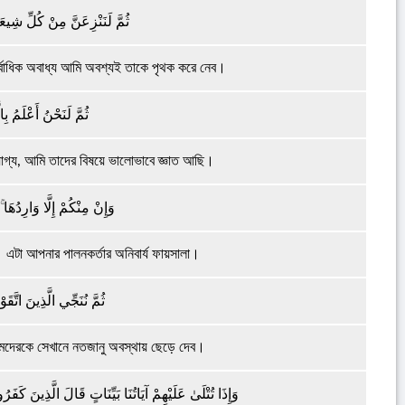
ثُمَّ لَنَنْزِعَنَّ مِنْ كُلِّ شِيعَة
র্বাধিক অবাধ্য আমি অবশ্যই তাকে পৃথক করে নেব।
ثُمَّ لَنَحْنُ أَعْلَمُ بِا
োগ্য, আমি তাদের বিষয়ে ভালোভাবে জ্ঞাত আছি।
وَإِنْ مِنْكُمْ إِلَّا وَارِدُهَا
 এটা আপনার পালনকর্তার অনিবার্য ফায়সালা।
ثُمَّ نُنَجِّي الَّذِينَ اتَّقَ
মদেরকে সেখানে নতজানু অবস্থায় ছেড়ে দেব।
وَإِذَا تُتْلَىٰ عَلَيْهِمْ آيَاتُنَا بَيِّنَاتٍ قَالَ الَّذِينَ كَفَر