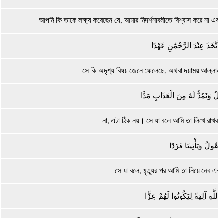
আপনি কি তাকে লক্ষ্য করেছেন যে, আমার নিদর্শনাবলীতে বিশ্বাস করে না 
تَّخَذَ عِنْدَ الرَّحْمَٰنِ عَهْدًا
সে কি অদৃশ্য বিষয় জেনে ফেলেছে, অথবা দয়াময় আল্লাহর
ُ وَنَمُدُّ لَهُ مِنَ الْعَذَابِ مَدًّا
না, এটা ঠিক নয়। সে যা বলে আমি তা লিখে রাখব
َقُولُ وَيَأْتِينَا فَرْدًا
সে যা বলে, মৃত্যুর পর আমি তা নিয়ে নে
َهِ آلِهَةً لِيَكُونُوا لَهُمْ عِزًّا