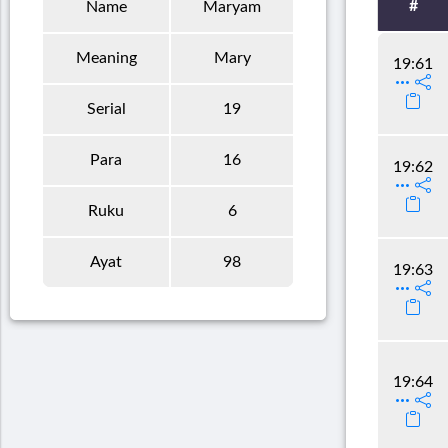
#
Name
Maryam
Meaning
Mary
19:61
Serial
19
Para
16
19:62
Ruku
6
Ayat
98
19:63
19:64