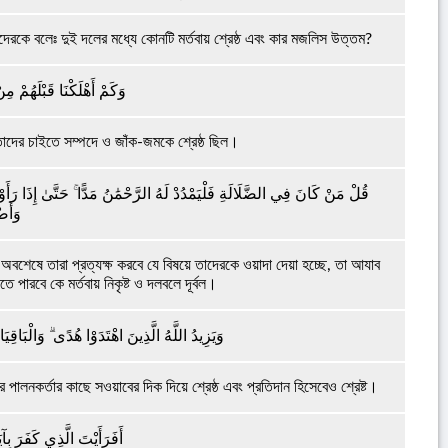
রকে বলেঃ দুই দলের মধ্যে কোনটি মর্তবায় শ্রেষ্ঠ এবং কার মজলিস উত্তম?
وَكَمْ أَهْلَكْنَا قَبْلَهُمْ مِ
া তাদের চাইতে সম্পদে ও জাঁক-জমকে শ্রেষ্ঠ ছিল।
قُلْ مَنْ كَانَ فِي الضَّلَالَةِ فَلْيَمْدُدْ لَهُ الرَّحْمَٰنُ مَدًّا ۚ حَتَّىٰ إِذَا رَأ
وَأَض
অবশেষে তারা প্রত্যক্ষ করবে যে বিষয়ে তাদেরকে ওয়াদা দেয়া হচ্ছে, তা আযাব
পারবে কে মর্তবায় নিকৃষ্ট ও দলবলে দূর্বল।
وَيَزِيدُ اللَّهُ الَّذِينَ اهْتَدَوْا هُدًى ۗ وَالْبَاقِي
র পালনকর্তার কাছে সওয়াবের দিক দিয়ে শ্রেষ্ঠ এবং প্রতিদান হিসেবেও শ্রেষ্ট।
أَفَرَأَيْتَ الَّذِي كَفَرَ بِآيَ