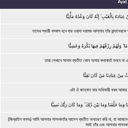
Ayat
بَادَهُ بِالْغَيْبِ ۚ إِنَّهُ كَانَ وَعْدُهُ مَأْتِيًّا
তাদের স্থায়ী বসবাস হবে যার ওয়াদা দয়াময় আল্লাহ তাঁর বান্দাদেরক
مًا ۖ وَلَهُمْ رِزْقُهُمْ فِيهَا بُكْرَةً وَعَشِيًّا
তারা সেখানে সালাম ব্যতীত কোন অসার কথাবার্তা শুনবে না 
ِثُ مِنْ عِبَادِنَا مَنْ كَانَ تَقِيًّا
এটা ঐ জান্নাত যার অধিকারী করব আমার ব
دِينَا وَمَا خَلْفَنَا وَمَا بَيْنَ ذَٰلِكَ ۚ وَمَا كَانَ رَبُّكَ نَسِيًّا
(জিব্রাইল বললঃ) আমি আপনার পালনকর্তার আদেশ ব্যতীত অবতরণ করি না, যা আমাদে
সবই তাঁর এবং আপনার পালনকর্