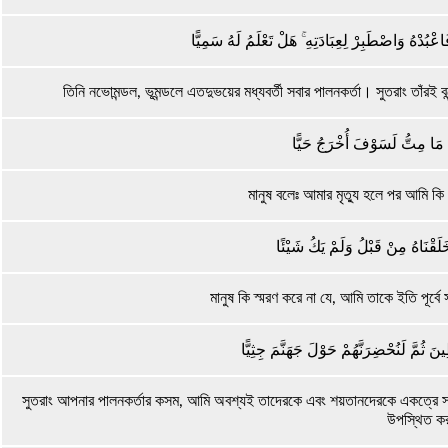
ْبُدْهُ وَاصْطَبِرْ لِعِبَادَتِهِ ۚ هَلْ تَعْلَمُ لَهُ سَمِيًّا
তিনি নভোমন্ডল, ভূমন্ডলে এতদুভয়ের মধ্যবর্তী সবার পালনকর্তা। সুতরাং তাঁর
َا مَا مِتُّ لَسَوْفَ أُخْرَجُ حَيًّا
মানুষ বলেঃ আমার মৃত্যু হলে পর আমি কি
ا خَلَقْنَاهُ مِنْ قَبْلُ وَلَمْ يَكُ شَيْئًا
মানুষ কি স্মরণ করে না যে, আমি তাকে ইতি পূর্বে
نَ ثُمَّ لَنُحْضِرَنَّهُمْ حَوْلَ جَهَنَّمَ جِثِيًّا
সুতরাং আপনার পালনকর্তার কসম, আমি অবশ্যই তাদেরকে এবং শয়তানদেরকে একত্রে স
উপস্থিত ক